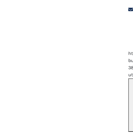
h
bu
3
u