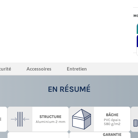
MO
curité
Accessoires
Entretien
EN RÉSUMÉ
BÂCHE
STRUCTURE
E
PVC épais
Aluminium 2 mm
580 g/m2
GARANTIE