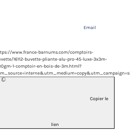
Email
ttps://www.france-barnums.com/comptoirs-
vette/16112-buvette-pliante-alu-pro-45-luxe-3x3m-
80gm-1-comptoir-en-bois-de-3m.html?
tm_source=interne&utm_medium=copy&utm_campaign=sh
Copier le
lien