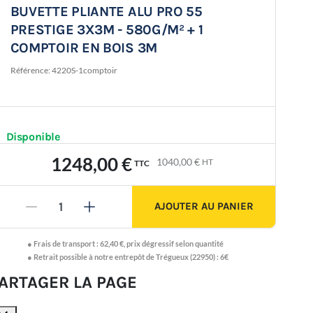
BUVETTE PLIANTE ALU PRO 55
PRESTIGE 3X3M - 580G/M² + 1
COMPTOIR EN BOIS 3M
Référence:
4220S-1comptoir

Disponible
1248,00 €
1040,00 €
HT
TTC
AJOUTER AU PANIER
-
+
●
Frais de transport :
62,40 €
,
prix dégressif selon quantité
● Retrait possible à notre entrepôt de Trégueux (22950) : 6€
ARTAGER LA PAGE