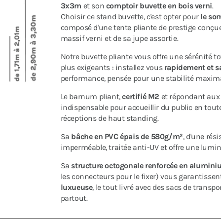
3x3m
et son
comptoir buvette en bois verni
.
Choisir ce stand buvette, c'est opter pour
le so
composé d'une tente pliante de prestige conç
massif verni et de sa jupe assortie.
Notre buvette pliante vous offre une sérénité t
plus exigeants : installez vous
rapidement et s
performance, pensée pour une stabilité maxima
Le barnum pliant,
certifié M2
et répondant aux e
indispensable pour accueillir du public en toute
réceptions de haut standing.
Sa
bâche en PVC épais de 580g/m²
, d'une ré
imperméable, traitée anti-UV et offre une lumino
Sa
structure octogonale renforcée en alumi
les connecteurs pour le fixer) vous garantisse
luxueuse
, le tout livré avec des sacs de tran
partout.