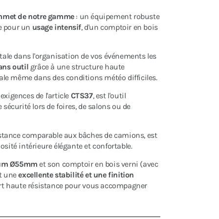
mmet de notre gamme
: un équipement robuste
ue pour un
usage intensif
, d'un comptoir en bois
otale dans l'organisation de vos événements les
ans outil
grâce à une structure haute
le même dans des conditions météo difficiles.
xigences de l'article
CTS37
, est l'outil
 sécurité lors de foires, de salons ou de
sistance comparable aux bâches de camions, est
sité intérieure élégante et confortable.
nium Ø55mm
et son comptoir en bois verni (avec
nt une
excellente stabilité et une finition
sport haute résistance pour vous accompagner