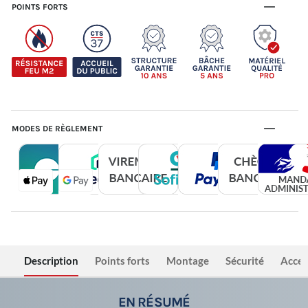
POINTS FORTS
MODES DE RÈGLEMENT
Description
Points forts
Montage
Sécurité
Acces
EN RÉSUMÉ