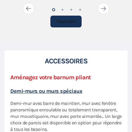
Tout voir
ACCESSOIRES
Aménagez votre barnum pliant
Priv
Demi-murs ou murs spéciaux
Écla
Demi-mur avec barre de maintien, mur avec fenêtre
Nos 
aptée
panoramique enroulable ou totalement transparent,
flexi
mur moustiquaire, mur avec porte aimantée... Un large
lumi
choix de parois est disponible en option pour répondre
Sac 
à tous les besoins.