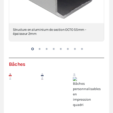
a
Structure en aluminium de section OCTO 55mm -
Pi
épaisseur 2mm
VIE
Bâches