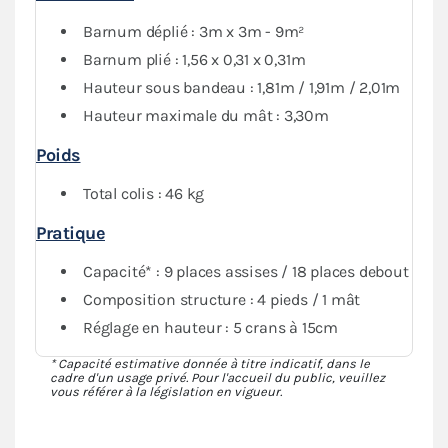
traitée anti-UV et offre une luminosité intérieure
Barnum déplié : 3m x 3m - 9m²
élégante et confortable.
Barnum plié : 1,56 x 0,31 x 0,31m
Sa
structure octogonale renforcée en aluminium
Hauteur sous bandeau : 1,81m / 1,91m / 2,01m
Ø55mm
et son comptoir en bois verni (avec les
Hauteur maximale du mât : 3,30m
connecteurs pour le fixer) vous garantissent une
excellente stabilité et une finition luxueuse
, le tout
Poids
livré avec des sacs de transport haute résistance pour
Total colis : 46 kg
vous accompagner partout.
Pratique
Capacité* : 9 places assises / 18 places debout
Composition structure : 4 pieds / 1 mât
Réglage en hauteur : 5 crans à 15cm
* Capacité estimative donnée à titre indicatif, dans le
cadre d'un usage privé. Pour l'accueil du public, veuillez
vous référer à la législation en vigueur.