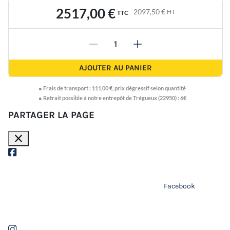
2517,00 €
2097,50 €
HT
TTC
-
+
AJOUTER AU PANIER
●
Frais de transport :
111,00 €
,
prix dégressif selon quantité
● Retrait possible à notre entrepôt de Trégueux (22950) : 6€
PARTAGER LA PAGE
close
Facebook