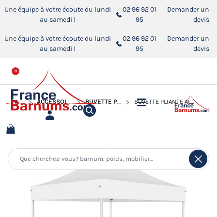
Une équipe à votre écoute du lundi
02 96 92 01
Demander un
au samedi !
95
devis
Une équipe à votre écoute du lundi
02 96 92 01
Demander un
au samedi !
95
devis
0
ACCUEIL
ACCESSOIRES POUR BARNUMS PLIANTS
BUVETTE PLIANTE - STANDS COMPTOIRS
BUVETTE PLIANTE ALU PRO 55 PRESTIGE 3X3M - 580G/M² + 4 COMPTOIRS EN BOIS 3M