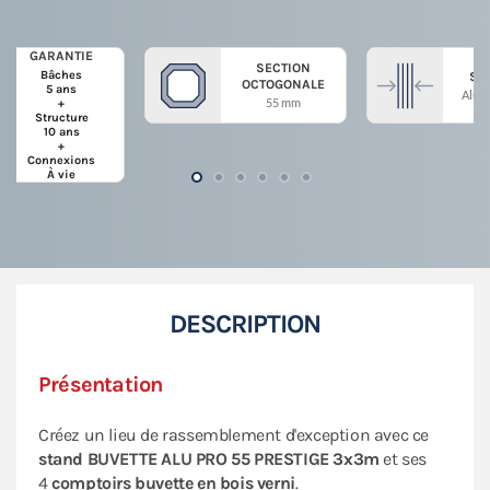
GARANTIE
SECTION
Bâches
ST
OCTOGONALE
5 ans
Alum
55 mm
+
Structure
10 ans
+
Connexions
À vie
DESCRIPTION
Présentation
Créez un lieu de rassemblement d'exception avec ce
stand BUVETTE ALU PRO 55 PRESTIGE 3x3m
et ses
4
comptoirs buvette en bois verni
.