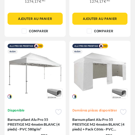
HT
HT
1 274,17 €
1 274,17 €
AJOUTER AU PANIER
AJOUTER AU PANIER
COMPARER
COMPARER
Disponible
Dernières pièces disponibles
Barnum pliant Alu Pro 55
Barnum pliant Alu Pro 55
PRESTIGE M2 4mx6m BLANC (4
PRESTIGE M2 4mx6m BLANC (4
pieds) - PVC 580g/m²
pieds) + Pack Côtés - PVC
580g/m²