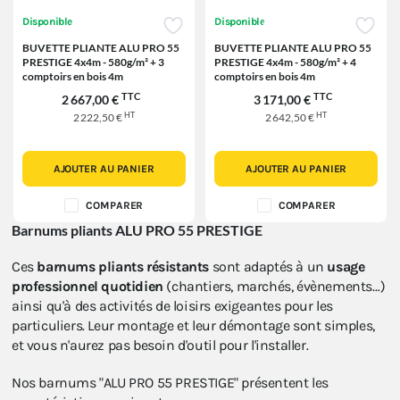
Disponible
Disponible
BUVETTE PLIANTE ALU PRO 55
BUVETTE PLIANTE ALU PRO 55
PRESTIGE 4x4m - 580g/m² + 3
PRESTIGE 4x4m - 580g/m² + 4
comptoirs en bois 4m
comptoirs en bois 4m
TTC
TTC
2 667,00 €
3 171,00 €
HT
HT
2 222,50 €
2 642,50 €
AJOUTER AU PANIER
AJOUTER AU PANIER
COMPARER
COMPARER
Barnums pliants ALU PRO 55
PRES
TIGE
Ces
barnums pliants résistants
sont adaptés à un
usage
professionnel quotidien
(chantiers, marchés, évènements…)
ainsi qu'à des activités de loisirs exigeantes pour les
particuliers. Leur montage et leur démontage sont simples,
et vous n'aurez pas besoin d'outil pour l'installer.
Nos barnums "ALU PRO 55 PRESTIGE" présentent les