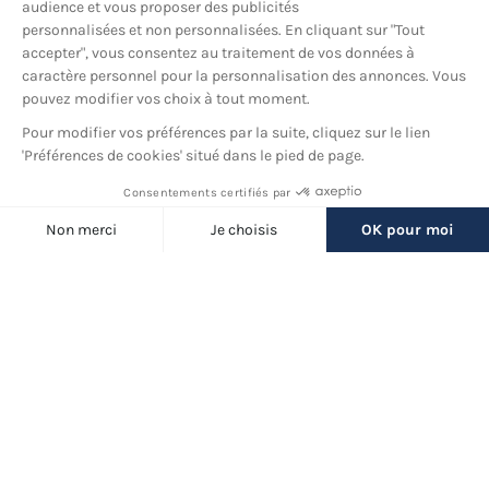
YouTube
© 2026 France Barnums, tous droits réservés.
Une marque
du groupe
France Diffusion
Back
to
Filtres
top
(24 produits)