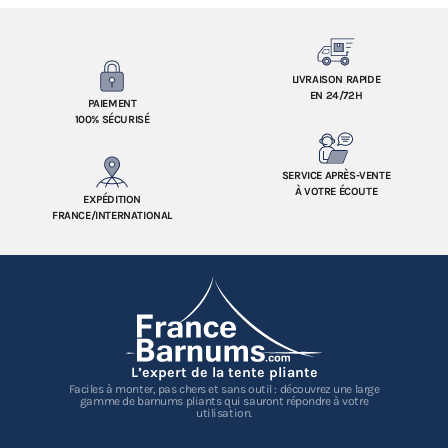
LIVRAISON RAPIDE
EN 24/72H
PAIEMENT
100% SÉCURISÉ
SERVICE APRÈS-VENTE
À VOTRE ÉCOUTE
EXPÉDITION
FRANCE/INTERNATIONAL
L’expert de la tente pliante
Faciles à monter, pas chers et sans outil : découvrez une large
gamme de barnums pliants qui sauront répondre à votre
utilisation.