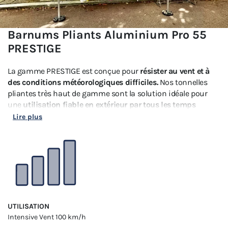
Barnums Pliants Aluminium Pro 55
PRESTIGE
La gamme PRESTIGE est conçue pour
résister au vent et à
des conditions météorologiques difficiles.
Nos tonnelles
pliantes très haut de gamme sont la solution idéale pour
une
utilisation fiable en extérieur par tous les temps
jusqu’à 100km/h
. Elles offrent une
protection optimale
Lire plus
contre les intempéries et répondent aux exigences de la
norme CTS37
pour l'accueil du public.
UTILISATION
Intensive
Vent 100 km/h