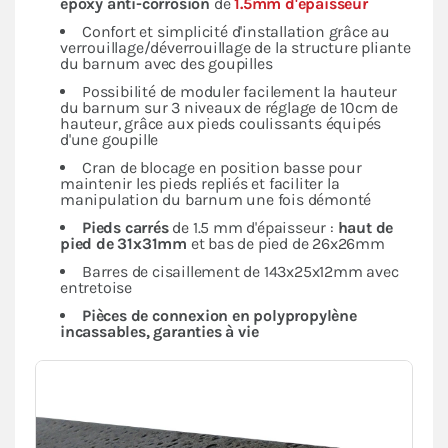
époxy anti-corrosion
de
1.5mm d'épaisseur
Confort et simplicité d'installation grâce au
verrouillage/déverrouillage de la structure pliante
du barnum avec des goupilles
Possibilité de moduler facilement la hauteur
du barnum sur 3 niveaux de réglage de 10cm de
hauteur, grâce aux pieds coulissants équipés
d'une goupille
Cran de blocage en position basse pour
maintenir les pieds repliés et faciliter la
manipulation du barnum une fois démonté
Pieds carrés
de 1.5 mm d'épaisseur :
haut de
pied de 31x31mm
et bas de pied de 26x26mm
Barres de cisaillement de 143x25x12mm avec
entretoise
Pièces de connexion en polypropylène
incassables, garanties à vie