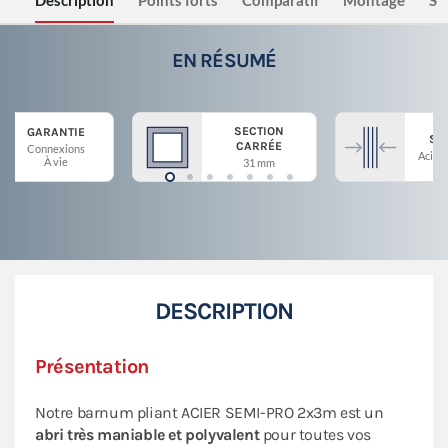
Description
Points forts
Comparatif
Montage
Sé
EN RÉSUMÉ
SECTION
GARANTIE
ST
CARRÉE
Connexions
Acier 
À vie
31 mm
DESCRIPTION
Présentation
Notre barnum pliant ACIER SEMI-PRO 2x3m est un
abri très maniable et polyvalent
pour toutes vos