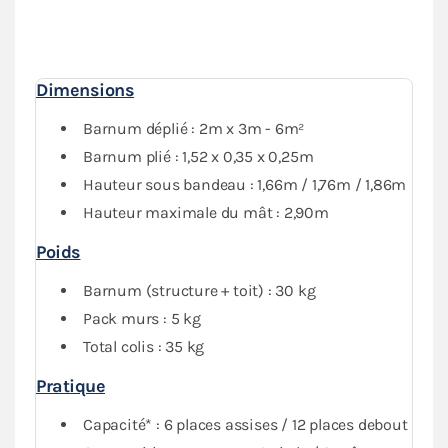
mur plein et 1 mur avec porte, vous garantit une
protection optimale
contre les intempéries. Vous
pourrez fermer complètement votre abri tout en
conservant de la visibilité grâce au PVC transparent
Dimensions
des fenêtres.
Barnum déplié : 2m x 3m - 6m²
Barnum plié : 1,52 x 0,35 x 0,25m
Hauteur sous bandeau : 1,66m / 1,76m / 1,86m
Hauteur maximale du mât : 2,90m
Poids
Barnum (structure + toit) : 30 kg
Pack murs : 5 kg
Total colis : 35 kg
Pratique
Capacité* : 6 places assises / 12 places debout