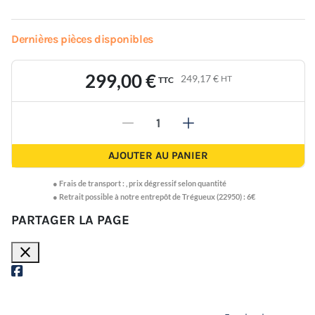
Dernières pièces disponibles
299,00 €
249,17 €
HT
TTC
-
+
AJOUTER AU PANIER
●
Frais de transport :
,
prix dégressif selon quantité
● Retrait possible à notre entrepôt de Trégueux (22950) : 6€
PARTAGER LA PAGE
close