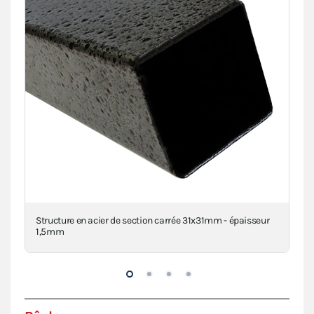
clé
Structure en acier de section carrée 31x31mm - épaisseur
Con
1,5mm