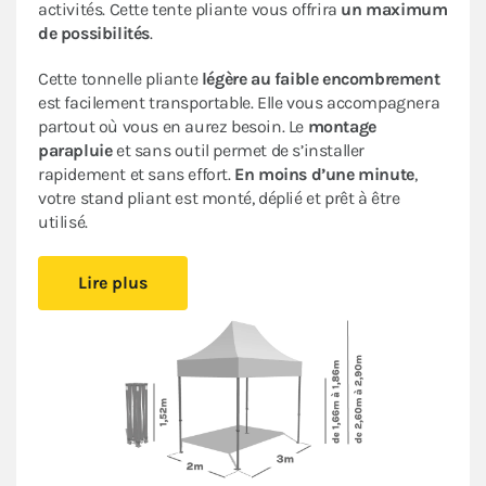
activités. Cette tente pliante vous offrira
un maximum
de possibilités
.
Cette tonnelle pliante
légère au faible encombrement
est facilement transportable. Elle vous accompagnera
partout où vous en aurez besoin. Le
montage
parapluie
et sans outil permet de s’installer
rapidement et sans effort.
En moins d’une minute
,
votre stand pliant est monté, déplié et prêt à être
utilisé.
Sa bâche de toit en Polyester avec enduction PVC de
Lire plus
320gr/m² est renforcée au niveau des angles. Elle est
complètement étanche
. L’armature en acier dotée
d’une peinture antirouille garantit sa durabilité pour
une
utilisation occasionnelle à régulière
.
Ce stand pliant est
polyvalent
à un
tarif très
abordable pour les particuliers et les professionnels
.
Le
pack Fenêtres
, composé de 2 murs avec fenêtre, 1