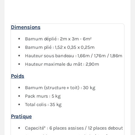
1 mur avec porte) donne une
protection optimale
contre les intempéries. Vous pourrez fermer
complètement votre abri si besoin.
Dimensions
Barnum déplié : 2m x 3m - 6m²
Barnum plié : 1,52 x 0,35 x 0,25m
Hauteur sous bandeau : 1,66m / 1,76m / 1,86m
Hauteur maximale du mât : 2,90m
Poids
Barnum (structure + toit) : 30 kg
Pack murs : 5 kg
Total colis : 35 kg
Pratique
Capacité* : 6 places assises / 12 places debout