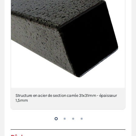
clé
Structure en acier de section carrée 31x31mm - épaisseur
Con
1,5mm