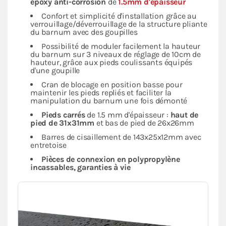
époxy anti-corrosion
de
1.5mm d'épaisseur
Confort et simplicité d'installation grâce au
verrouillage/déverrouillage de la structure pliante
du barnum avec des goupilles
Possibilité de moduler facilement la hauteur
du barnum sur 3 niveaux de réglage de 10cm de
hauteur, grâce aux pieds coulissants équipés
d'une goupille
Cran de blocage en position basse pour
maintenir les pieds repliés et faciliter la
manipulation du barnum une fois démonté
Pieds carrés
de 1.5 mm d'épaisseur :
haut de
pied de 31x31mm
et bas de pied de 26x26mm
Barres de cisaillement de 143x25x12mm avec
entretoise
Pièces de connexion en polypropylène
incassables, garanties à vie