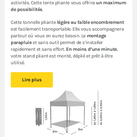
activités. Cette tente pliante vous offrira
un maximum
de possibilités
.
Cette tonnelle pliante
légère au faible encombrement
est facilement transportable. Elle vous accompagnera
partout où vous en aurez besoin. Le
montage
parapluie
et sans outil permet de s’installer
rapidement et sans effort.
En moins d’une minute
,
votre stand pliant est monté, déplié et prêt à être
utilisé.
Sa bâche de toit en Polyester avec enduction PVC de
Lire plus
320gr/m² est renforcée au niveau des angles. Elle est
complètement étanche
. L’armature en acier dotée
d’une peinture antirouille garantit sa durabilité pour
une
utilisation occasionnelle à régulière
.
Ce stand pliant est
polyvalent
à un
tarif très
abordable pour les particuliers et les professionnels
.
Le
pack de 4 bâches latérales
assorti (3 murs pleins et