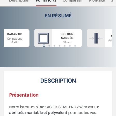
Description
Points forts
Comparatif
Montage
Sé
EN RÉSUMÉ
SECTION
GARANTIE
ST
CARRÉE
Connexions
Acier 
À vie
31 mm
DESCRIPTION
Présentation
Notre barnum pliant ACIER SEMI-PRO 2x3m est un
abri très maniable et polyvalent
pour toutes vos