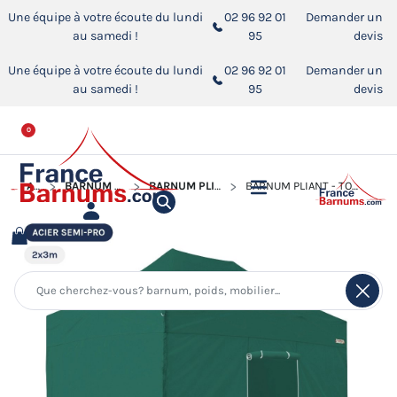
Une équipe à votre écoute du lundi
02 96 92 01
Demander un
au samedi !
95
devis
Une équipe à votre écoute du lundi
02 96 92 01
Demander un
au samedi !
95
devis
0
ACCUEIL
BARNUM PLIANT - TONNELLE ACIER SEMI PRO
BARNUM PLIANT - TONNELLE ACIER SEMI PRO 2MX3M
BARNUM PLIANT - TONNELLE ACIER SEMI PRO 2MX3M VERT EMERAUDE AVEC PACK 4 CÔTÉS