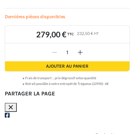
Dernières pièces disponibles
279,00 €
232,50 €
HT
TTC
-
+
AJOUTER AU PANIER
●
Frais de transport :
,
prix dégressif selon quantité
● Retrait possible à notre entrepôt de Trégueux (22950) : 6€
PARTAGER LA PAGE
close