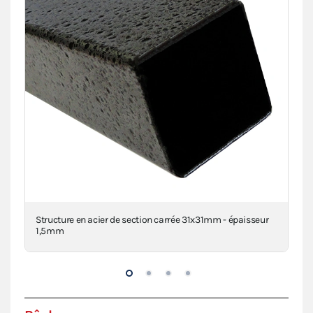
clé
Structure en acier de section carrée 31x31mm - épaisseur
Con
1,5mm