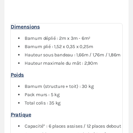
mur plein et 1 mur avec porte, vous garantit une
protection optimale
contre les intempéries. Vous
pourrez fermer complètement votre abri tout en
conservant de la visibilité grâce au PVC transparent
Dimensions
des fenêtres.
Barnum déplié : 2m x 3m - 6m²
Barnum plié : 1,52 x 0,35 x 0,25m
Hauteur sous bandeau : 1,66m / 1,76m / 1,86m
Hauteur maximale du mât : 2,90m
Poids
Barnum (structure + toit) : 30 kg
Pack murs : 5 kg
Total colis : 35 kg
Pratique
Capacité* : 6 places assises / 12 places debout