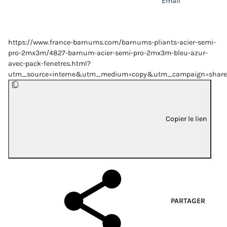
Email
https://www.france-barnums.com/barnums-pliants-acier-semi-
pro-2mx3m/4827-barnum-acier-semi-pro-2mx3m-bleu-azur-
avec-pack-fenetres.html?
utm_source=interne&utm_medium=copy&utm_campaign=share
Copier le lien
PARTAGER