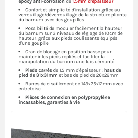
époxy anti-corrosion
de
1.5mm d'épaisseur
Confort et simplicité d'installation grâce au
verrouillage/déverrouillage de la structure pliante
du barnum avec des goupilles
Possibilité de moduler facilement la hauteur
du barnum sur 3 niveaux de réglage de 10cm de
hauteur, grâce aux pieds coulissants équipés
d'une goupille
Cran de blocage en position basse pour
maintenir les pieds repliés et faciliter la
manipulation du barnum une fois démonté
Pieds carrés
de 1.5 mm d'épaisseur :
haut de
pied de 31x31mm
et bas de pied de 26x26mm
Barres de cisaillement de 143x25x12mm avec
entretoise
Pièces de connexion en polypropylène
incassables, garanties à vie