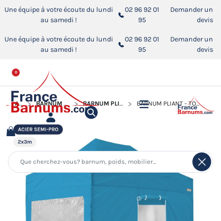
Une équipe à votre écoute du lundi
02 96 92 01
Demander un
au samedi !
95
devis
Une équipe à votre écoute du lundi
02 96 92 01
Demander un
au samedi !
95
devis
0
ACCUEIL
BARNUM PLIANT - TONNELLE ACIER SEMI PRO
BARNUM PLIANT - TONNELLE ACIER SEMI PRO 2MX3M
BARNUM PLIANT - TONNELLE ACIER SEMI PRO 2MX3M BLEU AZUR AVEC PACK FENÊTRES