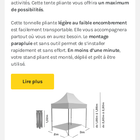
activités. Cette tente pliante vous offrira
un maximum
de possibilités
.
Cette tonnelle pliante
légère au faible encombrement
est facilement transportable. Elle vous accompagnera
partout où vous en aurez besoin. Le
montage
parapluie
et sans outil permet de s’installer
rapidement et sans effort.
En moins d’une minute
,
votre stand pliant est monté, déplié et prêt à être
utilisé.
Sa bâche de toit en Polyester avec enduction PVC de
Lire plus
320gr/m² est renforcée au niveau des angles. Elle est
complètement étanche
. L’armature en acier dotée
d’une peinture antirouille garantit sa durabilité pour
une
utilisation occasionnelle à régulière
.
Ce stand pliant est
polyvalent
à un
tarif très
abordable pour les particuliers et les professionnels
.
Le
pack Fenêtres
, composé de 2 murs avec fenêtre, 1