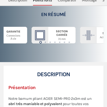
Description
Points forts
Comparatif
Montage
Sé
EN RÉSUMÉ
SECTION
GARANTIE
ST
CARRÉE
Connexions
Acier 
À vie
31 mm
DESCRIPTION
Présentation
Notre barnum pliant ACIER SEMI-PRO 2x3m est un
abri très maniable et polyvalent
pour toutes vos