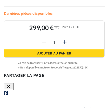
Dernières pièces disponibles
299,00 €
249,17 €
HT
TTC
-
+
AJOUTER AU PANIER
●
Frais de transport :
,
prix dégressif selon quantité
● Retrait possible à notre entrepôt de Trégueux (22950) : 6€
PARTAGER LA PAGE
close