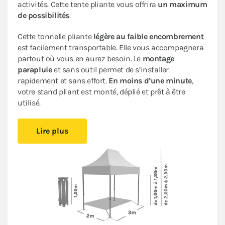
activités. Cette tente pliante vous offrira
un maximum
de possibilités
.
Cette tonnelle pliante
légère au faible encombrement
est facilement transportable. Elle vous accompagnera
partout où vous en aurez besoin. Le
montage
parapluie
et sans outil permet de s’installer
rapidement et sans effort.
En moins d’une minute
,
votre stand pliant est monté, déplié et prêt à être
utilisé.
Sa bâche de toit en Polyester avec enduction PVC de
Lire plus
320gr/m² est renforcée au niveau des angles. Elle est
complètement étanche
. L’armature en acier dotée
d’une peinture antirouille garantit sa durabilité pour
une
utilisation occasionnelle à régulière
.
Ce stand pliant est
polyvalent
à un
tarif très
abordable pour les particuliers et les professionnels
.