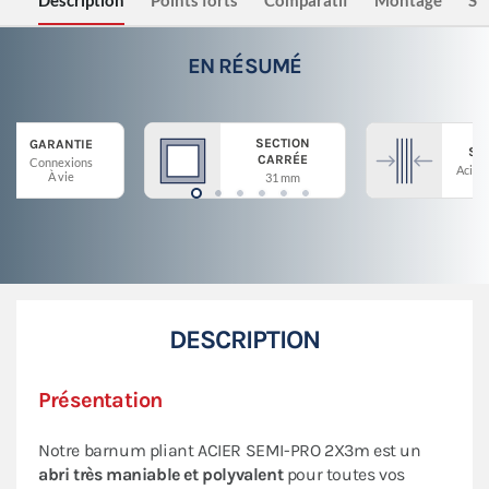
Description
Points forts
Comparatif
Montage
Sé
EN RÉSUMÉ
SECTION
GARANTIE
ST
CARRÉE
Connexions
Acier 
À vie
31 mm
DESCRIPTION
Présentation
Notre barnum pliant ACIER SEMI-PRO 2X3m est un
abri très maniable et polyvalent
pour toutes vos