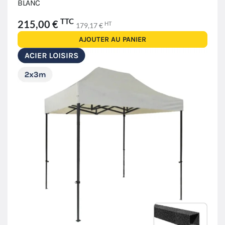
BLANC
TTC
215,00 €
HT
179,17 €
AJOUTER AU PANIER