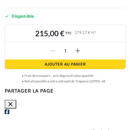

Disponible
215,00 €
179,17 €
HT
TTC
-
+
AJOUTER AU PANIER
●
Frais de transport :
,
prix dégressif selon quantité
● Retrait possible à notre entrepôt de Trégueux (22950) : 6€
PARTAGER LA PAGE
close