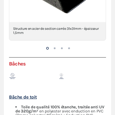
clé
Structure en acier de section carrée 31x31mm - épaisseur
Con
1,5mm
Bâches
Bâche de toit
Toile de qualité 100% étanche, traitée anti UV
de 320g/m²
en polyester avec enduction en PVC