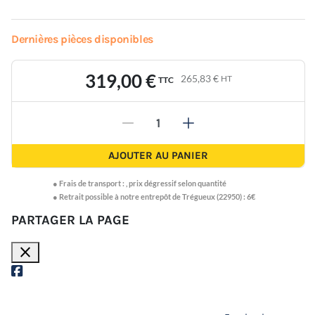
Dernières pièces disponibles
319,00 €
265,83 €
HT
TTC
-
+
AJOUTER AU PANIER
●
Frais de transport :
,
prix dégressif selon quantité
● Retrait possible à notre entrepôt de Trégueux (22950) : 6€
PARTAGER LA PAGE
close