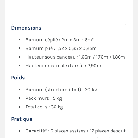
avec porte) assorti donne une
protection optimale
contre les intempéries. La
casquette amovible 100 %
étanche
est équipée d'une bande velcro pour être fixée
sur la bâche de toit. Le kit d'accroche est composé de
Dimensions
barres transversales, deux pièces de connexion ainsi
que d'une barre de maintien horizontal.
Barnum déplié : 2m x 3m - 6m²
Barnum plié : 1,52 x 0,35 x 0,25m
Hauteur sous bandeau : 1,66m / 1,76m / 1,86m
Hauteur maximale du mât : 2,90m
Poids
Barnum (structure + toit) : 30 kg
Pack murs : 5 kg
Total colis : 36 kg
Pratique
Capacité* : 6 places assises / 12 places debout