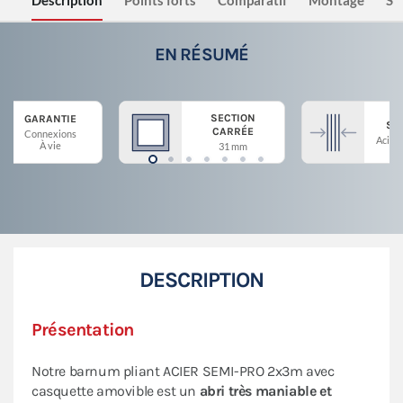
Description
Points forts
Comparatif
Montage
Sé
EN RÉSUMÉ
SECTION
GARANTIE
ST
CARRÉE
Connexions
Acier 
À vie
31 mm
DESCRIPTION
Présentation
Notre barnum pliant ACIER SEMI-PRO 2x3m avec
casquette amovible est un
abri très maniable et