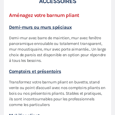
ACCESSOIRES
Aménagez votre barnum pliant
Priv
Demi-murs ou murs spéciaux
Écla
Demi-mur avec barre de maintien, mur avec fenêtre
Nos 
aptée
panoramique enroulable ou totalement transparent,
flexi
mur moustiquaire, mur avec porte aimantée... Un large
lumi
choix de parois est disponible en option pour répondre
Sac 
à tous les besoins.
des
Prati
Comptoirs et présentoirs
roule
Transformez votre barnum pliant en buvette, stand
votre
vente ou point d'accueil avec nos comptoirs pliants en
Roul
bois ou nos présentoirs pliants. Stables et pratiques,
ils sont incontournables pour les professionnels
Les r
ures
comme les particuliers
barnu
plian