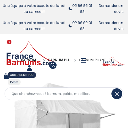
Une équipe à votre écoute du lundi
02 96 92 01
Demander un
au samedi !
95
devis
Une équipe à votre écoute du lundi
02 96 92 01
Demander un
au samedi !
95
devis
0
ACCUEIL
BARNUM PLIANT - TONNELLE ACIER SEMI PRO
BARNUM PLIANT - TONNELLE ACIER SEMI PRO 2MX3M
BARNUM PLIANT - TONNELLE ACIER SEMI PRO 2MX3M BLANC AVEC PACK 4 CÔTÉS ET CASQUETTE AMOVIBLE