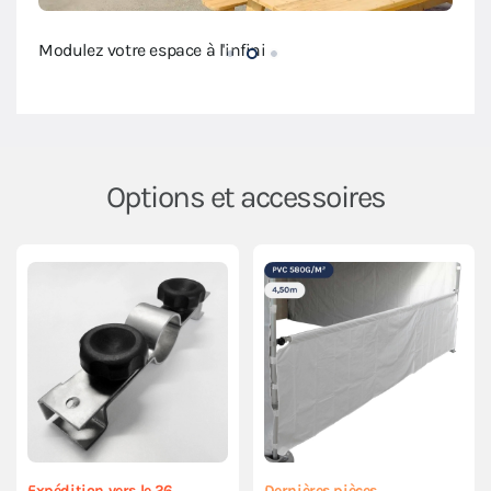
Modulez votre espace à l'infini
Modul
Options et accessoires
Expédition vers le 26
Dernières pièces