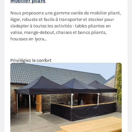
Mobilier pliant
Dall
Nous proposons une gamme variée de mobilier pliant,
léger, robuste et facile à transporter et stocker pour
Notre
iant
s'adapter à toutes les activités : tables pliantes en
insta
oleil
valise, mange-debout, chaises et bancs pliants,
et s
e.
housses en lycra...
Amén
Privilégiez le confort