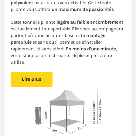
polyvalent
pour toutes vos activités. Cette tente
pliante vous offrira
un maximum de possibilités
.
Cette tonnelle pliante
légère au faible encombrement
est facilement transportable. Elle vous accompagnera
partout où vous en aurez besoin. Le
montage
parapluie
et sans outil permet de s’installer
rapidement et sans effort.
En moins d’une minute
,
votre stand pliant est monté, déplié et prêt à être
utilisé.
Sa bâche de toit en Polyester avec enduction PVC de
Lire plus
320gr/m² est renforcée au niveau des angles. Elle est
complètement étanche
. L’armature en acier dotée
d’une peinture antirouille garantit sa durabilité pour
une
utilisation occasionnelle à régulière
.
Ce stand pliant est
polyvalent
à un
tarif très
abordable pour les particuliers et les professionnels
.
Le
pack de 4 bâches latérales
(3 murs pleins et 1 mur