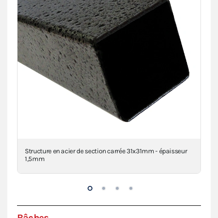
clé
Structure en acier de section carrée 31x31mm - épaisseur
Con
1,5mm
Bâches