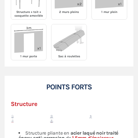
Structure + toit +
2 murs pleins
1 mur plein
casquette amovible
1 mur porte
Sac à roulettes
POINTS FORTS
Structure
Structure pliante en
acier laqué noir traité
époxy anti-corrosion
de
1.5mm d'épaisseur