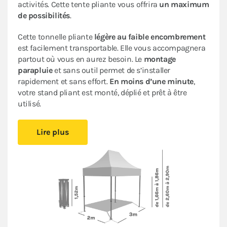
activités. Cette tente pliante vous offrira
un maximum
de possibilités
.
Cette tonnelle pliante
légère au faible encombrement
est facilement transportable. Elle vous accompagnera
partout où vous en aurez besoin. Le
montage
parapluie
et sans outil permet de s’installer
rapidement et sans effort.
En moins d’une minute
,
votre stand pliant est monté, déplié et prêt à être
utilisé.
Sa bâche de toit en Polyester avec enduction PVC de
Lire plus
320gr/m² est renforcée au niveau des angles. Elle est
complètement étanche
. L’armature en acier dotée
d’une peinture antirouille garantit sa durabilité pour
une
utilisation occasionnelle à régulière
.
Ce stand pliant est
polyvalent
à un
tarif très
abordable pour les particuliers et les professionnels
.
Le
pack Fenêtres
, composé de 2 murs avec fenêtre, 1