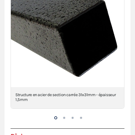
clé
Structure en acier de section carrée 31x31mm - épaisseur
Con
1,5mm