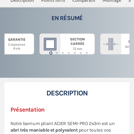
Description
Points forts
Comparatif
Montage
Sé
EN RÉSUMÉ
SECTION
GARANTIE
ST
CARRÉE
Connexions
Acier 
À vie
31 mm
DESCRIPTION
Présentation
Notre barnum pliant ACIER SEMI-PRO 2x3m est un
abri très maniable et polyvalent
pour toutes vos