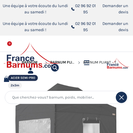
Une équipe à votre écoute du lundi
02 96 92 01
Demander un
au samedi !
95
devis
Une équipe à votre écoute du lundi
02 96 92 01
Demander un
au samedi !
95
devis
0
ACCUEIL
BARNUM PLIANT - TONNELLE ACIER SEMI PRO
BARNUM PLIANT - TONNELLE ACIER SEMI PRO 2MX3M
BARNUM PLIANT - TONNELLE ACIER SEMI PRO 2MX3M GRIS AVEC PACK FENÊTRES