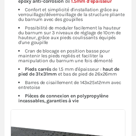
époxy anti-corrosion
de
1.5mm d'épaisseur
Confort et simplicité d'installation grâce au
verrouillage/déverrouillage de la structure pliante
du barnum avec des goupilles
Possibilité de moduler facilement la hauteur
du barnum sur 3 niveaux de réglage de 10cm de
hauteur, grâce aux pieds coulissants équipés
d'une goupille
Cran de blocage en position basse pour
maintenir les pieds repliés et faciliter la
manipulation du barnum une fois démonté
Pieds carrés
de 1.5 mm d'épaisseur :
haut de
pied de 31x31mm
et bas de pied de 26x26mm
Barres de cisaillement de 143x25x12mm avec
entretoise
Pièces de connexion en polypropylène
incassables, garanties à vie