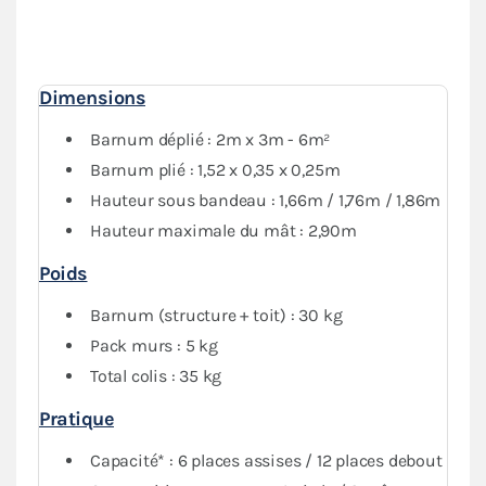
mur plein et 1 mur avec porte, vous garantit une
protection optimale
contre les intempéries. Vous
pourrez fermer complètement votre abri tout en
conservant de la visibilité grâce au PVC transparent
Dimensions
des fenêtres.
Barnum déplié : 2m x 3m - 6m²
Barnum plié : 1,52 x 0,35 x 0,25m
Hauteur sous bandeau : 1,66m / 1,76m / 1,86m
Hauteur maximale du mât : 2,90m
Poids
Barnum (structure + toit) : 30 kg
Pack murs : 5 kg
Total colis : 35 kg
Pratique
Capacité* : 6 places assises / 12 places debout