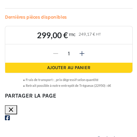
Dernières pièces disponibles
299,00 €
249,17 €
HT
TTC
-
+
AJOUTER AU PANIER
●
Frais de transport :
,
prix dégressif selon quantité
● Retrait possible à notre entrepôt de Trégueux (22950) : 6€
PARTAGER LA PAGE
close