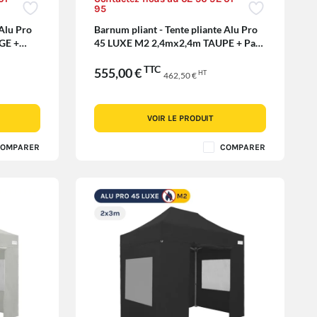
95
 Alu Pro
Barnum pliant - Tente pliante Alu Pro
GE +
45 LUXE M2 2,4mx2,4m TAUPE + Pack
Fenêtres 380gr/m²
TTC
555,00 €
HT
462,50 €
VOIR LE PRODUIT
OMPARER
COMPARER