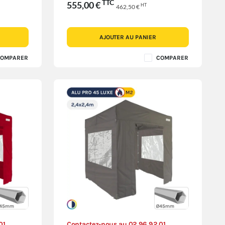
TTC
555,00 €
HT
462,50 €
AJOUTER AU PANIER
OMPARER
COMPARER
01
Contactez-nous au 02 96 92 01