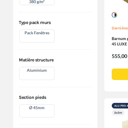
380 g/m²
Type pack murs
Dernière
Pack Fenêtres
Barnum pl
45 LUXE
Pack Fen
555,00
Matière structure
Aluminium
Section pieds
Ø 45mm