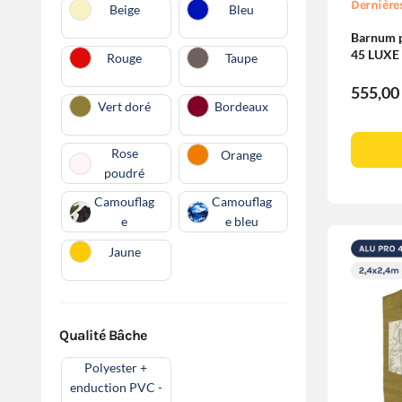
Dernière
Beige
Bleu
Barnum pl
45 LUXE
Rouge
Taupe
Fenêtres
555,00
Vert doré
Bordeaux
Rose
Orange
poudré
Camouflag
Camouflag
e
e bleu
Jaune
Qualité Bâche
Polyester +
enduction PVC -