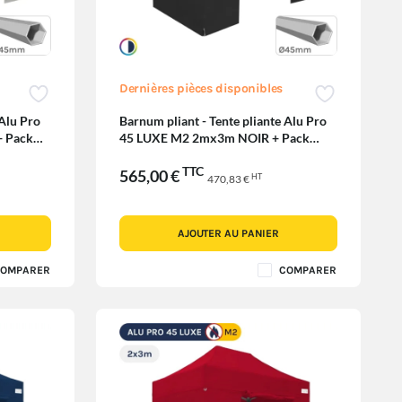
Dernières pièces disponibles
 Alu Pro
Barnum pliant - Tente pliante Alu Pro
 Pack
45 LUXE M2 2mx3m NOIR + Pack
Fenêtres 380gr/m²
TTC
565,00 €
HT
470,83 €
AJOUTER AU PANIER
OMPARER
COMPARER