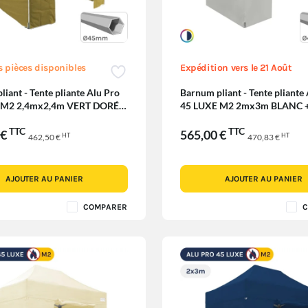
s pièces disponibles
Expédition vers le 21 Août
iant - Tente pliante Alu Pro
Barnum pliant - Tente pliante
 M2 2,4mx2,4m VERT DORÉ +
45 LUXE M2 2mx3m BLANC +
êtres 380gr/m²
Fenêtres 380gr/m²
TTC
TTC
 €
565,00 €
HT
HT
462,50 €
470,83 €
AJOUTER AU PANIER
AJOUTER AU PANIER
COMPARER
C