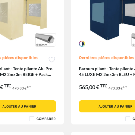
s pièces disponibles
Dernières pièces disponibles
iant - Tente pliante Alu Pro
Barnum pliant - Tente pliante
 M2 2mx3m BEIGE + Pack
45 LUXE M2 2mx3m BLEU + 
 380gr/m²
Fenêtres 380gr/m²
TTC
TTC
 €
565,00 €
HT
HT
470,83 €
470,83 €
AJOUTER AU PANIER
AJOUTER AU PANIER
COMPARER
C