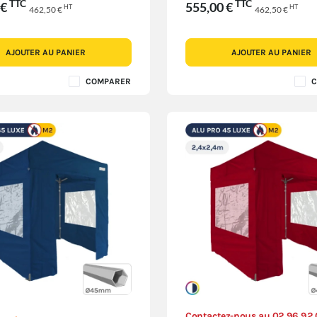
TTC
TTC
 €
555,00 €
HT
HT
462,50 €
462,50 €
AJOUTER AU PANIER
AJOUTER AU PANIER
COMPARER
C
Contactez-nous au 02 96 92 