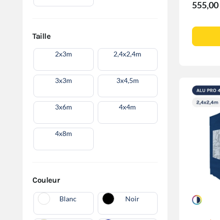
555,00
Taille
2x3m
2,4x2,4m
3x3m
3x4,5m
3x6m
4x4m
4x8m
Couleur
Blanc
Noir