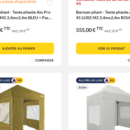
s pièces disponibles
95
iant - Tente pliante Alu Pro
Barnum pliant - Tente pliante
 M2 2,4mx2,4m BLEU + Pack
45 LUXE M2 2,4mx2,4m ROU
 380gr/m²
Pack Fenêtres 380gr/m²
TTC
TTC
 €
555,00 €
HT
HT
462,50 €
462,50 €
AJOUTER AU PANIER
VOIR LE PRODUIT
COMPARER
C