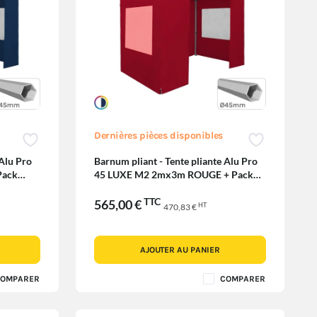
Dernières pièces disponibles
 Alu Pro
Barnum pliant - Tente pliante Alu Pro
Pack
45 LUXE M2 2mx3m ROUGE + Pack
Fenêtres 380gr/m²
TTC
565,00 €
HT
470,83 €
AJOUTER AU PANIER
OMPARER
COMPARER