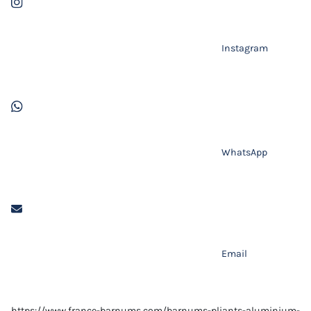
Instagram
WhatsApp
Email
https://www.france-barnums.com/barnums-pliants-aluminium-