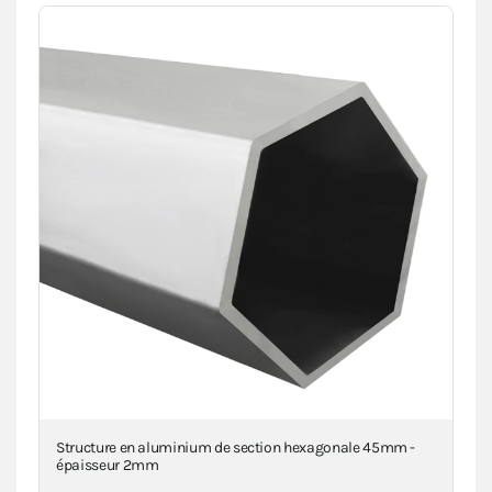
Structure en aluminium de section hexagonale 45mm -
Piè
épaisseur 2mm
inj