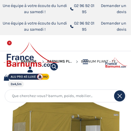
Une équipe à votre écoute du lundi
02 96 92 01
Demander un
au samedi !
95
devis
Une équipe à votre écoute du lundi
02 96 92 01
Demander un
au samedi !
95
devis
0
ACCUEIL
BARNUMS PLIANTS ALUMINIUM PRO 45 LUXE M2
BARNUMS PLIANTS ALUMINIUM PRO 45 LUXE M2 AVEC FENÊTRES
BARNUM PLIANT - TENTE PLIANTE ALU PRO 45 LUXE M2 3MX4,5M VERT DORÉ + PACK FENÊTRES 380GR/M²