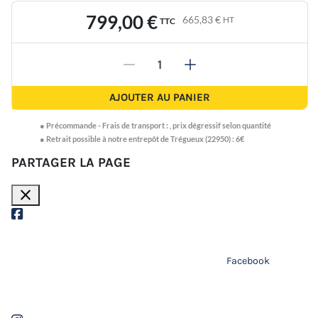
799,00 €
665,83 €
HT
TTC
-
+
AJOUTER AU PANIER
●
Précommande -
Frais de transport :
,
prix dégressif selon quantité
● Retrait possible à notre entrepôt de Trégueux (22950) : 6€
PARTAGER LA PAGE
close
Facebook