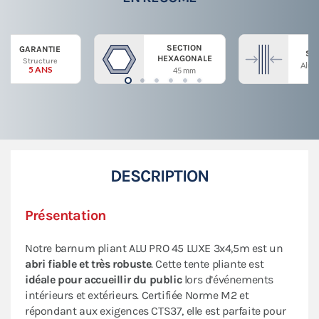
SECTION
GARANTIE
ST
HEXAGONALE
Structure
Alum
5 ANS
45 mm
DESCRIPTION
Présentation
Notre barnum pliant ALU PRO 45 LUXE 3x4,5m est un
abri fiable et très robuste
. Cette tente pliante est
idéale pour accueillir du public
lors d’événements
intérieurs et extérieurs. Certifiée Norme M2 et
répondant aux exigences CTS37, elle est parfaite pour