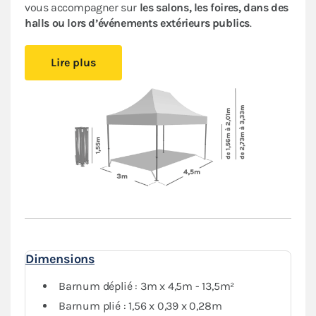
vous accompagner sur
les salons, les foires, dans des
halls ou lors d’événements extérieurs publics
.
Cet abri pliant est compact, vous pourrez le glisser
Lire plus
facilement dans votre véhicule. Le pliage en ciseaux et
sans outil vous offre un véritable confort de montage.
Installez-vous rapidement où vous le souhaitez et
protégez-vous des aléas de la météo.
Le toit et les murs de ce
barnum 3x4,5m
en polyester
avec enduction PVC de 380 g/m². Le toit est renforcé
aux angles et sur les coutures, et la bâche déperlante
est
100% étanche
.
L'armature hexagonale en aluminium assure solidité
et durabilité pour une
utilisation régulière
.
Dimensions
Le
pack Fenêtres
, composé de deux murs avec fenêtre,
d'un mur plein et d'un mur avec porte, vous garantit
Barnum déplié : 3m x 4,5m - 13,5m²
une protection optimale contre les intempéries. Vous
Barnum plié : 1,56 x 0,39 x 0,28m
pourrez fermer complètement votre abri tout en