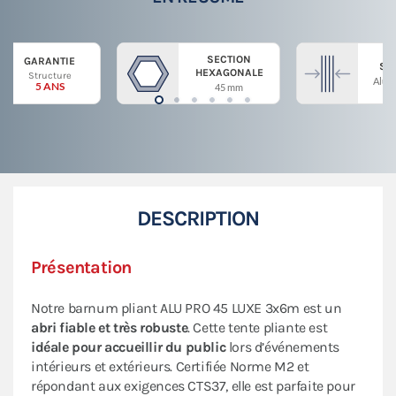
SECTION
GARANTIE
ST
HEXAGONALE
Structure
Alum
5 ANS
45 mm
DESCRIPTION
Présentation
Notre barnum pliant ALU PRO 45 LUXE 3x6m est un
abri fiable et très robuste
. Cette tente pliante est
idéale pour accueillir du public
lors d’événements
intérieurs et extérieurs. Certifiée Norme M2 et
répondant aux exigences CTS37, elle est parfaite pour