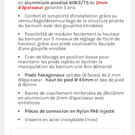
en
aluminium anodisé 6063/T5
de
2mm
d'épaisseur
garantie 5 ans
Confort et simplicité d'installation grâce au
verrouillage/déverrouillage de la structure pliante
du barnum avec des goupilles enrobées
Possibilité de moduler facilement la hauteur
du barnum sur 5 niveaux de réglage de 15cm de
hauteur, grâce aux pieds coulissants équipés
d'une goupille enrobée
Cran de blocage en position basse pour
maintenir les pieds repliés et faciliter la
manipulation du barnum une fois démonté
Pieds hexagonaux
solides (6 faces) de 2 mm
d'épaisseur :
haut de pied Ø 45mm
et bas de pied
Ø 40mm
Barres de cisaillement renforcées de 28x13mm
en aluminium de 2mm d’épaisseur avec
entretoise
Pièces de connexion en Nylon PA6 injecté
Visserie en acier inoxydable (inox)