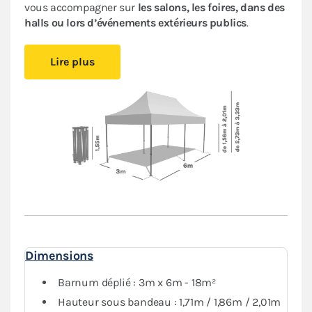
vous accompagner sur
les salons, les foires, dans des
halls ou lors d’événements extérieurs publics
.
Cet abri pliant est
compact
, vous pourrez le glisser
Lire plus
facilement dans votre véhicule. Le
pliage en ciseaux
et
sans outil
vous offre un véritable confort de
montage
.
Installez-vous rapidement où vous le souhaitez et
protégez-vous des aléas de la météo.
Le toit et les murs de ce
barnum 3x6m
sont en
polyester avec enduction PVC de 380 g/m². Le toit est
renforcé aux angles et sur les coutures, et la bâche
déperlante est
100% étanche
.
L'armature hexagonale en aluminium assure solidité
et durabilité pour une
utilisation régulière
.
Dimensions
Le
pack Fenêtres
, composé de deux murs avec fenêtre,
deux murs avec porte et deux murs pleins, vous
Barnum déplié : 3m x 6m - 18m²
garantit une protection optimale contre les
Hauteur sous bandeau : 1,71m / 1,86m / 2,01m
intempéries. Vous pourrez fermer complètement votre