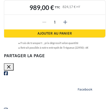
989,00 €
824,17 €
HT
TTC
-
+
AJOUTER AU PANIER
●
Frais de transport :
,
prix dégressif selon quantité
● Retrait possible à notre entrepôt de Trégueux (22950) : 6€
PARTAGER LA PAGE
close
Facebook