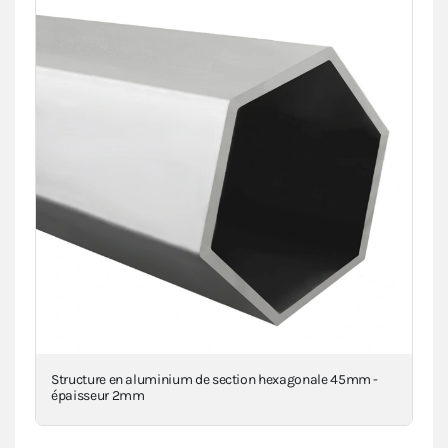
Structure en aluminium de section hexagonale 45mm -
Piè
épaisseur 2mm
inj