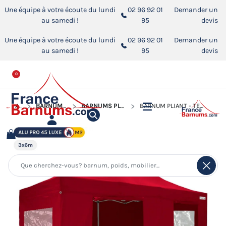
Une équipe à votre écoute du lundi
02 96 92 01
Demander un
au samedi !
95
devis
Une équipe à votre écoute du lundi
02 96 92 01
Demander un
au samedi !
95
devis
0
ACCUEIL
BARNUMS PLIANTS ALUMINIUM PRO 45 LUXE M2
BARNUMS PLIANTS ALUMINIUM PRO 45 LUXE M2 AVEC FENÊTRES
BARNUM PLIANT - TENTE PLIANTE ALU PRO 45 LUXE M2 3MX6M ROUGE + PACK FENÊTRES 380GR/M²