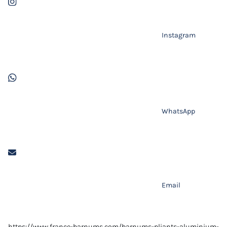
Instagram
WhatsApp
Email
https://www.france-barnums.com/barnums-pliants-aluminium-