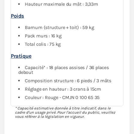
Hauteur maximale du mât : 3,33m
abri tout en conservant de la visibilité grâce au PVC
transparent des fenêtres.
Poids
Barnum (structure + toit) : 59 kg
Pack murs : 16 kg
Total colis : 75 kg
Pratique
Capacité* : 18 places assises / 36 places
debout
Composition structure : 6 pieds / 3 mâts
Réglage en hauteur : 3 crans à 15cm
Couleur : Rouge - CMJN 0 100 65 35
* Capacité estimative donnée à titre indicatif, dans le
cadre d'un usage privé. Pour l'accueil du public, veuillez
vous référer à la législation en vigueur.