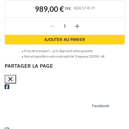
989,00 €
824,17 €
HT
TTC
-
+
AJOUTER AU PANIER
●
Frais de transport :
,
prix dégressif selon quantité
● Retrait possible à notre entrepôt de Trégueux (22950) : 6€
PARTAGER LA PAGE
close
Facebook