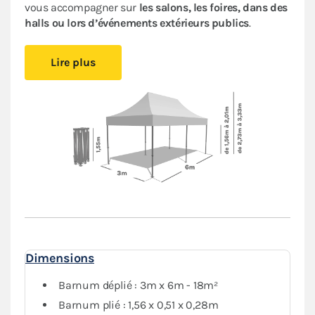
vous accompagner sur
les salons, les foires, dans des
halls ou lors d’événements extérieurs publics
.
Cet abri pliant est
compact
, vous pourrez le glisser
Lire plus
facilement dans votre véhicule. Le
pliage en ciseaux
et
sans outil
vous offre un véritable confort de
montage
.
Installez-vous rapidement où vous le souhaitez et
protégez-vous des aléas de la météo.
Le toit et les murs de ce
barnum 3x6m
sont en
polyester avec enduction PVC de 380 g/m². Le toit est
renforcé aux angles et sur les coutures, et la bâche
déperlante est
100% étanche
.
L'armature hexagonale en aluminium assure solidité
et durabilité pour une
utilisation régulière
.
Dimensions
Le
pack Fenêtres
, composé de deux murs avec fenêtre,
deux murs avec porte et deux murs pleins, vous
Barnum déplié : 3m x 6m - 18m²
garantit une protection optimale contre les
Barnum plié : 1,56 x 0,51 x 0,28m
intempéries. Vous pourrez fermer complètement votre