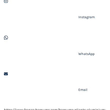
Instagram
WhatsApp
Email
https://www.france-barnums.com/barnums-pliants-aluminium-