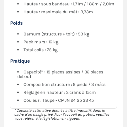
Hauteur sous bandeau : 1,71m / 1,86m / 2,01m
abri tout en conservant de la visibilité grâce au PVC
Hauteur maximale du mât : 3,33m
transparent des fenêtres.
Poids
Barnum (structure + toit) : 59 kg
Pack murs : 16 kg
Total colis : 75 kg
Pratique
Capacité* : 18 places assises / 36 places
debout
Composition structure : 6 pieds / 3 mâts
Réglage en hauteur : 3 crans à 15cm
Couleur : Taupe - CMJN 24 25 33 45
* Capacité estimative donnée à titre indicatif, dans le
cadre d'un usage privé. Pour l'accueil du public, veuillez
vous référer à la législation en vigueur.