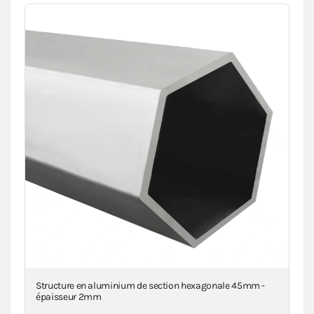
Structure en aluminium de section hexagonale 45mm -
Piè
épaisseur 2mm
inj