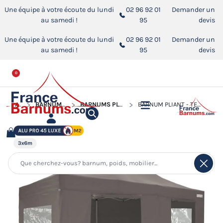
Une équipe à votre écoute du lundi
02 96 92 01
Demander un
au samedi !
95
devis
Une équipe à votre écoute du lundi
02 96 92 01
Demander un
au samedi !
95
devis
0
ACCUEIL
BARNUMS PLIANTS ALUMINIUM PRO 45 LUXE M2
BARNUMS PLIANTS ALUMINIUM PRO 45 LUXE M2 AVEC FENÊTRES
BARNUM PLIANT - TENTE PLIANTE ALU PRO 45 LUXE M2 3MX6M TAUPE + PACK FENÊTRES 380GR/M²