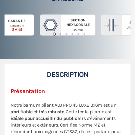
SECTION
GARANTIE
ST
HEXAGONALE
Structure
Alum
5 ANS
45 mm
DESCRIPTION
Présentation
Notre barnum pliant ALU PRO 45 LUXE 3x6m est un
abri fiable et très robuste
. Cette tente pliante est
idéale pour accueillir du public
lors d’événements
intérieurs et extérieurs. Certifiée Norme M2 et
répondant aux exigences CTS37, elle est parfaite pour