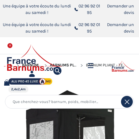
Une équipe à votre écoute du lundi
02 96 92 01
Demander un
au samedi !
95
devis
Une équipe à votre écoute du lundi
02 96 92 01
Demander un
au samedi !
95
devis
0
ACCUEIL
BARNUMS PLIANTS ALUMINIUM PRO 45 LUXE M2
BARNUMS PLIANTS ALUMINIUM PRO 45 LUXE M2 AVEC FENÊTRES
BARNUM PLIANT - TENTE PLIANTE ALU PRO 45 LUXE M2 2,4MX2,4M NOIR + PACK FENÊTRES 380GR/M²