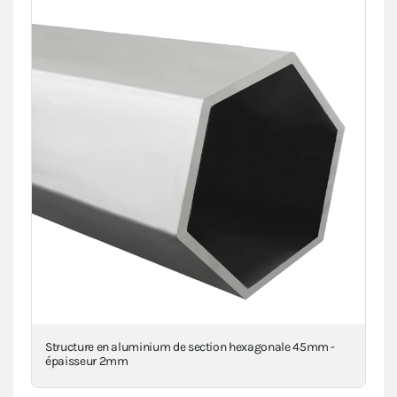
Structure en aluminium de section hexagonale 45mm -
Piè
épaisseur 2mm
inj