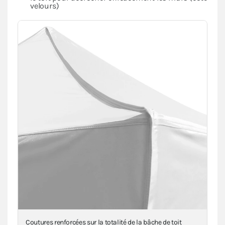
velours)
Renforts en toile au niveau des angles, mât(s) et