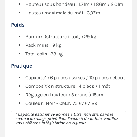
Hauteur sous bandeau : 1,71m / 1,86m / 2,01m
abri tout en conservant de la visibilité grâce au PVC
Hauteur maximale du mât : 3,07m
transparent.
Poids
Barnum (structure + toit) : 29 kg
Pack murs : 9 kg
Total colis : 38 kg
Pratique
Capacité* : 6 places assises / 10 places debout
Composition structure : 4 pieds / 1 mât
Réglage en hauteur : 3 crans à 15cm
Couleur : Noir - CMJN 75 67 67 89
* Capacité estimative donnée à titre indicatif, dans le
cadre d'un usage privé. Pour l'accueil du public, veuillez
vous référer à la législation en vigueur.