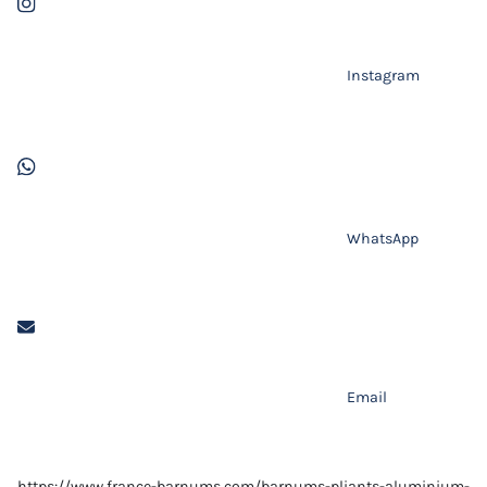
Instagram
WhatsApp
Email
https://www.france-barnums.com/barnums-pliants-aluminium-