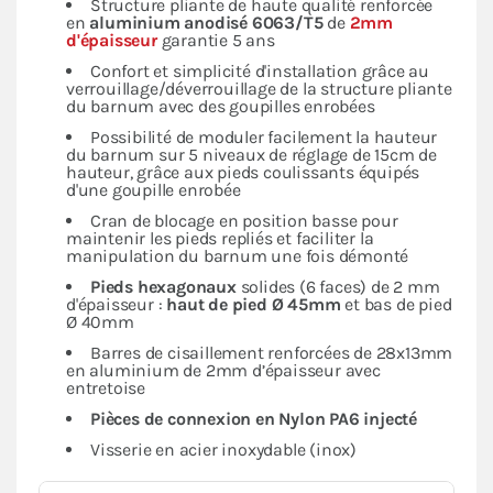
Structure pliante de haute qualité renforcée
en
aluminium anodisé 6063/T5
de
2mm
d'épaisseur
garantie 5 ans
Confort et simplicité d'installation grâce au
verrouillage/déverrouillage de la structure pliante
du barnum avec des goupilles enrobées
Possibilité de moduler facilement la hauteur
du barnum sur 5 niveaux de réglage de 15cm de
hauteur, grâce aux pieds coulissants équipés
d'une goupille enrobée
Cran de blocage en position basse pour
maintenir les pieds repliés et faciliter la
manipulation du barnum une fois démonté
Pieds hexagonaux
solides (6 faces) de 2 mm
d'épaisseur :
haut de pied Ø 45mm
et bas de pied
Ø 40mm
Barres de cisaillement renforcées de 28x13mm
en aluminium de 2mm d’épaisseur avec
entretoise
Pièces de connexion en Nylon PA6 injecté
Visserie en acier inoxydable (inox)