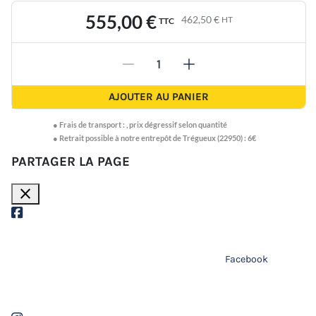
555,00 €
462,50 €
HT
TTC
-
+
AJOUTER AU PANIER
●
Frais de transport :
,
prix dégressif selon quantité
● Retrait possible à notre entrepôt de Trégueux (22950) : 6€
PARTAGER LA PAGE
close
Facebook