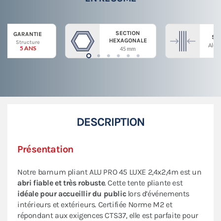
SECTION
GARANTIE
ST
HEXAGONALE
Structure
Alum
5 ANS
45 mm
DESCRIPTION
Présentation
Notre barnum pliant ALU PRO 45 LUXE 2,4x2,4m est un
abri fiable et très robuste
. Cette tente pliante est
idéale pour accueillir du public
lors d’événements
intérieurs et extérieurs. Certifiée Norme M2 et
répondant aux exigences CTS37, elle est parfaite pour