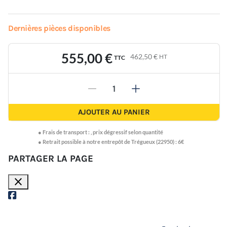
Dernières pièces disponibles
555,00 €
462,50 €
HT
TTC
-
+
AJOUTER AU PANIER
●
Frais de transport :
,
prix dégressif selon quantité
● Retrait possible à notre entrepôt de Trégueux (22950) : 6€
PARTAGER LA PAGE
close