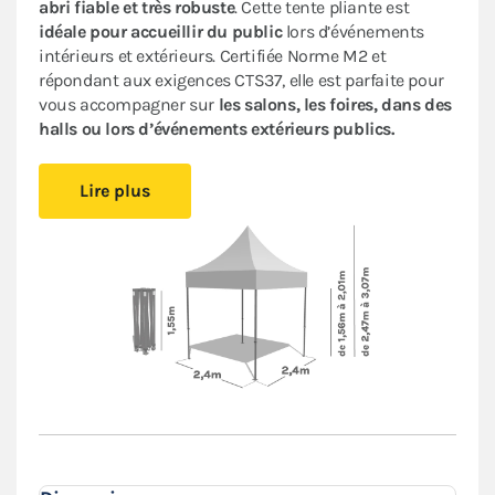
abri fiable et très robuste
. Cette tente pliante est
idéale pour accueillir du public
lors d’événements
intérieurs et extérieurs. Certifiée Norme M2 et
répondant aux exigences CTS37, elle est parfaite pour
vous accompagner sur
les salons, les foires, dans des
halls ou lors d’événements extérieurs publics.
Cet abri pliant est
compact
, vous pourrez le glisser
Lire plus
facilement dans votre véhicule. Le
pliage en ciseaux
et
sans outil
vous offre un véritable confort de
montage
.
Installez-vous rapidement où vous le souhaitez et
protégez-vous des aléas de la météo.
Le toit et les murs de ce
barnum 2,4x2,4m
sont en
polyester avec enduction PVC de 380 g/m². Le toit est
renforcé aux angles et sur les coutures, et la bâche
déperlante est
100% étanche
.
L'armature hexagonale en aluminium assure solidité
et durabilité pour une
utilisation régulière
.