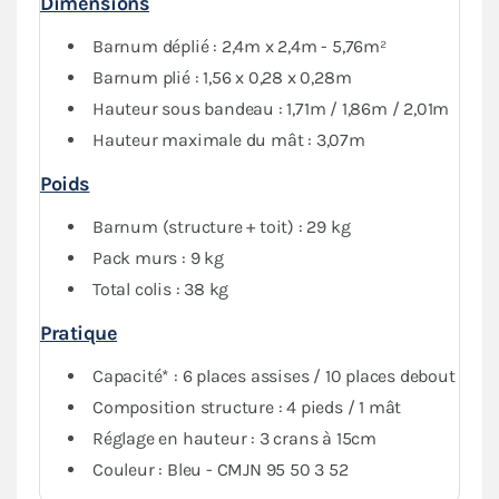
Dimensions
Le
pack Fenêtres
, composé d'un mur plein, de deux
murs avec fenêtre et d'un mur avec porte, vous
Barnum déplié : 2,4m x 2,4m - 5,76m²
garantit une protection optimale contre les
Barnum plié : 1,56 x 0,28 x 0,28m
intempéries. Vous pourrez fermer complètement votre
Hauteur sous bandeau : 1,71m / 1,86m / 2,01m
abri tout en conservant de la visibilité grâce au PVC
Hauteur maximale du mât : 3,07m
transparent.
Poids
Barnum (structure + toit) : 29 kg
Pack murs : 9 kg
Total colis : 38 kg
Pratique
Capacité* : 6 places assises / 10 places debout
Composition structure : 4 pieds / 1 mât
Réglage en hauteur : 3 crans à 15cm
Couleur : Bleu - CMJN 95 50 3 52