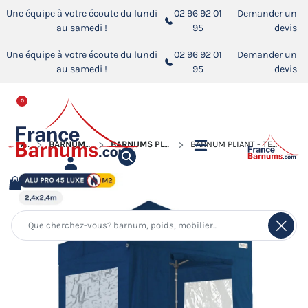
Une équipe à votre écoute du lundi
02 96 92 01
Demander un
au samedi !
95
devis
Une équipe à votre écoute du lundi
02 96 92 01
Demander un
au samedi !
95
devis
0
ACCUEIL
BARNUMS PLIANTS ALUMINIUM PRO 45 LUXE M2
BARNUMS PLIANTS ALUMINIUM PRO 45 LUXE M2 AVEC FENÊTRES
BARNUM PLIANT - TENTE PLIANTE ALU PRO 45 LUXE M2 2,4MX2,4M BLEU + PACK FENÊTRES 380GR/M²