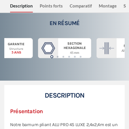
Description
Points forts
Comparatif
Montage
Sé
EN RÉSUMÉ
SECTION
GARANTIE
ST
HEXAGONALE
Structure
Alum
5 ANS
45 mm
DESCRIPTION
Présentation
Notre barnum pliant ALU PRO 45 LUXE 2,4x2,4m est un