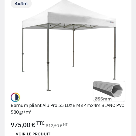
Barnum pliant Alu Pro 55 LUXE M2 4mx4m BLANC PVC
580gr/m²
TTC
975,00 €
HT
812,50 €
VOIR LE PRODUIT