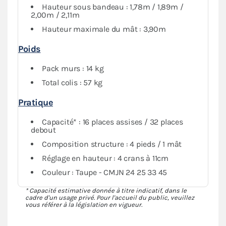
Hauteur sous bandeau : 1,78m / 1,89m /
conservant de la visibilité grâce au PVC transparent.
2,00m / 2,11m
Hauteur maximale du mât : 3,90m
Poids
Pack murs : 14 kg
Total colis : 57 kg
Pratique
Capacité* : 16 places assises / 32 places
debout
Composition structure : 4 pieds / 1 mât
Réglage en hauteur : 4 crans à 11cm
Couleur : Taupe - CMJN 24 25 33 45
* Capacité estimative donnée à titre indicatif, dans le
cadre d'un usage privé. Pour l'accueil du public, veuillez
vous référer à la législation en vigueur.