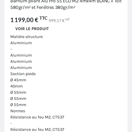
Barnum pliant Alu Pro 55 ECO M2 4mx4m BLANC + Toit
580gr/m² et Fenêtres 380gr/m²
TTC
1 199,00 €
HT
999,17 €
VOIR LE PRODUIT
Matière structure
Aluminium
-
Aluminium
Aluminium
Aluminium
Section pieds
Ø 45mm
40mm
Ø 55mm
Ø 55mm
Ø 55mm
Normes
Résistance au feu M2, CTS37
-
Résistance au feu M2, CTS37