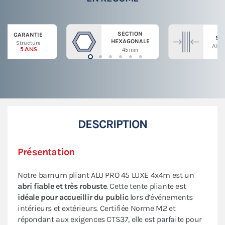
SECTION
GARANTIE
ST
HEXAGONALE
Structure
Alum
5 ANS
45 mm
DESCRIPTION
Présentation
Notre barnum pliant ALU PRO 45 LUXE 4x4m est un
abri fiable et très robuste
. Cette tente pliante est
idéale pour accueillir du public
lors d’événements
intérieurs et extérieurs. Certifiée Norme M2 et
répondant aux exigences CTS37, elle est parfaite pour