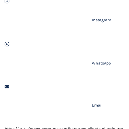
Instagram
WhatsApp
Email
https://www.france-barnums.com/barnums-pliants-aluminium-