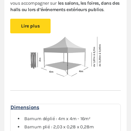
vous accompagner sur
les salons, les foires, dans des
halls ou lors d’événements extérieurs publics
.
Cet abri pliant est
compact
, vous pourrez le glisser
Lire plus
facilement dans votre véhicule. Le
pliage en ciseaux
et
sans outil
vous offre un véritable confort de
montage
.
Installez-vous rapidement où vous le souhaitez et
protégez-vous des aléas de la météo.
Le toit et les murs de ce
barnum 4x4m
sont en
polyester avec enduction PVC de 380 g/m². Le toit est
renforcé aux angles et sur les coutures, et la bâche
déperlante est
100% étanche
.
L'armature hexagonale en aluminium assure solidité
et durabilité pour une
utilisation régulière
.
Dimensions
Le
pack Fenêtres
, composé de deux murs avec fenêtre,
un mur plein et un mur avec porte, vous garantit une
Barnum déplié : 4m x 4m - 16m²
protection optimale contre les intempéries. Vous
Barnum plié : 2,03 x 0,28 x 0,28m
pourrez fermer complètement votre abri tout en