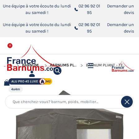
Une équipe à votre écoute du lundi
02 96 92 01
Demander un
au samedi !
95
devis
Une équipe à votre écoute du lundi
02 96 92 01
Demander un
au samedi !
95
devis
0
ACCUEIL
BARNUMS PLIANTS ALUMINIUM PRO 45 LUXE M2
BARNUMS PLIANTS ALUMINIUM PRO 45 LUXE M2 AVEC FENÊTRES
BARNUM PLIANT - TENTE PLIANTE ALU PRO 45 LUXE M2 4MX4M TAUPE + PACK FENÊTRES 380GR/M²