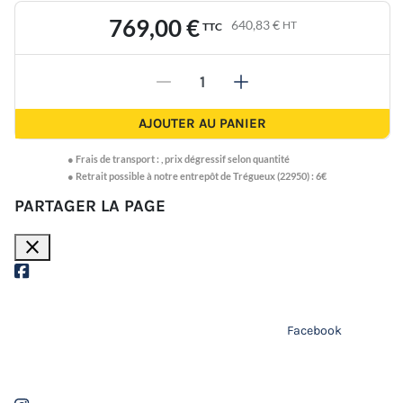
769,00 €
640,83 €
HT
TTC
-
+
AJOUTER AU PANIER
●
Frais de transport :
,
prix dégressif selon quantité
● Retrait possible à notre entrepôt de Trégueux (22950) : 6€
PARTAGER LA PAGE
close
Facebook