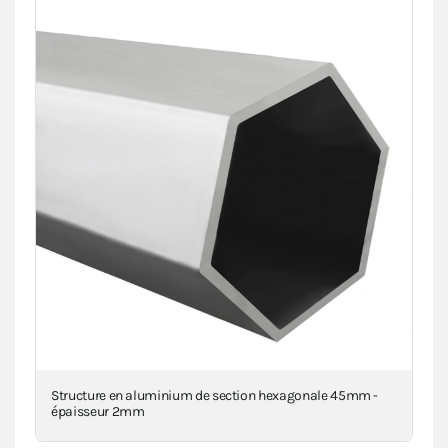
a
Structure en aluminium de section hexagonale 45mm -
Piè
épaisseur 2mm
inj