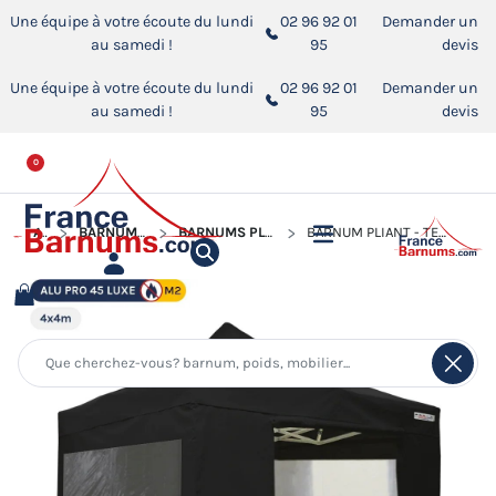
Une équipe à votre écoute du lundi
02 96 92 01
Demander un
au samedi !
95
devis
Une équipe à votre écoute du lundi
02 96 92 01
Demander un
au samedi !
95
devis
0
ACCUEIL
BARNUMS PLIANTS ALUMINIUM PRO 45 LUXE M2
BARNUMS PLIANTS ALUMINIUM PRO 45 LUXE M2 AVEC FENÊTRES
BARNUM PLIANT - TENTE PLIANTE ALU PRO 45 LUXE M2 4MX4M NOIR + PACK FENÊTRES 380GR/M²