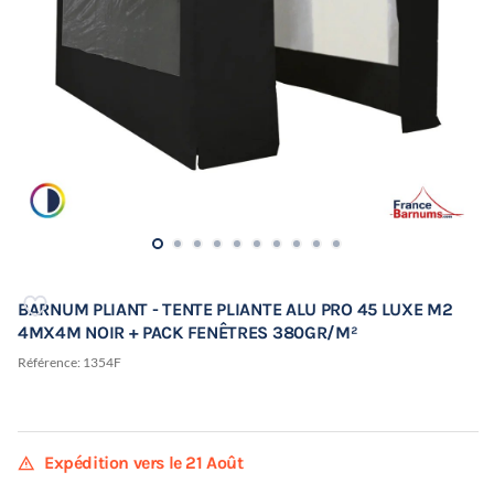
BARNUM PLIANT - TENTE PLIANTE ALU PRO 45 LUXE M2
4MX4M NOIR + PACK FENÊTRES 380GR/M²
Référence:
1354F
warning
Expédition vers le 21 Août