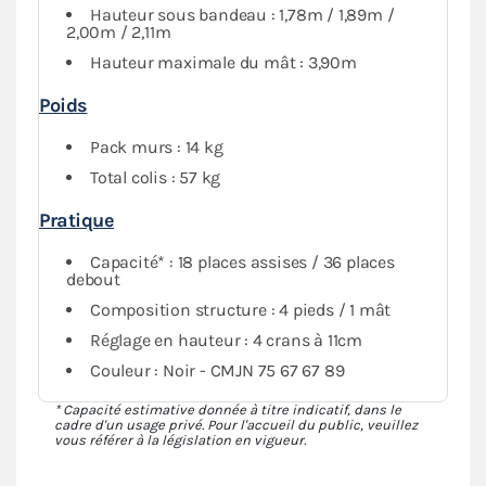
Hauteur sous bandeau : 1,78m / 1,89m /
conservant de la visibilité grâce au PVC transparent.
2,00m / 2,11m
Hauteur maximale du mât : 3,90m
Poids
Pack murs : 14 kg
Total colis : 57 kg
Pratique
Capacité* : 18 places assises / 36 places
debout
Composition structure : 4 pieds / 1 mât
Réglage en hauteur : 4 crans à 11cm
Couleur : Noir - CMJN 75 67 67 89
* Capacité estimative donnée à titre indicatif, dans le
cadre d'un usage privé. Pour l'accueil du public, veuillez
vous référer à la législation en vigueur.