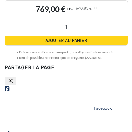
769,00 €
640,83 €
HT
TTC
-
+
AJOUTER AU PANIER
●
Précommande -
Frais de transport :
,
prix dégressif selon quantité
● Retrait possible à notre entrepôt de Trégueux (22950) : 6€
PARTAGER LA PAGE
close
Facebook