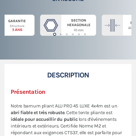
SECTION
GARANTIE
ST
HEXAGONALE
Structure
Alum
5 ANS
45 mm
DESCRIPTION
Présentation
Notre barnum pliant ALU PRO 45 LUXE 4x4m est un
abri fiable et très robuste
. Cette tente pliante est
idéale pour accueillir du public
lors d’événements
intérieurs et extérieurs. Certifiée Norme M2 et
répondant aux exigences CTS37, elle est parfaite pour