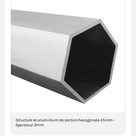
a
Structure en aluminium de section hexagonale 45mm -
Piè
épaisseur 2mm
inj