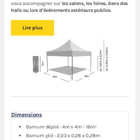
vous accompagner sur
les salons, les foires, dans des
halls ou lors d’événements extérieurs publics
.
Cet abri pliant est
compact
, vous pourrez le glisser
Lire plus
facilement dans votre véhicule. Le
pliage en ciseaux
et
sans outil
vous offre un véritable confort de
montage
.
Installez-vous rapidement où vous le souhaitez et
protégez-vous des aléas de la météo.
Le toit et les murs de ce
barnum 4x4m
sont en
polyester avec enduction PVC de 380 g/m². Le toit est
renforcé aux angles et sur les coutures, et la bâche
déperlante est
100% étanche
.
L'armature hexagonale en aluminium assure solidité
et durabilité pour une
utilisation régulière
.
Dimensions
Le
pack Fenêtres
, composé de deux murs avec fenêtre,
un mur plein et un mur avec porte, vous garantit une
Barnum déplié : 4m x 4m - 16m²
protection optimale contre les intempéries. Vous
Barnum plié : 2,03 x 0,28 x 0,28m
pourrez fermer complètement votre abri tout en