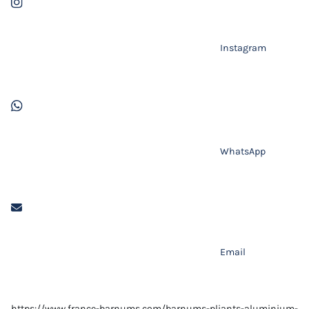
Instagram
WhatsApp
Email
https://www.france-barnums.com/barnums-pliants-aluminium-