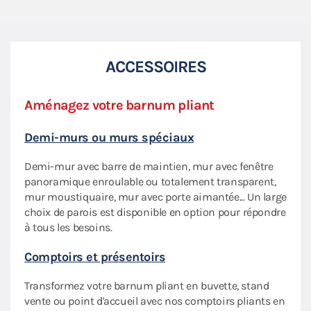
ACCESSOIRES
Aménagez votre barnum pliant
Priv
Demi-murs ou murs spéciaux
Écla
Demi-mur avec barre de maintien, mur avec fenêtre
Nos 
aptée
panoramique enroulable ou totalement transparent,
flexi
mur moustiquaire, mur avec porte aimantée... Un large
lumi
choix de parois est disponible en option pour répondre
Sac 
à tous les besoins.
des
Prati
Comptoirs et présentoirs
roule
Transformez votre barnum pliant en buvette, stand
votre
vente ou point d'accueil avec nos comptoirs pliants en