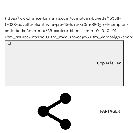
https://www.france-barnums.com/comptoirs-buvette/15938-
19028-buvette-pliante-alu-pro-45-luxe-3x3m-380gm-1-comptoir-
en-bois-de-3m.html#/38-couleur-blanc_cmjn_0_0_0_0?
utm_source=interne&utm_medium=copy&utm_campaign=share
Copier le lien
PARTAGER