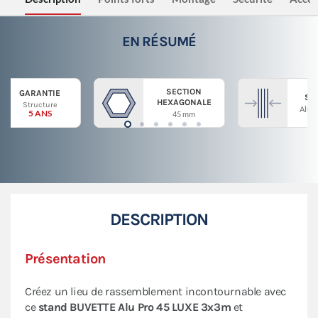
EN RÉSUMÉ
SECTION
GARANTIE
ST
HEXAGONALE
Structure
Alum
5 ANS
45 mm
DESCRIPTION
Présentation
Créez un lieu de rassemblement incontournable avec
ce
stand BUVETTE Alu Pro 45 LUXE 3x3m
et