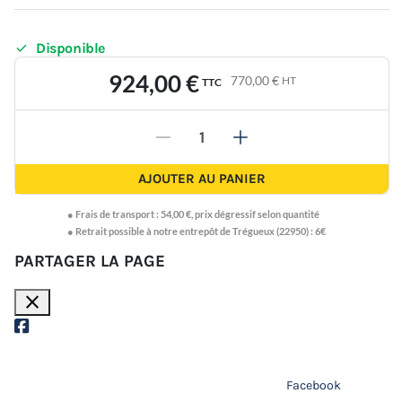

Disponible
924,00 €
770,00 €
HT
TTC
-
+
AJOUTER AU PANIER
●
Frais de transport :
54,00 €
,
prix dégressif selon quantité
● Retrait possible à notre entrepôt de Trégueux (22950) : 6€
PARTAGER LA PAGE
close
Facebook