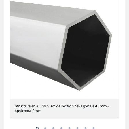
Structure en aluminium de section hexagonale 45mm -
Piè
épaisseur 2mm
inj