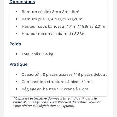
Dimensions
garantissent
une finition esthétique et la durabilité
de votre installation, le tout avec des sacs inclus pour
Barnum déplié : 3m x 3m - 9m²
vous accompagner partout.
Barnum plié : 1,56 x 0,28 x 0,28m
Hauteur sous bandeau : 1,71m / 1,86m / 2,01m
Hauteur maximale du mât : 3,33m
Poids
Total colis : 34 kg
Pratique
Capacité* : 9 places assises / 18 places debout
Composition structure : 4 pieds / 1 mât
Réglage en hauteur : 3 crans à 15cm
* Capacité estimative donnée à titre indicatif, dans le
cadre d'un usage privé. Pour l'accueil du public, veuillez
vous référer à la législation en vigueur.