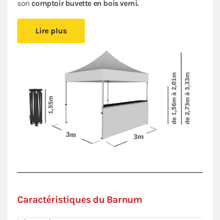
son
comptoir buvette en bois verni.
Choisir ce stand buvette, c'est opter pour un
Lire plus
équipement complet
fait de matériel de qualité,
composé d'
une tente pliante fiable,
pratique et
compacte, d'
un comptoir robuste
et de
sa jupe
assortie.
Notre buvette pliante vous offre un confort
d'utilisation dans l'organisation de vos événements :
installez vous
rapidement
grâce à la facilité de
montage et de transport de tous ses éléments.
Le barnum pliant,
certifié M2
et répondant aux
exigences de l'article
CTS37
, vous permet d'accueillir
du public lors de foires, de salons ou de réceptions.
Sa bâche
en polyester 380g/m² avec enduction PVC
est imperméable et traitée anti-UV.
Caractéristiques du Barnum
Sa structure en aluminium Ø45mm et son comptoir
en bois verni (avec les connecteurs pour le fixer) vous