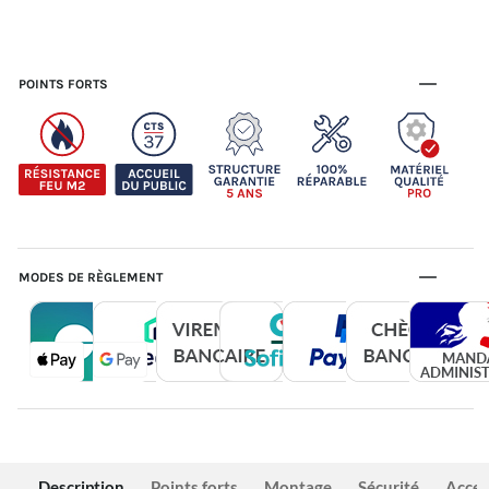
POINTS FORTS
MODES DE RÈGLEMENT
Description
Points forts
Montage
Sécurité
Acces