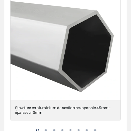
Structure en aluminium de section hexagonale 45mm -
Piè
épaisseur 2mm
inj