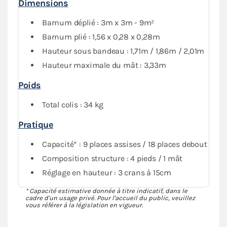
Dimensions
garantissent
une finition esthétique et la durabilité
de votre installation, le tout avec des sacs inclus pour
Barnum déplié : 3m x 3m - 9m²
vous accompagner partout.
Barnum plié : 1,56 x 0,28 x 0,28m
Hauteur sous bandeau : 1,71m / 1,86m / 2,01m
Hauteur maximale du mât : 3,33m
Poids
Total colis : 34 kg
Pratique
Capacité* : 9 places assises / 18 places debout
Composition structure : 4 pieds / 1 mât
Réglage en hauteur : 3 crans à 15cm
* Capacité estimative donnée à titre indicatif, dans le
cadre d'un usage privé. Pour l'accueil du public, veuillez
vous référer à la législation en vigueur.