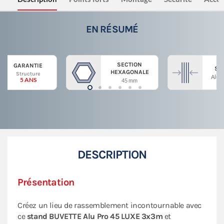
EN RÉSUMÉ
SECTION
GARANTIE
ST
HEXAGONALE
Structure
Alum
5 ANS
45 mm
DESCRIPTION
Présentation
Créez un lieu de rassemblement incontournable avec
ce
stand BUVETTE Alu Pro 45 LUXE 3x3m
et