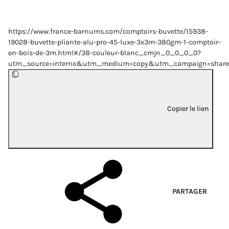
https://www.france-barnums.com/comptoirs-buvette/15938-
19028-buvette-pliante-alu-pro-45-luxe-3x3m-380gm-1-comptoir-
en-bois-de-3m.html#/38-couleur-blanc_cmjn_0_0_0_0?
utm_source=interne&utm_medium=copy&utm_campaign=share
Copier le lien
PARTAGER