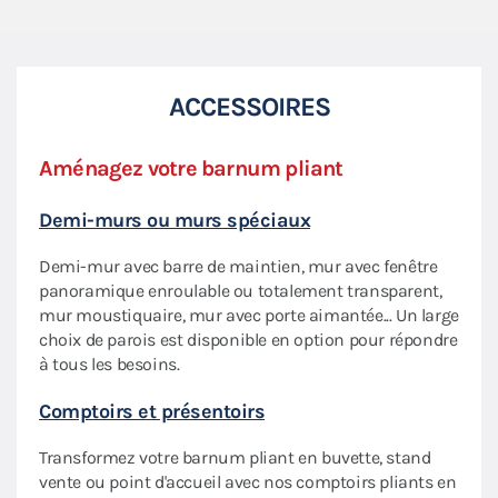
ACCESSOIRES
Aménagez votre barnum pliant
Priv
Demi-murs ou murs spéciaux
Écla
Demi-mur avec barre de maintien, mur avec fenêtre
Nos 
aptée
panoramique enroulable ou totalement transparent,
flexi
mur moustiquaire, mur avec porte aimantée... Un large
lumi
choix de parois est disponible en option pour répondre
Sac 
à tous les besoins.
des
Prati
Comptoirs et présentoirs
roule
Transformez votre barnum pliant en buvette, stand
votre
vente ou point d'accueil avec nos comptoirs pliants en