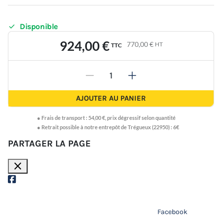

Disponible
924,00 €
770,00 €
HT
TTC
-
+
AJOUTER AU PANIER
●
Frais de transport :
54,00 €
,
prix dégressif selon quantité
● Retrait possible à notre entrepôt de Trégueux (22950) : 6€
PARTAGER LA PAGE
close
Facebook