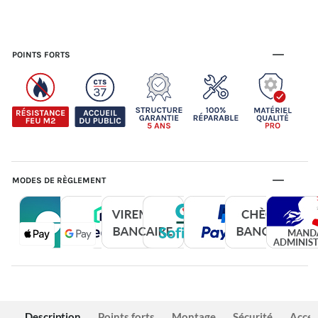
POINTS FORTS
MODES DE RÈGLEMENT
Description
Points forts
Montage
Sécurité
Acces