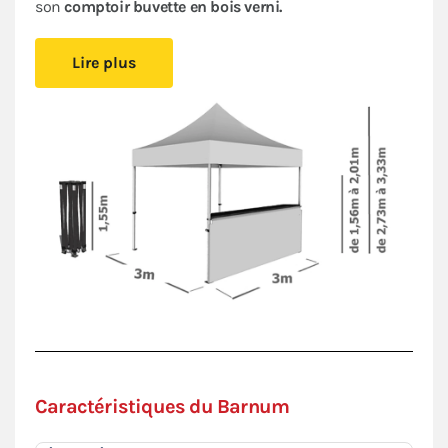
son
comptoir buvette en bois verni.
Choisir ce stand buvette, c'est opter pour un
Lire plus
équipement complet
fait de matériel de qualité,
composé d'
une tente pliante fiable,
pratique et
compacte, d'
un comptoir robuste
et de
sa jupe
assortie.
Notre buvette pliante vous offre un confort
d'utilisation dans l'organisation de vos événements :
installez vous
rapidement
grâce à la facilité de
montage et de transport de tous ses éléments.
Le barnum pliant,
certifié M2
et répondant aux
exigences de l'article
CTS37
, vous permet d'accueillir
du public lors de foires, de salons ou de réceptions.
Sa bâche
en polyester 380g/m² avec enduction PVC
est imperméable et traitée anti-UV.
Caractéristiques du Barnum
Sa structure en aluminium Ø45mm et son comptoir
en bois verni (avec les connecteurs pour le fixer) vous