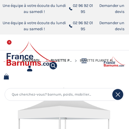
Une équipe à votre écoute du lundi
02 96 92 01
Demander un
au samedi !
95
devis
Une équipe à votre écoute du lundi
02 96 92 01
Demander un
au samedi !
95
devis
0
ACCUEIL
ACCESSOIRES POUR BARNUMS PLIANTS
BUVETTE PLIANTE - STANDS COMPTOIRS
BUVETTE PLIANTE ALU PRO 45 LUXE 3X3M - 380G/M² + 1 COMPTOIR EN BOIS 3M