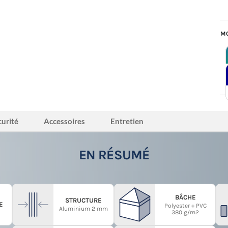
MO
curité
Accessoires
Entretien
EN RÉSUMÉ
BÂCHE
STRUCTURE
E
Polyester + PVC
Aluminium 2 mm
380 g/m2