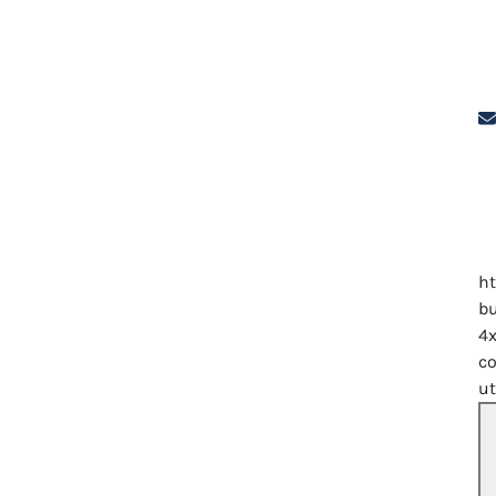
h
bu
4
c
u