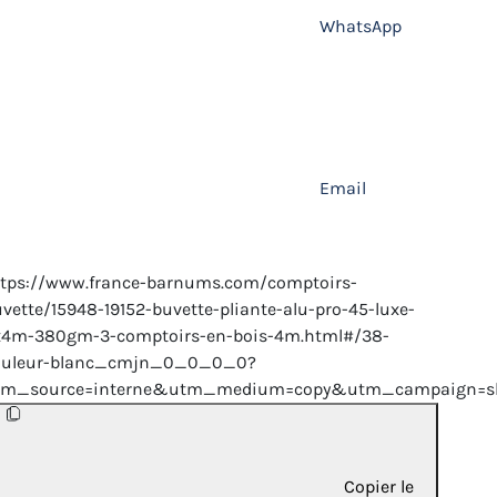
WhatsApp
Email
ttps://www.france-barnums.com/comptoirs-
vette/15948-19152-buvette-pliante-alu-pro-45-luxe-
x4m-380gm-3-comptoirs-en-bois-4m.html#/38-
ouleur-blanc_cmjn_0_0_0_0?
tm_source=interne&utm_medium=copy&utm_campaign=sh
Copier le