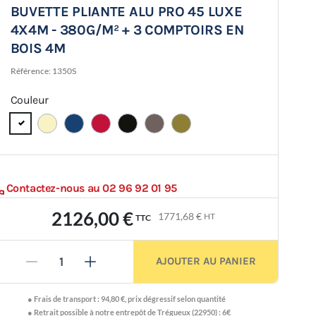
BUVETTE PLIANTE ALU PRO 45 LUXE
4X4M - 380G/M² + 3 COMPTOIRS EN
BOIS 4M
Référence:
1350S
Couleur
Contactez-nous au 02 96 92 01 95
2126,00 €
1771,68 €
HT
TTC
AJOUTER AU PANIER
-
+
●
Frais de transport :
94,80 €
,
prix dégressif selon quantité
● Retrait possible à notre entrepôt de Trégueux (22950) : 6€