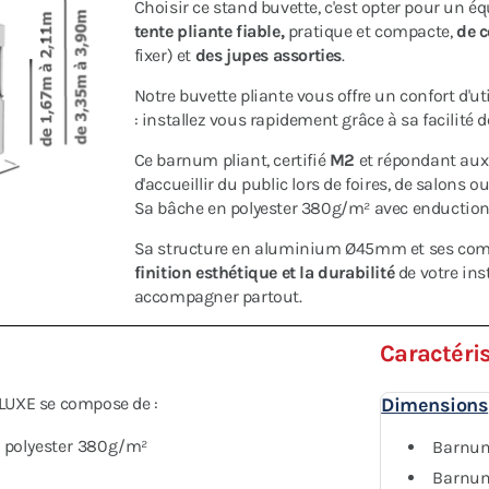
Choisir ce stand buvette, c'est opter pour un
tente pliante fiable,
pratique et compacte,
de c
fixer) et
des jupes assorties
.
Notre buvette pliante vous offre un confort d'u
: installez vous rapidement grâce à sa facilité 
Ce barnum pliant, certifié
M2
et répondant aux 
d'accueillir du public lors de foires, de salons o
Sa bâche en polyester 380g/m² avec enduction
Sa structure en aluminium Ø45mm et ses comp
finition esthétique et la durabilité
de votre ins
accompagner partout.
Caractéri
LUXE se compose de :
Dimensions
he polyester 380g/m²
Barnum
Barnum 