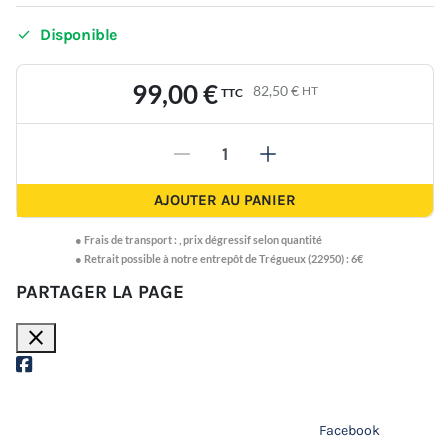

Disponible
99,00 €
82,50 €
HT
TTC
-
+
AJOUTER AU PANIER
●
Frais de transport :
,
prix dégressif selon quantité
● Retrait possible à notre entrepôt de Trégueux (22950) : 6€
PARTAGER LA PAGE
close
Facebook