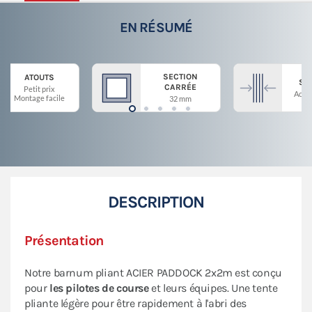
EN RÉSUMÉ
SECTION
ATOUTS
ST
CARRÉE
Petit prix
Acier
Montage facile
32 mm
DESCRIPTION
Présentation
Notre barnum pliant ACIER PADDOCK 2x2m est conçu
pour
les pilotes de course
et leurs équipes. Une tente
pliante légère pour être rapidement à l'abri des