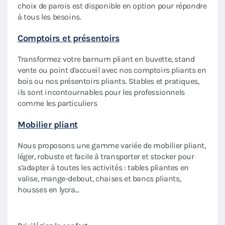
choix de parois est disponible en option pour répondre
Sac 
à tous les besoins.
des
Prati
Comptoirs et présentoirs
roule
Transformez votre barnum pliant en buvette, stand
votre
vente ou point d'accueil avec nos comptoirs pliants en
Roul
bois ou nos présentoirs pliants. Stables et pratiques,
ils sont incontournables pour les professionnels
Les r
ures
comme les particuliers
barnu
plian
Mobilier pliant
Dall
Nous proposons une gamme variée de mobilier pliant,
léger, robuste et facile à transporter et stocker pour
Notre
iant
s'adapter à toutes les activités : tables pliantes en
insta
oleil
valise, mange-debout, chaises et bancs pliants,
et s
e.
housses en lycra...
Amén