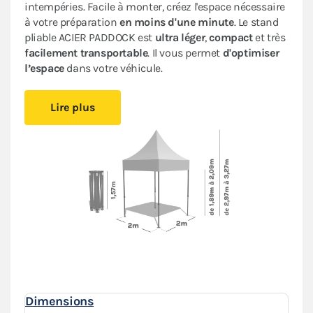
intempéries. Facile à monter, créez l'espace nécessaire
à votre préparation
en moins d'une minute
. Le stand
pliable ACIER PADDOCK est
ultra léger
,
compact
et très
facilement transportable
. Il vous permet
d'optimiser
l’espace
dans votre véhicule.
Restez au sec, quel que soit le temps grâce à
sa bâche
Lire plus
100 % étanche
en Oxford enduction PVC. Dotée d’une
armature en acier, elle est protégée par une
peinture
antirouille
pour une meilleure tenue dans le temps.
Ce barnum pliant bénéficie d’un
excellent rapport
qualité/prix
. Il vous suivra dans toutes vos
compétitions : auto, moto, kart, enduro, motocross…
Les stands racing paddock
s'assemblent, se modulent
et s'adaptent à tous vos besoins
.
Il est précisé que cette tente pliante n’est pas destinée
à un usage professionnel.
Dimensions