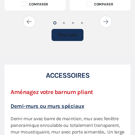
COMPARER
COMPARER
Tout voir
ACCESSOIRES
Aménagez votre barnum pliant
Priv
Demi-murs ou murs spéciaux
Écla
Demi-mur avec barre de maintien, mur avec fenêtre
Nos 
aptée
panoramique enroulable ou totalement transparent,
flexi
mur moustiquaire, mur avec porte aimantée... Un large
lumi