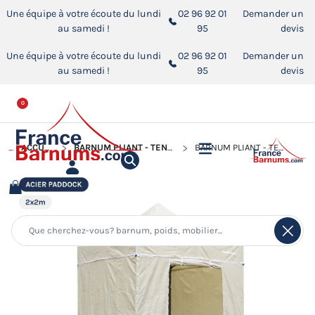
Une équipe à votre écoute du lundi
02 96 92 01
Demander un
au samedi !
95
devis
Une équipe à votre écoute du lundi
02 96 92 01
Demander un
au samedi !
95
devis
0
ACCUEIL
BARNUM PLIANT - TENTE ACIER PADDOCK
BARNUM PLIANT - TENTE ACIER PADDOCK 2MX2M BEIGE AVEC PORTE - PACK 4 CLOISONS