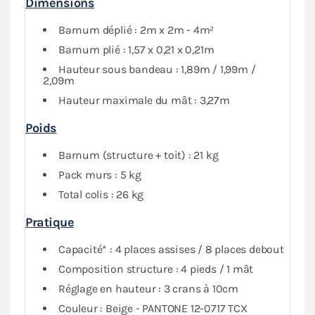
Dimensions
Il est précisé que cette tente pliante n’est pas destinée
Barnum déplié : 2m x 2m - 4m²
à un usage professionnel.
Barnum plié : 1,57 x 0,21 x 0,21m
Hauteur sous bandeau : 1,89m / 1,99m /
2,09m
Hauteur maximale du mât : 3,27m
Poids
Barnum (structure + toit) : 21 kg
Pack murs : 5 kg
Total colis : 26 kg
Pratique
Capacité* : 4 places assises / 8 places debout
Composition structure : 4 pieds / 1 mât
Réglage en hauteur : 3 crans à 10cm
Couleur : Beige - PANTONE 12-0717 TCX