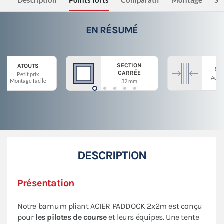
Description
Points forts
Comparatif
Montage
Sé
EN RÉSUMÉ
SECTION
ATOUTS
ST
CARRÉE
Petit prix
Acier
Montage facile
32 mm
DESCRIPTION
Présentation
Notre barnum pliant ACIER PADDOCK 2x2m est conçu
pour
les pilotes de course
et leurs équipes. Une tente