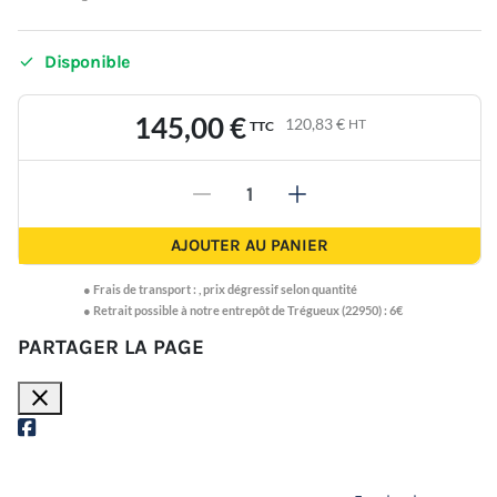

Disponible
145,00 €
120,83 €
HT
TTC
-
+
AJOUTER AU PANIER
●
Frais de transport :
,
prix dégressif selon quantité
● Retrait possible à notre entrepôt de Trégueux (22950) : 6€
PARTAGER LA PAGE
close