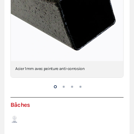
Acier 1mm avec peinture anti-corrosion
Con
Bâches