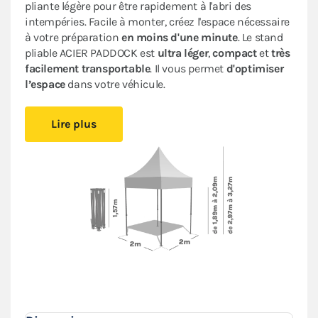
pliante légère pour être rapidement à l'abri des
intempéries. Facile à monter, créez l'espace nécessaire
à votre préparation
en moins d'une minute
. Le stand
pliable ACIER PADDOCK est
ultra léger
,
compact
et
très
facilement transportable
. Il vous permet
d'optimiser
l’espace
dans votre véhicule.
Restez au sec, quel que soit le temps grâce à
sa bâche
Lire plus
100 % étanche
en Oxford enduction PVC. Dotée d’une
armature en acier, elle est protégée par une
peinture
antirouille
pour une meilleure tenue dans le temps.
Ce barnum pliant bénéficie d’un
excellent rapport
qualité/prix.
Il vous suivra dans toutes vos
compétitions : auto, moto, kart, enduro, motocross…
Les stands racing paddock
s'assemblent, se modulent
et s'adaptent à tous vos besoins
.
Le pack murs complet, composé de trois murs pleins
et d'un mur porte, vous garantit une
protection
optimale
contre les intempéries.