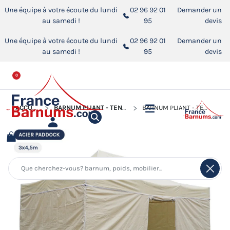
Une équipe à votre écoute du lundi
02 96 92 01
Demander un
au samedi !
95
devis
Une équipe à votre écoute du lundi
02 96 92 01
Demander un
au samedi !
95
devis
0
ACCUEIL
BARNUM PLIANT - TENTE ACIER PADDOCK
BARNUM PLIANT - TENTE ACIER PADDOCK 3MX4,5M BEIGE AVEC PORTE - PACK 4 CLOISONS