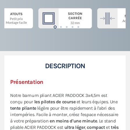
SECTION
ATOUTS
ST
CARRÉE
Petit prix
Acier
Montage facile
32 mm
DESCRIPTION
Présentation
Notre barnum pliant ACIER PADDOCK 3x4,5m est
conçu pour
les pilotes de course
et leurs équipes. Une
tente pliante
légère pour être rapidement à l'abri des
intempéries. Facile à monter, créez l'espace nécessaire
à votre préparation
en moins d'une minute
. Le stand
pliable ACIER PADDOCK est
ultra léger
,
compact
et
très