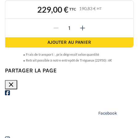
229,00 €
190,83 €
HT
TTC
-
+
AJOUTER AU PANIER
●
Frais de transport :
,
prix dégressif selon quantité
● Retrait possible à notre entrepôt de Trégueux (22950) : 6€
PARTAGER LA PAGE
close
Facebook