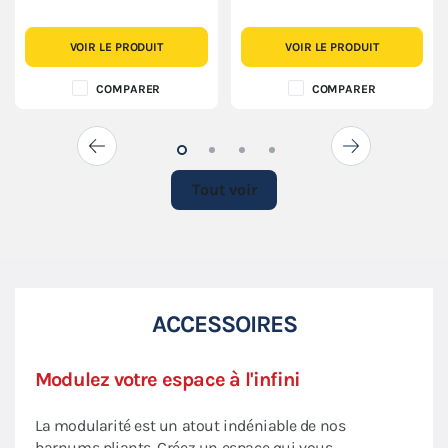
VOIR LE PRODUIT
VOIR LE PRODUIT
COMPARER
COMPARER
Tout voir
ACCESSOIRES
Modulez votre espace à l'infini
Amé
Dem
La modularité est un atout indéniable de nos
barnums pliants. Créez un espace qui vous