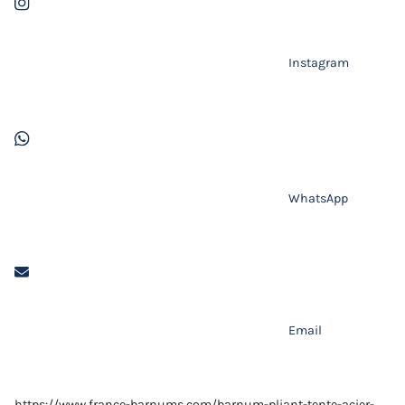
Instagram
WhatsApp
Email
https://www.france-barnums.com/barnum-pliant-tente-acier-