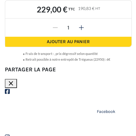
229,00 €
190,83 €
HT
TTC
-
+
AJOUTER AU PANIER
●
Frais de transport :
,
prix dégressif selon quantité
● Retrait possible à notre entrepôt de Trégueux (22950) : 6€
PARTAGER LA PAGE
close
Facebook