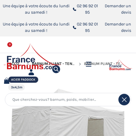
Une équipe à votre écoute du lundi
02 96 92 01
Demander un
au samedi !
95
devis
Une équipe à votre écoute du lundi
02 96 92 01
Demander un
au samedi !
95
devis
0
ACCUEIL
BARNUM PLIANT - TENTE ACIER PADDOCK
BARNUM PLIANT - TENTE ACIER PADDOCK 3MX4,5M BLANC AVEC PORTE - PACK 4 CLOISONS