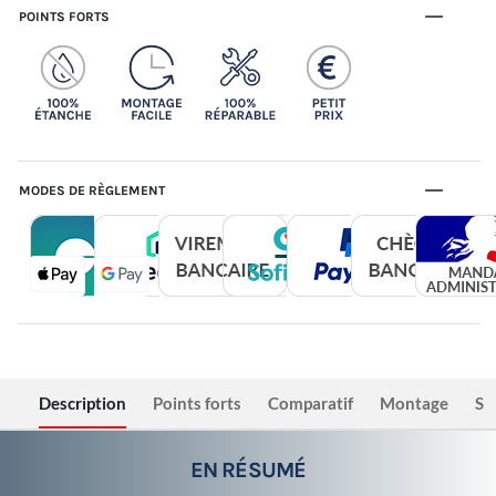
POINTS FORTS
MODES DE RÈGLEMENT
Description
Points forts
Comparatif
Montage
Sé
EN RÉSUMÉ