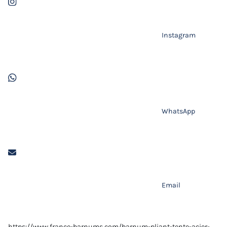
Instagram
WhatsApp
Email
https://www.france-barnums.com/barnum-pliant-tente-acier-