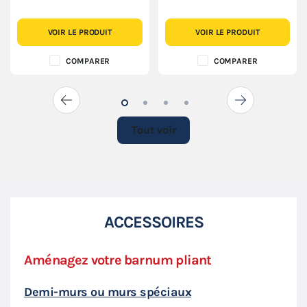
VOIR LE PRODUIT
VOIR LE PRODUIT
COMPARER
COMPARER
Tout voir
ACCESSOIRES
Aménagez votre barnum pliant
Priv
Demi-murs ou murs spéciaux
Écla