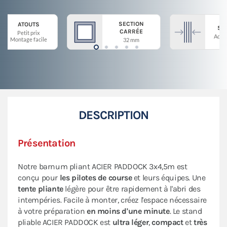
SECTION
ATOUTS
ST
CARRÉE
Petit prix
Acier
Montage facile
32 mm
DESCRIPTION
Présentation
Notre barnum pliant ACIER PADDOCK 3x4,5m est
conçu pour
les pilotes de course
et leurs équipes. Une
tente pliante
légère pour être rapidement à l'abri des
intempéries. Facile à monter, créez l'espace nécessaire
à votre préparation
en moins d'une minute
. Le stand
pliable ACIER PADDOCK est
ultra léger
,
compact
et
très