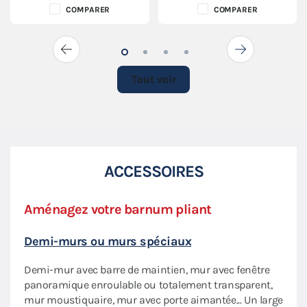
COMPARER
COMPARER
Tout voir
ACCESSOIRES
Aménagez votre barnum pliant
Priv
Demi-murs ou murs spéciaux
Écla
Demi-mur avec barre de maintien, mur avec fenêtre
Nos 
aptée
panoramique enroulable ou totalement transparent,
flexi
mur moustiquaire, mur avec porte aimantée... Un large
lumi