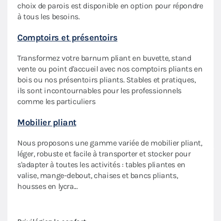
choix de parois est disponible en option pour répondre
Sac 
à tous les besoins.
des
Prati
Comptoirs et présentoirs
roule
Transformez votre barnum pliant en buvette, stand
votre
vente ou point d'accueil avec nos comptoirs pliants en
Roul
bois ou nos présentoirs pliants. Stables et pratiques,
ils sont incontournables pour les professionnels
Les r
ures
comme les particuliers
barnu
plian
Mobilier pliant
Dall
Nous proposons une gamme variée de mobilier pliant,
léger, robuste et facile à transporter et stocker pour
Notre
iant
s'adapter à toutes les activités : tables pliantes en
insta
oleil
valise, mange-debout, chaises et bancs pliants,
et s
e.
housses en lycra...
Amén