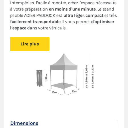
intempéries. Facile à monter, créez l'espace nécessaire
à votre préparation
en moins d'une minute
. Le stand
pliable ACIER PADDOCK est
ultra léger
,
compact
et très
facilement transportable
. Il vous permet
d'optimiser
l’espace
dans votre véhicule.
Restez au sec, quel que soit le temps grâce à
sa bâche
Lire plus
100 % étanche
en Oxford enduction PVC. Dotée d’une
armature en acier, elle est protégée par une
peinture
antirouille
pour une meilleure tenue dans le temps.
Ce barnum pliant bénéficie d’un
excellent rapport
qualité/prix
. Il vous suivra dans toutes vos
compétitions : auto, moto, kart, enduro, motocross…
Les stands racing paddock
s'assemblent, se modulent
et s'adaptent à tous vos besoins
.
Il est précisé que cette tente pliante n’est pas destinée
à un usage professionnel.
Dimensions