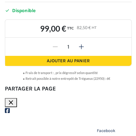

Disponible
99,00 €
82,50 €
HT
TTC
-
+
AJOUTER AU PANIER
●
Frais de transport :
,
prix dégressif selon quantité
● Retrait possible à notre entrepôt de Trégueux (22950) : 6€
PARTAGER LA PAGE
close
Facebook