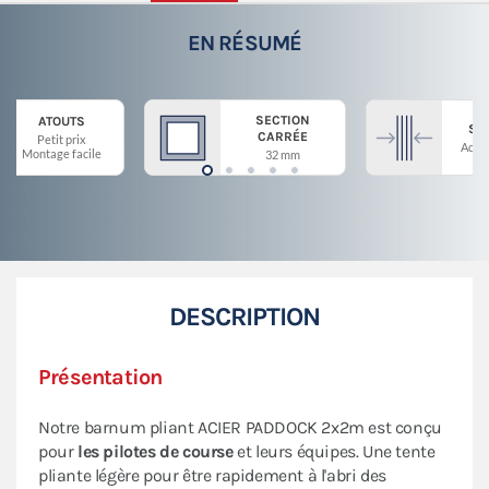
EN RÉSUMÉ
SECTION
ATOUTS
ST
CARRÉE
Petit prix
Acier
Montage facile
32 mm
DESCRIPTION
Présentation
Notre barnum pliant ACIER PADDOCK 2x2m est conçu
pour
les pilotes de course
et leurs équipes. Une tente
pliante légère pour être rapidement à l'abri des