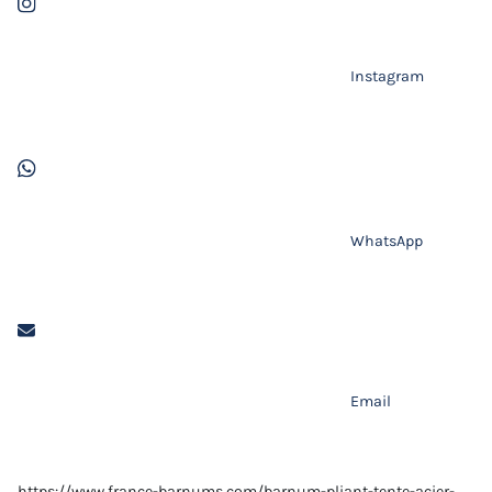
Instagram
WhatsApp
Email
https://www.france-barnums.com/barnum-pliant-tente-acier-