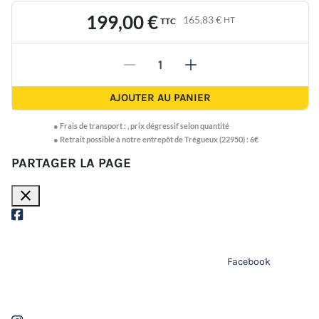
199,00 €
165,83 €
HT
TTC
-
+
AJOUTER AU PANIER
●
Frais de transport :
,
prix dégressif selon quantité
● Retrait possible à notre entrepôt de Trégueux (22950) : 6€
PARTAGER LA PAGE
close
Facebook