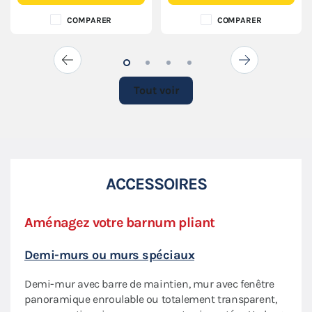
COMPARER
COMPARER
Tout voir
ACCESSOIRES
Aménagez votre barnum pliant
Priv
Demi-murs ou murs spéciaux
Écla
Demi-mur avec barre de maintien, mur avec fenêtre
Nos 
aptée
panoramique enroulable ou totalement transparent,
flexi