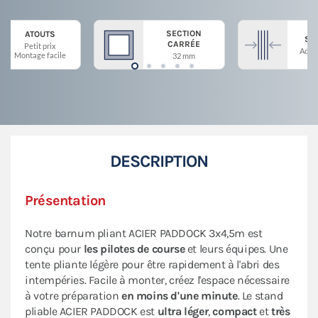
SECTION
ATOUTS
ST
CARRÉE
Petit prix
Acier
Montage facile
32 mm
DESCRIPTION
Présentation
Notre barnum pliant ACIER PADDOCK 3x4,5m est
conçu pour
les pilotes de course
et leurs équipes. Une
tente pliante légère pour être rapidement à l'abri des
intempéries. Facile à monter, créez l'espace nécessaire
à votre préparation
en moins d'une minute
. Le stand
pliable ACIER PADDOCK est
ultra léger
,
compact
et
très