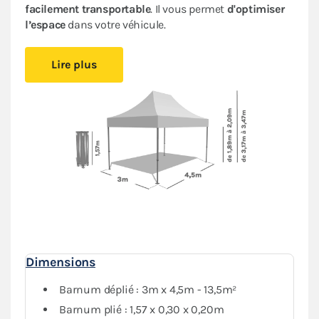
facilement transportable
. Il vous permet
d'optimiser
l’espace
dans votre véhicule.
Restez au sec, quel que soit le temps grâce à
sa bâche
Lire plus
100 % étanche en Oxford enduction PVC
. Dotée d’une
armature en acier, elle est protégée par une
peinture
antirouille
pour une meilleure tenue dans le temps.
Ce barnum pliant bénéficie d’un
excellent rapport
qualité/prix
. Il vous suivra dans toutes vos
compétitions : auto, moto, kart, enduro, motocross…
Les stands racing paddock
s'assemblent, se modulent
et s'adaptent à tous vos besoins
.
Il est précisé que cette tente pliante n’est pas destinée
à un usage professionnel.
Dimensions
Barnum déplié : 3m x 4,5m - 13,5m²
Barnum plié : 1,57 x 0,30 x 0,20m