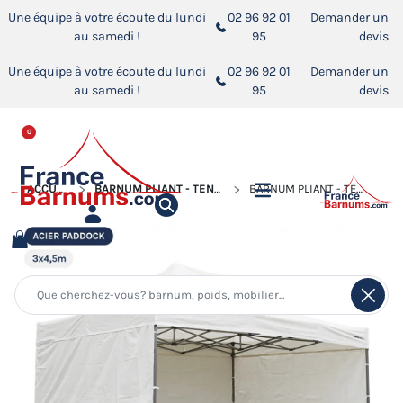
Une équipe à votre écoute du lundi
02 96 92 01
Demander un
au samedi !
95
devis
Une équipe à votre écoute du lundi
02 96 92 01
Demander un
au samedi !
95
devis
0
ACCUEIL
BARNUM PLIANT - TENTE ACIER PADDOCK
BARNUM PLIANT - TENTE ACIER PADDOCK 3MX4,5M BLANC AVEC 3 CLOISONS