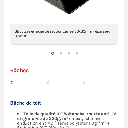
Structure en acier de section carrée 30x30mm - épaisseur
Con
0,8mm
Bâches
Bâche de toit
Toile de qualité 100% étanche, traitée anti UV
et ignifugée de 320g/m²
en polyester avec
enduction en PVC (Trame polyester 110gr/m² +
Enduction PVC 210gr/m²)