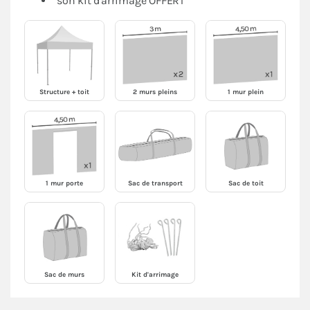
son kit d'arrimage OFFERT
Structure + toit
2 murs pleins
1 mur plein
1 mur porte
Sac de transport
Sac de toit
Sac de murs
Kit d'arrimage