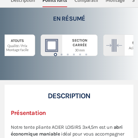
Description
Points forts
Comparatif
Montage
Sé
EN RÉSUMÉ
SECTION
ATOUTS
ST
CARRÉE
Qualité / Prix
Acier 
Montage facile
30 mm
DESCRIPTION
Présentation
Notre tente pliante ACIER LOISIRS 3x4,5m est un
abri
économique maniable
idéal pour vous accompagner