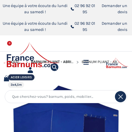
Une équipe à votre écoute du lundi
02 96 92 01
Demander un
au samedi !
95
devis
Une équipe à votre écoute du lundi
02 96 92 01
Demander un
au samedi !
95
devis
0
ACCUEIL
BARNUM PLIANT - ABRI PLIABLE ACIER LOISIRS
BARNUM PLIANT - ABRI PLIABLE ACIER LOISIRS 3MX4,5M BLEU AVEC PACK 4 CÔTÉS