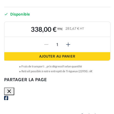

Disponible
338,00 €
281,67 €
HT
TTC
-
+
AJOUTER AU PANIER
●
Frais de transport :
,
prix dégressif selon quantité
● Retrait possible à notre entrepôt de Trégueux (22950) : 6€
PARTAGER LA PAGE
close