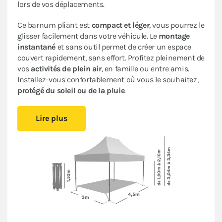
lors de vos déplacements.
Ce barnum pliant est
compact et léger
, vous pourrez le
glisser facilement dans votre véhicule. Le
montage
instantané
et sans outil permet de créer un espace
couvert rapidement, sans effort. Profitez pleinement de
vos
activités de plein air
, en famille ou entre amis.
Installez-vous confortablement où vous le souhaitez,
protégé du soleil ou de la pluie
.
Sa bâche 100% imperméable traitée anti-UV
et son
Lire plus
armature en acier avec peinture anti-corrosion
assurent
fiabilité et durabilité
pour une utilisation
occasionnelle.
Cette tente ACIER LOISIRS bénéficie d’un
excellent
rapport qualité/prix
: c’est un abri pliant de bonne
facture très pratique à un
prix abordable
.
Le
pack de 4 bâches latérales
assorti, composé de 3
murs pleins et d'un mur avec porte, garantit une