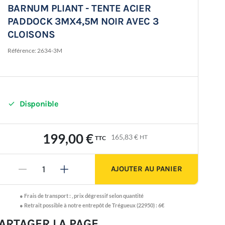
BARNUM PLIANT - TENTE ACIER
PADDOCK 3MX4,5M NOIR AVEC 3
CLOISONS
Référence:
2634-3M

Disponible
199,00 €
165,83 €
HT
TTC
AJOUTER AU PANIER
-
+
●
Frais de transport :
,
prix dégressif selon quantité
● Retrait possible à notre entrepôt de Trégueux (22950) : 6€
ARTAGER LA PAGE