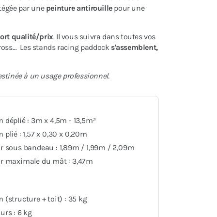
rotégée par une
peinture antirouille
pour une
ort qualité/prix
. Il vous suivra dans toutes vos
cross… Les stands racing paddock
s'assemblent,
destinée à un usage professionnel.
déplié : 3m x 4,5m - 13,5m²
plié : 1,57 x 0,30 x 0,20m
r sous bandeau : 1,89m / 1,99m / 2,09m
r maximale du mât : 3,47m
(structure + toit) : 35 kg
rs : 6 kg