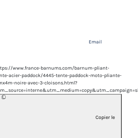
Email
ttps://www.france-barnums.com/barnum-pliant-
nte-acier-paddock/4445-tente-paddock-moto-pliante-
x4m-noire-avec-3-cloisons.html?
tm_source=interne&utm_medium=copy&utm_campaign=sh
Copier le