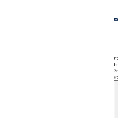
h
te
3m
u