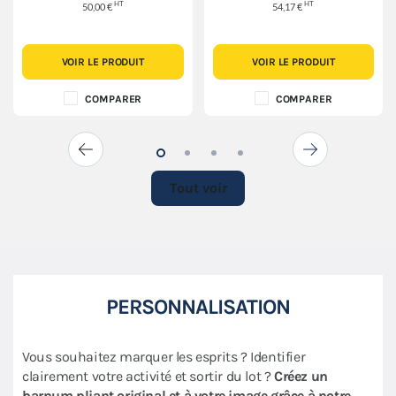
HT
HT
50,00 €
54,17 €
VOIR LE PRODUIT
VOIR LE PRODUIT
COMPARER
COMPARER
Tout voir
PERSONNALISATION
Vous souhaitez marquer les esprits ? Identifier
clairement votre activité et sortir du lot ?
Créez un
barnum pliant original et à votre image grâce à notre