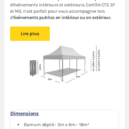
d’événements intérieurs et extérieurs. Certifié CTS 37
et M2, il est parfait pour vous accompagner lors
d
’événements publics en intérieur ou en extérieur.
Cet abri pliant est
facile à mettre en place
, vous
Lire plus
pourrez l’installer simplement.
Le montage sans outil
permet de créer un espace couvert sans effort.
Installez-vous confortablement où vous le souhaitez,
vous serez protégé
du soleil ou de la pluie
.
Sa bâche de toit en Polyester avec enduction PVC de
380gr/m² est renforcée au niveau des angles et des
coutures. Elle est
complètement étanche
. L’armature
hexagonale en acier dotée d’une peinture antirouille
garantit
stabilité et durabilité
pour une utilisation
régulière.
Dimensions
Barnum déplié : 3m x 6m - 18m²