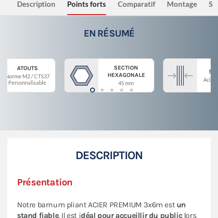
Description
Points forts
Comparatif
Montage
Sé
EN RÉSUMÉ
SECTION
ATOUTS
ST
HEXAGONALE
Norme M2 / CTS37
Acier 
Personnalisable
45 mm
DESCRIPTION
Présentation
Notre barnum pliant ACIER PREMIUM 3x6m est
un
stand fiable
. Il est i
déal pour accueillir du public
lors