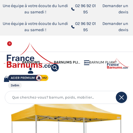
Une équipe à votre écoute du lundi
02 96 92 01
Demander un
au samedi !
95
devis
Une équipe à votre écoute du lundi
02 96 92 01
Demander un
au samedi !
95
devis
0
ACCUEIL
BARNUMS PLIANTS - STANDS ACIER PREMIUM M2
BARNUMS PLIANTS - STANDS ACIER PREMIUM M2 3X6M
BARNUM PLIANT - STAND ACIER PREMIUM 3X6M JAUNE 380GR/M²