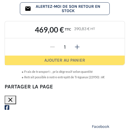
ALERTEZ-MOI DE SON RETOUR EN
STOCK
469,00 €
390,83 €
HT
TTC
-
+
AJOUTER AU PANIER
●
Frais de transport :
,
prix dégressif selon quantité
● Retrait possible à notre entrepôt de Trégueux (22950) : 6€
PARTAGER LA PAGE
close
Facebook