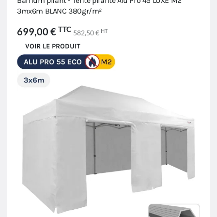
Barnum pliant - Tente pliante Alu Pro 45 LUXE M2
3mx6m BLANC 380gr/m²
TTC
699,00 €
HT
582,50 €
VOIR LE PRODUIT