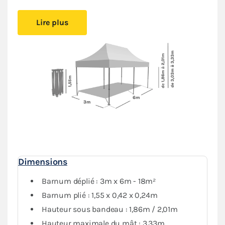
Cet abri pliant est
facile à mettre en place
, vous
Lire plus
pourrez l’installer simplement.
Le montage sans outil
permet de créer un espace couvert sans effort.
Installez-vous confortablement où vous le souhaitez,
vous serez protégé
du soleil ou de la pluie
.
Sa bâche de toit en Polyester avec enduction PVC de
380gr/m² est renforcée au niveau des angles et des
coutures. Elle est
complètement étanche
. L’armature
hexagonale en acier dotée d’une peinture antirouille
garantit
stabilité et durabilité
pour une utilisation
régulière.
Le
pack Fenêtres
(composé de deux murs avec fenêtre,
Dimensions
deux murs pleins et deux murs avec porte) vous
garantit une
protection optimale
contre les
Barnum déplié : 3m x 6m - 18m²
intempéries. Vous pourrez fermer complètement votre
Barnum plié : 1,55 x 0,42 x 0,24m
abri tout en conservant de la visibilité grâce au PVC
Hauteur sous bandeau : 1,86m / 2,01m
transparent.
Hauteur maximale du mât : 3,33m