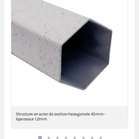
a
Structure en acier de section hexagonale 45mm -
Piè
épaisseur 1,2mm
den