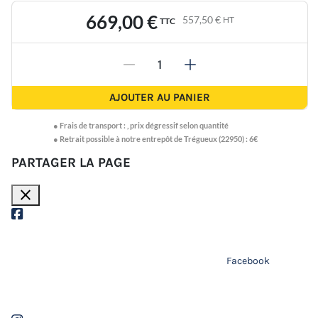
669,00 €
557,50 €
HT
TTC
-
+
AJOUTER AU PANIER
●
Frais de transport :
,
prix dégressif selon quantité
● Retrait possible à notre entrepôt de Trégueux (22950) : 6€
PARTAGER LA PAGE
close
Facebook