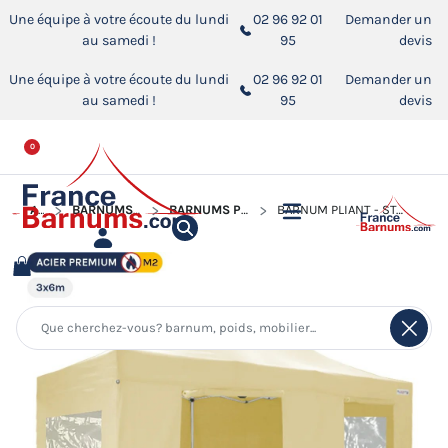
Une équipe à votre écoute du lundi
02 96 92 01
Demander un
au samedi !
95
devis
Une équipe à votre écoute du lundi
02 96 92 01
Demander un
au samedi !
95
devis
0
ACCUEIL
BARNUMS PLIANTS - STANDS ACIER PREMIUM M2
BARNUMS PLIANTS - STANDS ACIER PREMIUM M2 3X6M
BARNUM PLIANT - STAND ACIER PREMIUM M2 3X6M BEIGE + PACK FENÊTRES 380GR/M²