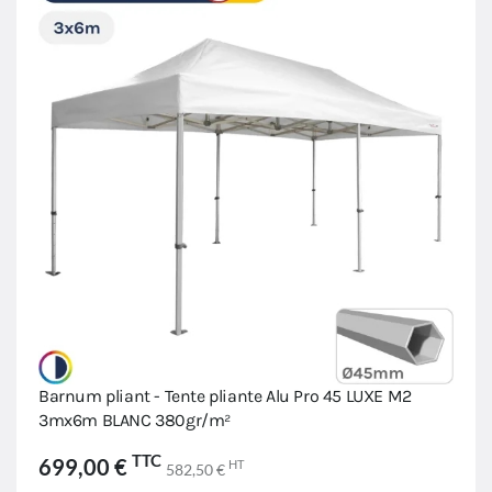
Barnum pliant - Tente pliante Alu Pro 45 LUXE M2
3mx6m BLANC 380gr/m²
TTC
699,00 €
HT
582,50 €