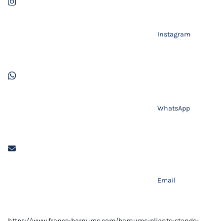
Instagram
WhatsApp
Email
https://www.france-barnums.com/barnums-pliants-stands-