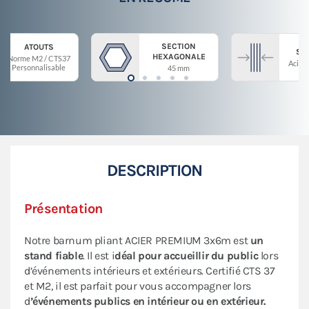
SECTION
ATOUTS
ST
HEXAGONALE
Norme M2 / CTS37
Acier 
Personnalisable
45 mm
DESCRIPTION
Présentation
Notre barnum pliant ACIER PREMIUM 3x6m est
un
stand fiable
. Il est i
déal pour accueillir du public
lors
d’événements intérieurs et extérieurs. Certifié CTS 37
et M2, il est parfait pour vous accompagner lors
d
’événements publics en intérieur ou en extérieur.