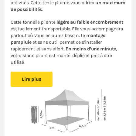
activités. Cette tente pliante vous offrira
un maximum
de possibilités
.
Cette tonnelle pliante
légère au faible encombrement
est facilement transportable. Elle vous accompagnera
partout où vous en aurez besoin. Le
montage
parapluie
et sans outil permet de s’installer
rapidement et sans effort.
En moins d’une minute
,
votre stand pliant est monté, déplié et prêt à être
utilisé.
Sa bâche de toit en Polyester avec enduction PVC de
Lire plus
320gr/m² est renforcée au niveau des angles. Elle est
complètement étanche
. L’armature en acier dotée
d’une peinture antirouille garantit sa durabilité pour
une
utilisation occasionnelle à régulière
.
Ce stand pliant est
polyvalent
à un
tarif très
abordable pour les particuliers et les professionnels
.