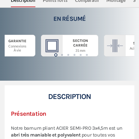
Description
Points forts
Comparatif
Montage
Sé
EN RÉSUMÉ
SECTION
GARANTIE
ST
CARRÉE
Connexions
Acier 
À vie
31 mm
DESCRIPTION
Présentation
Notre barnum pliant ACIER SEMI-PRO 3x4,5m est un
abri très maniable et polyvalent
pour toutes vos