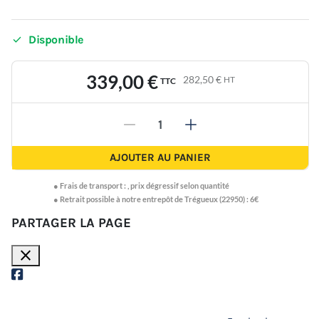

Disponible
339,00 €
282,50 €
HT
TTC
-
+
AJOUTER AU PANIER
●
Frais de transport :
,
prix dégressif selon quantité
● Retrait possible à notre entrepôt de Trégueux (22950) : 6€
PARTAGER LA PAGE
close