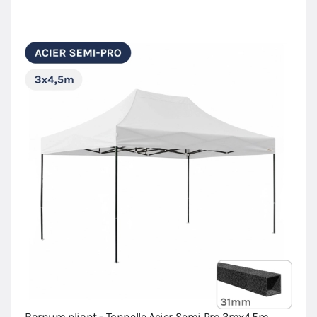
Barnum pliant - Tonnelle Acier Semi Pro 3mx4,5m