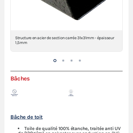
clé
Structure en acier de section carrée 31x31mm - épaisseur
Con
1,5mm
Bâches
Bâche de toit
Toile de qualité 100% étanche, traitée anti UV