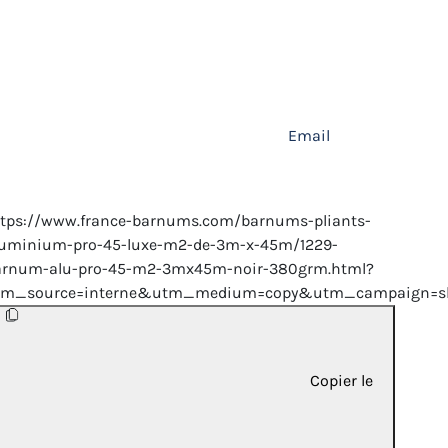
Email
ttps://www.france-barnums.com/barnums-pliants-
luminium-pro-45-luxe-m2-de-3m-x-45m/1229-
arnum-alu-pro-45-m2-3mx45m-noir-380grm.html?
tm_source=interne&utm_medium=copy&utm_campaign=sh
Copier le