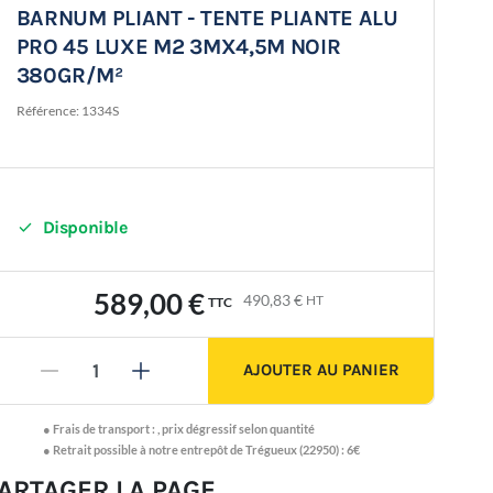
BARNUM PLIANT - TENTE PLIANTE ALU
PRO 45 LUXE M2 3MX4,5M NOIR
380GR/M²
Référence:
1334S

Disponible
589,00 €
490,83 €
HT
TTC
AJOUTER AU PANIER
-
+
●
Frais de transport :
,
prix dégressif selon quantité
● Retrait possible à notre entrepôt de Trégueux (22950) : 6€
ARTAGER LA PAGE