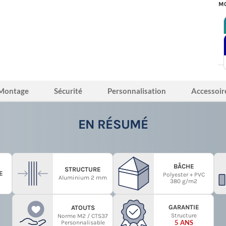
MO
Montage
Sécurité
Personnalisation
Accessoir
EN RÉSUMÉ
BÂCHE
STRUCTURE
E
Polyester + PVC
Aluminium 2 mm
380 g/m2
GARANTIE
ATOUTS
Structure
Norme M2 / CTS37
5 ANS
Personnalisable