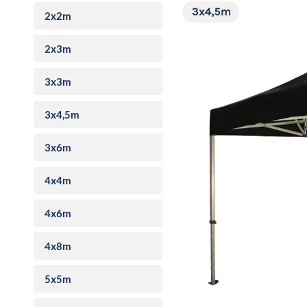
2x2m
2x3m
3x3m
3x4,5m
3x6m
4x4m
4x6m
4x8m
5x5m