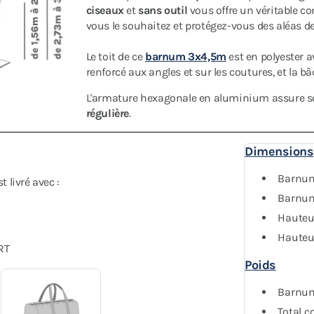
ciseaux
et
sans outil
vous offre un véritable co
vous le souhaitez et protégez-vous des aléas de
Le toit de ce
barnum 3x4,5m
est en polyester a
renforcé aux angles et sur les coutures, et la b
L'armature hexagonale en aluminium assure sol
régulière
.
Dimensions
Barnum 
livré avec :
Barnum 
Hauteur
Hauteu
RT
Poids
Barnum 
Total co