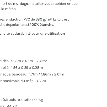
nfort de
montage
. Installez-vous rapidement où
 la météo.
vec enduction PVC de 380 g/m². Le toit est
âche déperlante est
100% étanche
.
idité et durabilité pour une
utilisation
déplié : 3m x 4,5m - 13,5m²
plié : 1,56 x 0,39 x 0,28m
 sous bandeau : 1,71m / 1,86m / 2,01m
r maximale du mât : 3,33m
(structure + toit) : 44 kg
lis : 44 kg