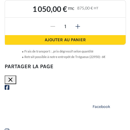
1 050,00 €
875,00 €
HT
TTC
-
+
AJOUTER AU PANIER
●
Frais de transport :
,
prix dégressif selon quantité
● Retrait possible à notre entrepôt de Trégueux (22950) : 6€
PARTAGER LA PAGE
close
Facebook