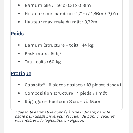
pliant vous assure une protection maximale contre les
Barnum plié : 1,56 x 0,31 x 0,31m
conditions météorologiques. Vous avez aussi la
Hauteur sous bandeau : 1,71m / 1,86m / 2,01m
possibilité de fermer intégralement votre espace si
nécessaire.
Hauteur maximale du mât : 3,32m
Poids
Barnum (structure + toit) : 44 kg
Pack murs : 16 kg
Total colis : 60 kg
Pratique
Capacité* : 9 places assises / 18 places debout
Composition structure : 4 pieds / 1 mât
Réglage en hauteur : 3 crans à 15cm
* Capacité estimative donnée à titre indicatif, dans le
cadre d'un usage privé. Pour l'accueil du public, veuillez
vous référer à la législation en vigueur.