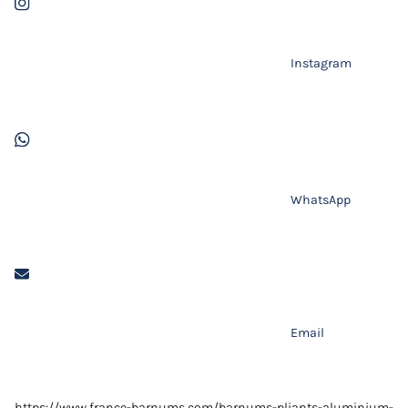
Instagram
WhatsApp
Email
https://www.france-barnums.com/barnums-pliants-aluminium-