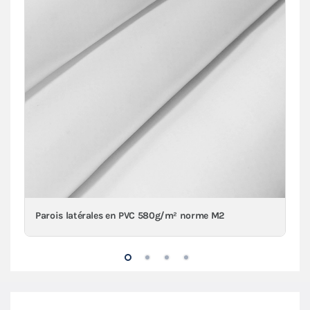
Parois latérales en PVC 580g/m² norme M2