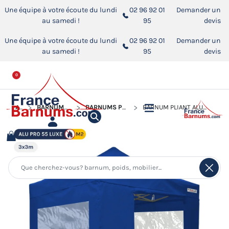
Une équipe à votre écoute du lundi
02 96 92 01
Demander un
au samedi !
95
devis
Une équipe à votre écoute du lundi
02 96 92 01
Demander un
au samedi !
95
devis
0
ACCUEIL
BARNUMS PLIANTS ALUMINIUM PRO 55 LUXE M2
BARNUMS PLIANTS ALUMINIUM PRO 55 M2 AVEC FENÊTRES
BARNUM PLIANT ALU PRO 55 LUXE M2 3MX3M BLEU + PACK FENÊTRES EN PVC 580GR/M²