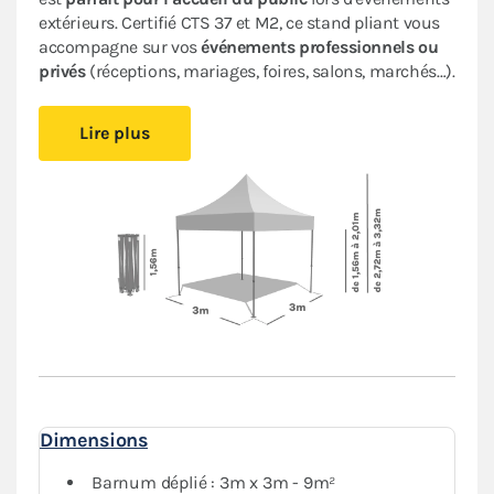
extérieurs.
Certifié CTS 37 et M2, ce stand pliant vous
accompagne sur vos
événements professionnels ou
privés
(réceptions, mariages, foires, salons, marchés…).
Il est
facile à monter et à démonter,
vous pourrez vous
Lire plus
installer rapidement sans avoir besoin d’outil. Cette
tonnelle pliante très performante offre une
durabilité
accrue
et une
esthétique professionnelle
. Les
matériaux de qualité supérieure utilisés garantissent
la longévité
de votre tente pliante.
Sa bâche en PVC épais de 580 g/m² est aussi
résistante et imperméable
que celles des remorques
des camions. Son armature hexagonale en
aluminium garantit
robustesse et durabilité
pour une
utilisation
intensive
.
Complété par un ensemble de 4 bâches latérales
Dimensions
assorties (2 murs avec fenêtre, 1 mur plein et 1 mur
avec porte),
également en PVC 580g/m²
, cet abri
Barnum déplié : 3m x 3m - 9m²