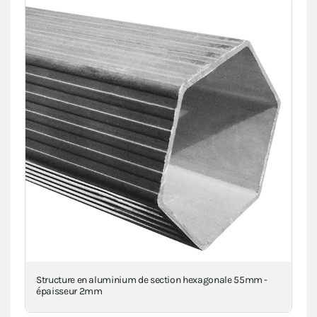
a
Structure en aluminium de section hexagonale 55mm -
Pi
épaisseur 2mm
VIE