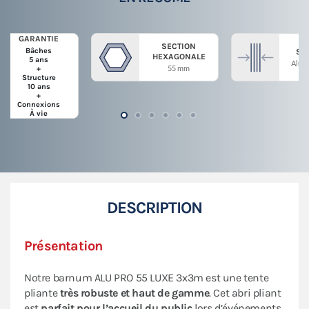
GARANTIE
SECTION
Bâches
ST
HEXAGONALE
5 ans
Alum
55 mm
+
Structure
10 ans
+
Connexions
À vie
DESCRIPTION
Présentation
Notre barnum ALU PRO 55 LUXE 3x3m est une tente
pliante
très robuste et haut de gamme
. Cet abri pliant
est
parfait pour
l’accueil du public
lors d’événements