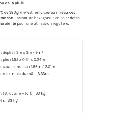
 ou de la pluie
.
PVC de 380gr/m² est renforcée au niveau des
étanche
. L’armature hexagonale en acier dotée
durabilité
pour une utilisation régulière.
 déplié : 3m x 3m - 9m²
plié : 1,55 x 0,24 x 0,24m
r sous bandeau : 1,86m / 2,01m
r maximale du mât : 3,33m
(structure + toit) : 33 kg
lis : 33 kg