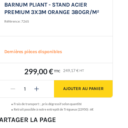
BARNUM PLIANT - STAND ACIER
PREMIUM 3X3M ORANGE 380GR/M²
Référence:
726S
Dernières pièces disponibles
299,00 €
249,17 €
HT
TTC
AJOUTER AU PANIER
-
+
●
Frais de transport :
,
prix dégressif selon quantité
● Retrait possible à notre entrepôt de Trégueux (22950) : 6€
ARTAGER LA PAGE