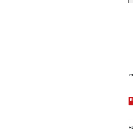
PO
MO