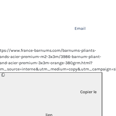
Email
ttps://www.france-barnums.com/barnums-pliants-
tands-acier-premium-m2-3x3m/3986-barnum-pliant-
tand-acier-premium-3x3m-orange-380grm.html?
tm_source=interne&utm_medium=copy&utm_campaign=sh
Copier le
lien