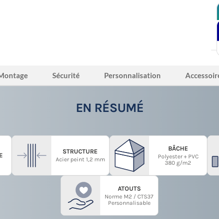
Montage
Sécurité
Personnalisation
Accessoir
EN RÉSUMÉ
BÂCHE
STRUCTURE
E
Polyester + PVC
Acier peint 1,2 mm
380 g/m2
ATOUTS
Norme M2 / CTS37
Personnalisable