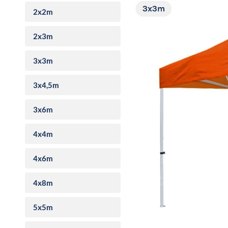
2x2m
2x3m
3x3m
3x4,5m
3x6m
4x4m
4x6m
4x8m
5x5m