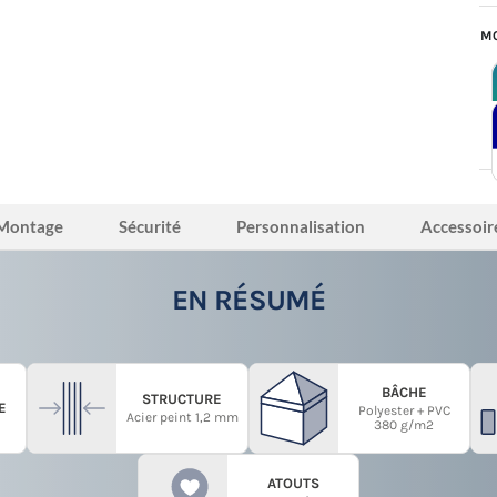
MO
Montage
Sécurité
Personnalisation
Accessoir
EN RÉSUMÉ
BÂCHE
STRUCTURE
E
Polyester + PVC
Acier peint 1,2 mm
380 g/m2
ATOUTS