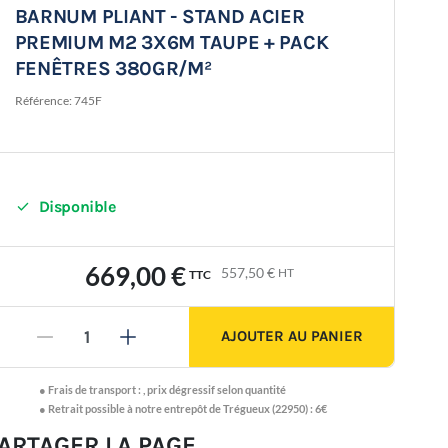
BARNUM PLIANT - STAND ACIER
PREMIUM M2 3X6M TAUPE + PACK
FENÊTRES 380GR/M²
Référence:
745F

Disponible
669,00 €
557,50 €
HT
TTC
AJOUTER AU PANIER
-
+
●
Frais de transport :
,
prix dégressif selon quantité
● Retrait possible à notre entrepôt de Trégueux (22950) : 6€
ARTAGER LA PAGE