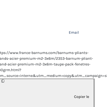
Email
ttps://www.france-barnums.com/barnums-pliants-
tands-acier-premium-m2-3x6m/2353-barnum-pliant-
tand-acier-premium-m2-3x6m-taupe-pack-fenetres-
80grm.html?
tm_source=interne&utm_medium=copy&utm_campaign=sh
Copier le