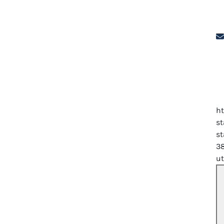
h
s
s
3
u