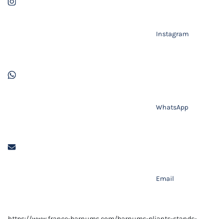
Instagram
WhatsApp
Email
https://www.france-barnums.com/barnums-pliants-stands-