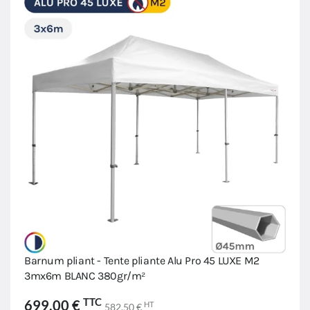
Barnum pliant - Tente pliante Alu Pro 45 LUXE M2
3mx6m BLANC 380gr/m²
TTC
699,00 €
HT
582,50 €