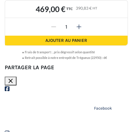
469,00 €
390,83 €
HT
TTC
-
+
AJOUTER AU PANIER
●
Frais de transport :
,
prix dégressif selon quantité
● Retrait possible à notre entrepôt de Trégueux (22950) : 6€
PARTAGER LA PAGE
close
Facebook