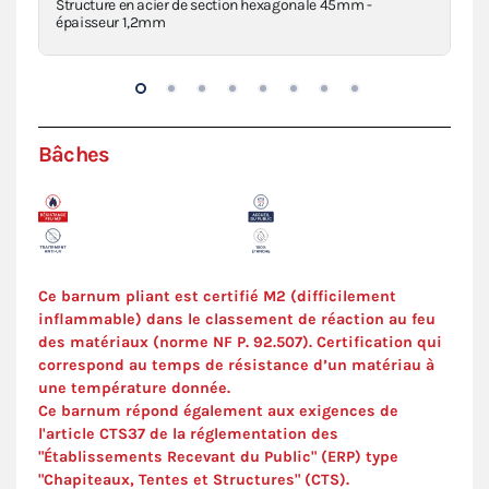
a
Structure en acier de section hexagonale 45mm -
Piè
épaisseur 1,2mm
den
Bâches
Ce barnum pliant est certifié M2 (difficilement
inflammable) dans le classement de réaction au feu
des matériaux (norme NF P. 92.507). Certification qui
correspond au temps de résistance d’un matériau à
une température donnée.
Ce barnum répond également aux exigences de
l'article CTS37 de la réglementation des
"Établissements Recevant du Public" (ERP) type
"Chapiteaux, Tentes et Structures" (
CTS
).