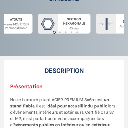
SECTION
ATOUTS
ST
HEXAGONALE
Norme M2 / CTS37
Acier 
Personnalisable
45 mm
DESCRIPTION
Présentation
Notre barnum pliant ACIER PREMIUM 3x6m est
un
stand fiable
. Il est i
déal pour accueillir du public
lors
d’événements intérieurs et extérieurs. Certifié CTS 37
et M2, il est parfait pour vous accompagner lors
d
’événements publics en intérieur ou en extérieur.