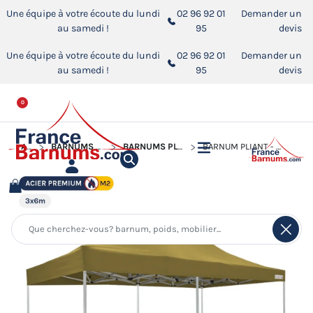
Une équipe à votre écoute du lundi
02 96 92 01
Demander un
au samedi !
95
devis
Une équipe à votre écoute du lundi
02 96 92 01
Demander un
au samedi !
95
devis
0
ACCUEIL
BARNUMS PLIANTS - STANDS ACIER PREMIUM M2
BARNUMS PLIANTS - STANDS ACIER PREMIUM M2 3X6M
BARNUM PLIANT - STAND ACIER PREMIUM M2 3X6M VERT DORÉ 380GR/M²