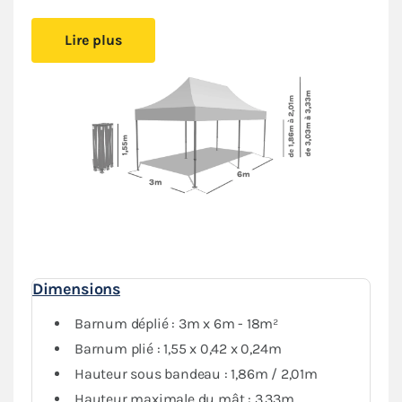
Cet abri pliant est
facile à mettre en place
, vous
Lire plus
pourrez l’installer simplement.
Le montage sans outil
permet de créer un espace couvert sans effort.
Installez-vous confortablement où vous le souhaitez,
vous serez protégé
du soleil ou de la pluie
.
Sa bâche de toit en Polyester avec enduction PVC de
380gr/m² est renforcée au niveau des angles et des
coutures. Elle est
complètement étanche
. L’armature
hexagonale en acier dotée d’une peinture antirouille
garantit
stabilité et durabilité
pour une utilisation
régulière.
Dimensions
Barnum déplié : 3m x 6m - 18m²
Barnum plié : 1,55 x 0,42 x 0,24m
Hauteur sous bandeau : 1,86m / 2,01m
Hauteur maximale du mât : 3,33m