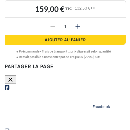
159,00 €
132,50 €
HT
TTC
-
+
AJOUTER AU PANIER
●
Précommande -
Frais de transport :
,
prix dégressif selon quantité
● Retrait possible à notre entrepôt de Trégueux (22950) : 6€
PARTAGER LA PAGE
close
Facebook