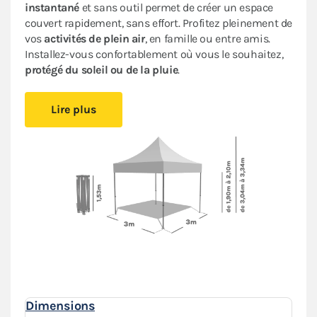
instantané
et sans outil permet de créer un espace
couvert rapidement, sans effort. Profitez pleinement de
vos
activités de plein air
, en famille ou entre amis.
Installez-vous confortablement où vous le souhaitez,
protégé du soleil ou de la pluie
.
Notre tente pliante ACIER LOISIRS 3x3m est un
abri
Lire plus
économique maniable
idéal pour vous accompagner
lors de vos déplacements.
Sa bâche 100% imperméable traitée anti-UV
et son
armature en acier avec peinture anti-corrosion
assurent
fiabilité et durabilité
pour une utilisation
occasionnelle.
Ce barnum pliant est
compact et léger
, vous pourrez le
glisser facilement dans votre véhicule. Le
montage
instantané
et sans outil permet de créer un espace
couvert rapidement, sans effort. Profitez pleinement de
vos
activités de plein air
, en famille ou entre amis.
Dimensions
Installez-vous confortablement où vous le souhaitez,