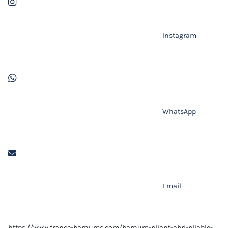
Instagram
WhatsApp
Email
https://www.france-barnums.com/barnum-pliant-abri-pliable-