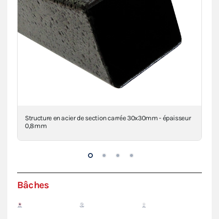
Structure en acier de section carrée 30x30mm - épaisseur
Con
0,8mm
Bâches