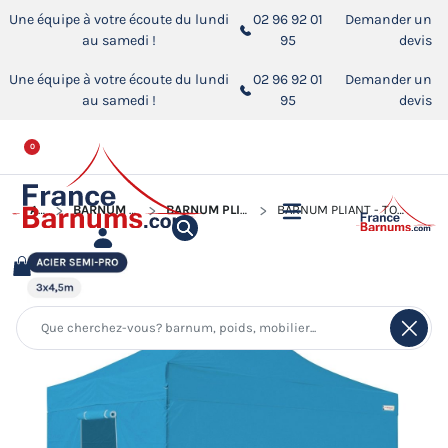
Une équipe à votre écoute du lundi
02 96 92 01
Demander un
au samedi !
95
devis
Une équipe à votre écoute du lundi
02 96 92 01
Demander un
au samedi !
95
devis
0
ACCUEIL
BARNUM PLIANT - TONNELLE ACIER SEMI PRO
BARNUM PLIANT - TONNELLE ACIER SEMI PRO 3MX4,5M
BARNUM PLIANT - TONNELLE ACIER SEMI PRO 3MX4,5M BLEU AZUR AVEC PACK 4 CÔTÉS