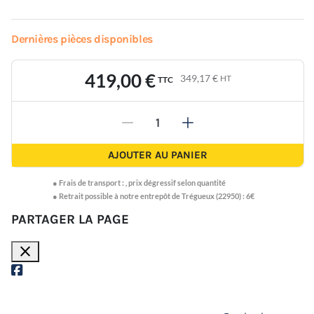
Dernières pièces disponibles
419,00 €
349,17 €
HT
TTC
-
+
AJOUTER AU PANIER
●
Frais de transport :
,
prix dégressif selon quantité
● Retrait possible à notre entrepôt de Trégueux (22950) : 6€
PARTAGER LA PAGE
close