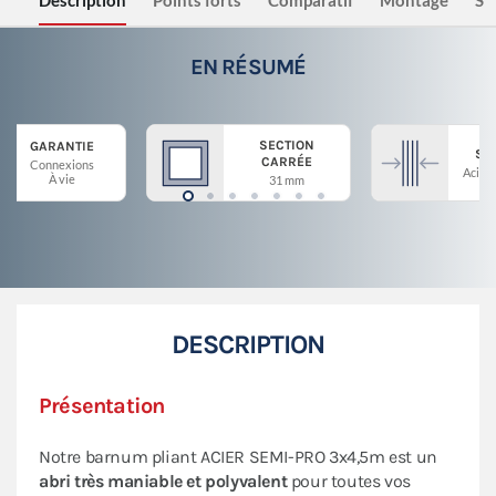
Description
Points forts
Comparatif
Montage
Sé
EN RÉSUMÉ
SECTION
GARANTIE
ST
CARRÉE
Connexions
Acier 
À vie
31 mm
DESCRIPTION
Présentation
Notre barnum pliant ACIER SEMI-PRO 3x4,5m est un
abri très maniable et polyvalent
pour toutes vos