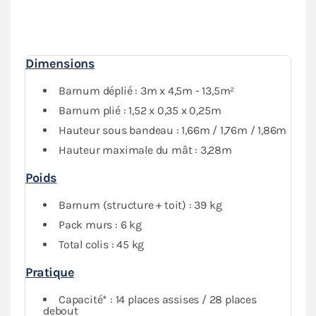
murs pleins et 1 mur avec porte, donne une
protection
optimale
contre les intempéries. Vous pourrez fermer
complètement votre abri si besoin.
Dimensions
Barnum déplié : 3m x 4,5m - 13,5m²
Barnum plié : 1,52 x 0,35 x 0,25m
Hauteur sous bandeau : 1,66m / 1,76m / 1,86m
Hauteur maximale du mât : 3,28m
Poids
Barnum (structure + toit) : 39 kg
Pack murs : 6 kg
Total colis : 45 kg
Pratique
Capacité* : 14 places assises / 28 places
debout