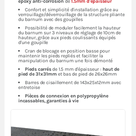
époxy anti-corrosion
de
1.5mm d'épaisseur
Confort et simplicité d'installation grâce au
verrouillage/déverrouillage de la structure pliante
du barnum avec des goupilles
Possibilité de moduler facilement la hauteur
du barnum sur 3 niveaux de réglage de 10cm de
hauteur, grâce aux pieds coulissants équipés
d'une goupille
Cran de blocage en position basse pour
maintenir les pieds repliés et faciliter la
manipulation du barnum une fois démonté
Pieds carrés
de 1.5 mm d'épaisseur :
haut de
pied de 31x31mm
et bas de pied de 26x26mm
Barres de cisaillement de 143x25x12mm avec
entretoise
Pièces de connexion en polypropylène
incassables, garanties à vie