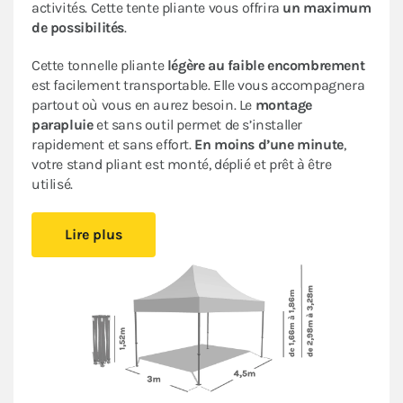
activités. Cette tente pliante vous offrira
un maximum
de possibilités
.
Cette tonnelle pliante
légère au faible encombrement
est facilement transportable. Elle vous accompagnera
partout où vous en aurez besoin. Le
montage
parapluie
et sans outil permet de s’installer
rapidement et sans effort.
En moins d’une minute
,
votre stand pliant est monté, déplié et prêt à être
utilisé.
Sa bâche de toit en Polyester avec enduction PVC de
Lire plus
320gr/m² est renforcée au niveau des angles. Elle est
complètement étanche
. L’armature en acier dotée
d’une peinture antirouille garantit sa durabilité pour
une
utilisation occasionnelle à régulière
.
Ce stand pliant est
polyvalent
à un
tarif très
abordable pour les particuliers et les professionnels
.
Le
pack de 4 bâches latérales
assorti, composé de 3