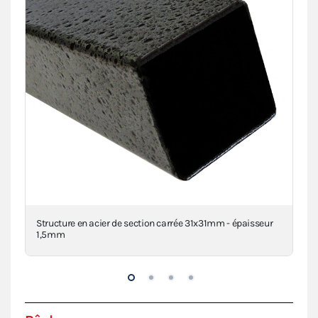
clé
Structure en acier de section carrée 31x31mm - épaisseur
Con
1,5mm