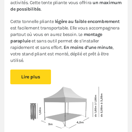
activités. Cette tente pliante vous offrira
un maximum
de possibilités
.
Cette tonnelle pliante
légère au faible encombrement
est facilement transportable. Elle vous accompagnera
partout où vous en aurez besoin. Le
montage
parapluie
et sans outil permet de s’installer
rapidement et sans effort.
En moins d’une minute
,
votre stand pliant est monté, déplié et prêt à être
utilisé.
Sa bâche de toit en Polyester avec enduction PVC de
Lire plus
320gr/m² est renforcée au niveau des angles. Elle est
complètement étanche
. L’armature en acier dotée
d’une peinture antirouille garantit sa durabilité pour
une
utilisation occasionnelle à régulière
.
Ce stand pliant est
polyvalent
à un
tarif très
abordable pour les particuliers et les professionnels
.
Le
pack de 4 bâches latérales
assorti, composé de 3