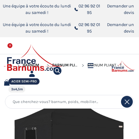
Une équipe à votre écoute du lundi
02 96 92 01
Demander un
au samedi !
95
devis
Une équipe à votre écoute du lundi
02 96 92 01
Demander un
au samedi !
95
devis
0
ACCUEIL
BARNUM PLIANT - TONNELLE ACIER SEMI PRO
BARNUM PLIANT - TONNELLE ACIER SEMI PRO 3MX4,5M
BARNUM PLIANT - TONNELLE ACIER SEMI PRO 3MX4,5M NOIR AVEC PACK 4 CÔTÉS