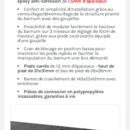
époxy anti-corrosion
de
1.5mm d'épaisseur
Confort et simplicité d'installation grâce au
verrouillage/déverrouillage de la structure pliante
du barnum avec des goupilles
Possibilité de moduler facilement la hauteur
du barnum sur 3 niveaux de réglage de 10cm de
hauteur, grâce aux pieds coulissants équipés
d'une goupille
Cran de blocage en position basse pour
maintenir les pieds repliés et faciliter la
manipulation du barnum une fois démonté
Pieds carrés
de 1.5 mm d'épaisseur :
haut de
pied de 31x31mm
et bas de pied de 26x26mm
Barres de cisaillement de 143x25x12mm avec
entretoise
Pièces de connexion en polypropylène
incassables, garanties à vie