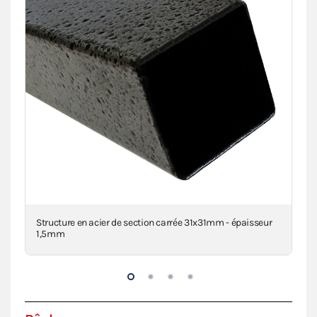
clé
Structure en acier de section carrée 31x31mm - épaisseur
Con
1,5mm