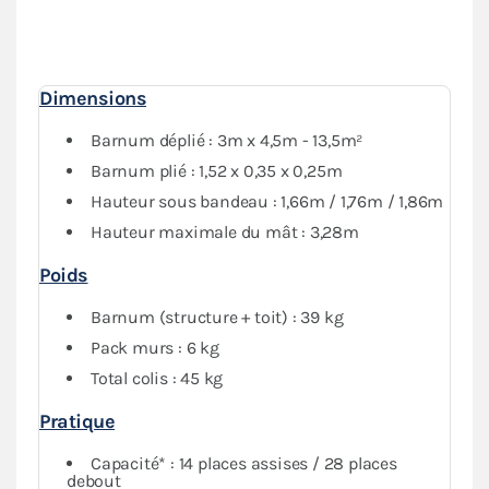
murs pleins et 1 mur avec porte, donne une
protection
optimale
contre les intempéries. Vous pourrez fermer
complètement votre abri si besoin.
Dimensions
Barnum déplié : 3m x 4,5m - 13,5m²
Barnum plié : 1,52 x 0,35 x 0,25m
Hauteur sous bandeau : 1,66m / 1,76m / 1,86m
Hauteur maximale du mât : 3,28m
Poids
Barnum (structure + toit) : 39 kg
Pack murs : 6 kg
Total colis : 45 kg
Pratique
Capacité* : 14 places assises / 28 places
debout