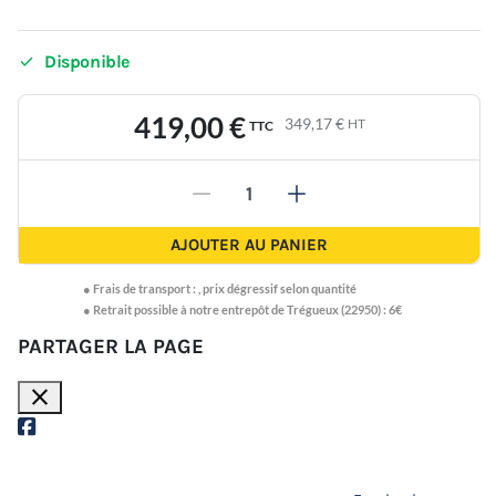

Disponible
419,00 €
349,17 €
HT
TTC
-
+
AJOUTER AU PANIER
●
Frais de transport :
,
prix dégressif selon quantité
● Retrait possible à notre entrepôt de Trégueux (22950) : 6€
PARTAGER LA PAGE
close