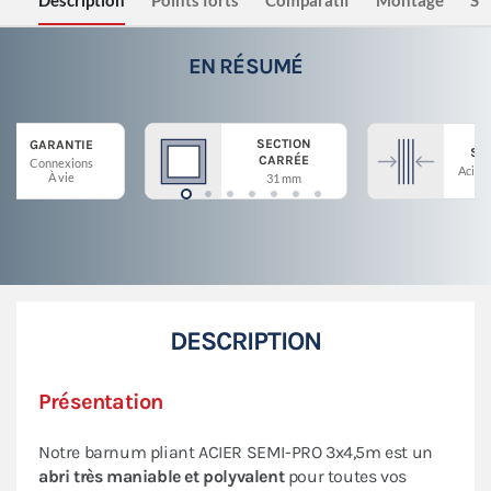
Description
Points forts
Comparatif
Montage
Sé
EN RÉSUMÉ
SECTION
GARANTIE
ST
CARRÉE
Connexions
Acier 
À vie
31 mm
DESCRIPTION
Présentation
Notre barnum pliant ACIER SEMI-PRO 3x4,5m est un
abri très maniable et polyvalent
pour toutes vos