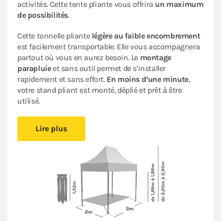
activités. Cette tente pliante vous offrira
un maximum
de possibilités
.
Cette tonnelle pliante
légère au faible encombrement
est facilement transportable. Elle vous accompagnera
partout où vous en aurez besoin. Le
montage
parapluie
et sans outil permet de s’installer
rapidement et sans effort.
En moins d’une minute
,
votre stand pliant est monté, déplié et prêt à être
utilisé.
Sa bâche de toit en Polyester avec enduction PVC de
Lire plus
320gr/m² est renforcée au niveau des angles. Elle est
complètement étanche
. L’armature en acier dotée
d’une peinture antirouille garantit sa durabilité pour
une
utilisation occasionnelle à régulière
.
Ce stand pliant est
polyvalent
à un
tarif très
abordable pour les particuliers et les professionnels
.
Le
pack de 4 bâches latérales
assorti (3 murs pleins et