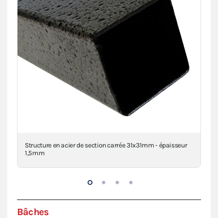
clé
Structure en acier de section carrée 31x31mm - épaisseur
Con
1,5mm
Bâches