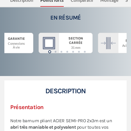
Description
Points forts
Comparatif
Montage
Sé
EN RÉSUMÉ
SECTION
GARANTIE
ST
CARRÉE
Connexions
Acier 
À vie
31 mm
DESCRIPTION
Présentation
Notre barnum pliant ACIER SEMI-PRO 2x3m est un
abri très maniable et polyvalent
pour toutes vos