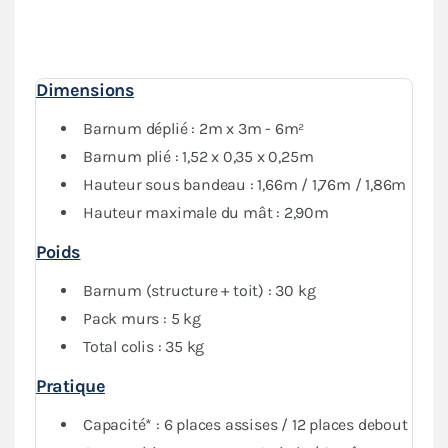
1 mur avec porte) donne une
protection optimale
contre les intempéries. Vous pourrez fermer
complètement votre abri si besoin.
Dimensions
Barnum déplié : 2m x 3m - 6m²
Barnum plié : 1,52 x 0,35 x 0,25m
Hauteur sous bandeau : 1,66m / 1,76m / 1,86m
Hauteur maximale du mât : 2,90m
Poids
Barnum (structure + toit) : 30 kg
Pack murs : 5 kg
Total colis : 35 kg
Pratique
Capacité* : 6 places assises / 12 places debout