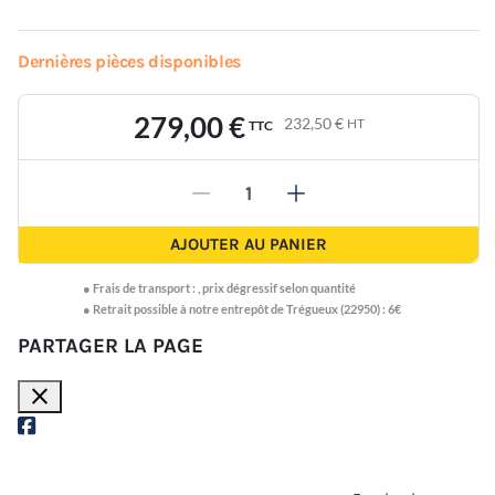
Dernières pièces disponibles
279,00 €
232,50 €
HT
TTC
-
+
AJOUTER AU PANIER
●
Frais de transport :
,
prix dégressif selon quantité
● Retrait possible à notre entrepôt de Trégueux (22950) : 6€
PARTAGER LA PAGE
close