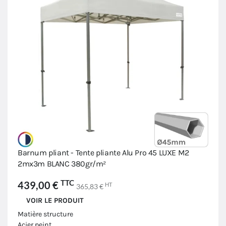
Barnum pliant - Tente pliante Alu Pro 45 LUXE M2
2mx3m BLANC 380gr/m²
TTC
439,00 €
HT
365,83 €
VOIR LE PRODUIT
Matière structure
Acier peint