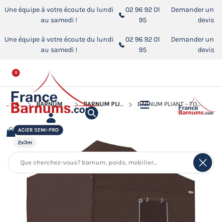
Une équipe à votre écoute du lundi
02 96 92 01
Demander un
au samedi !
95
devis
Une équipe à votre écoute du lundi
02 96 92 01
Demander un
au samedi !
95
devis
0
ACCUEIL
BARNUM PLIANT - TONNELLE ACIER SEMI PRO
BARNUM PLIANT - TONNELLE ACIER SEMI PRO 2MX3M
BARNUM PLIANT - TONNELLE ACIER SEMI PRO 2MX3M BRUN CACAO AVEC PACK 4 CÔTÉS