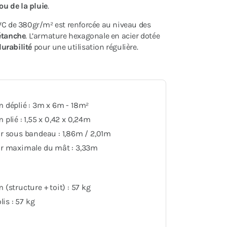
 ou de la pluie
.
PVC de 380gr/m² est renforcée au niveau des
étanche
. L’armature hexagonale en acier dotée
durabilité
pour une utilisation régulière.
 déplié : 3m x 6m - 18m²
plié : 1,55 x 0,42 x 0,24m
r sous bandeau : 1,86m / 2,01m
r maximale du mât : 3,33m
(structure + toit) : 57 kg
lis : 57 kg