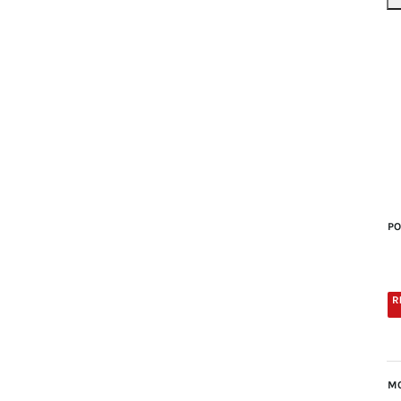
PO
MO