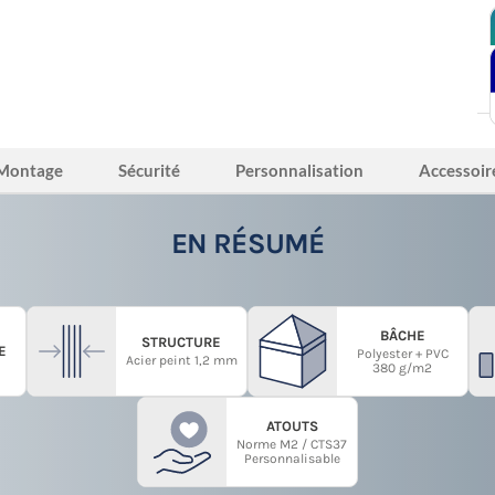
Montage
Sécurité
Personnalisation
Accessoir
EN RÉSUMÉ
BÂCHE
STRUCTURE
E
Polyester + PVC
Acier peint 1,2 mm
380 g/m2
ATOUTS
Norme M2 / CTS37
Personnalisable