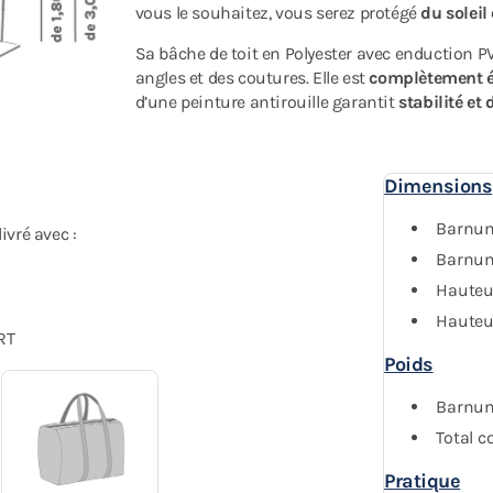
vous le souhaitez, vous serez protégé
du soleil
Sa bâche de toit en Polyester avec enduction 
angles et des coutures. Elle est
complètement 
d’une peinture antirouille garantit
stabilité et 
Dimensions
Barnum
vré avec :
Barnum 
Hauteu
Hauteu
RT
Poids
Barnum 
Total co
Pratique