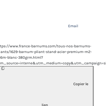
Email
ttps://www.france-barnums.com/tous-nos-barnums-
iants/1629-barnum-pliant-stand-acier-premium-m2-
x6m-blanc-380grm.html?
tm_source=interne&utm_medium=copy&utm_campaign=sh
Copier le
lien