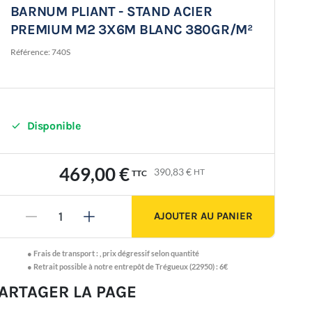
BARNUM PLIANT - STAND ACIER
PREMIUM M2 3X6M BLANC 380GR/M²
Référence:
740S

Disponible
469,00 €
390,83 €
HT
TTC
AJOUTER AU PANIER
-
+
●
Frais de transport :
,
prix dégressif selon quantité
● Retrait possible à notre entrepôt de Trégueux (22950) : 6€
ARTAGER LA PAGE