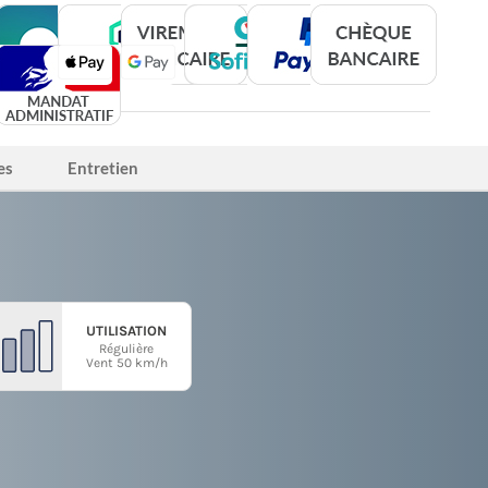
es
Entretien
UTILISATION
Régulière
Vent 50 km/h