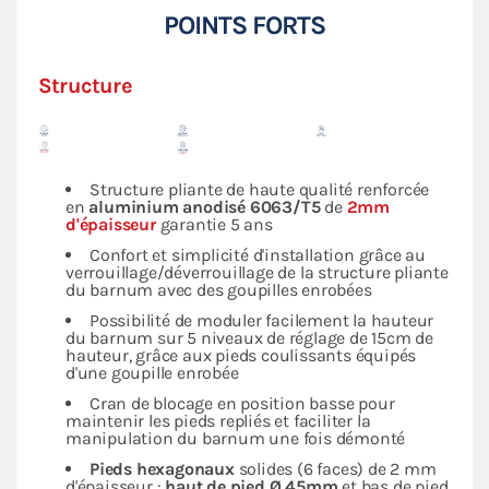
POINTS FORTS
Structure
Structure pliante de haute qualité renforcée
en
aluminium anodisé 6063/T5
de
2mm
d'épaisseur
garantie 5 ans
Confort et simplicité d'installation grâce au
verrouillage/déverrouillage de la structure pliante
du barnum avec des goupilles enrobées
Possibilité de moduler facilement la hauteur
du barnum sur 5 niveaux de réglage de 15cm de
hauteur, grâce aux pieds coulissants équipés
d'une goupille enrobée
Cran de blocage en position basse pour
maintenir les pieds repliés et faciliter la
manipulation du barnum une fois démonté
Pieds hexagonaux
solides (6 faces) de 2 mm
d'épaisseur :
haut de pied Ø 45mm
et bas de pied