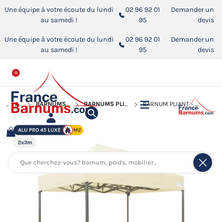
Une équipe à votre écoute du lundi
02 96 92 01
Demander un
au samedi !
95
devis
Une équipe à votre écoute du lundi
02 96 92 01
Demander un
au samedi !
95
devis
0
ACCUEIL
BARNUMS PLIANTS ALUMINIUM PRO 45 LUXE M2
BARNUMS PLIANTS ALUMINIUM PRO 45 LUXE M2 DE 2M X 3M
BARNUM PLIANT - TENTE PLIANTE ALU PRO 45 LUXE M2 2MX3M BEIGE 380GR/M²