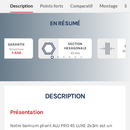
Description
Points forts
Comparatif
Montage
Sé
EN RÉSUMÉ
SECTION
GARANTIE
ST
HEXAGONALE
Structure
Alum
5 ANS
45 mm
DESCRIPTION
Présentation
Notre barnum pliant ALU PRO 45 LUXE 2x3m est un