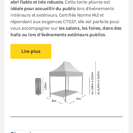
abri fiable et très robuste
. Cette tente pliante est
idéale pour accueillir du public
lors d’événements
intérieurs et extérieurs. Certifiée Norme M2 et
répondant aux exigences CTS37, elle est parfaite pour
vous accompagner sur
les salons, les foires, dans des
halls ou lors d’événements extérieurs publics
.
Cet abri pliant est
compact
, vous pourrez le glisser
Lire plus
facilement dans votre véhicule. Le
pliage en ciseaux
et
sans outil
vous offre un véritable confort de
montage
.
Installez-vous rapidement où vous le souhaitez et
protégez-vous des aléas de la météo.
Le toit de ce
barnum 2x3m
est en polyester avec
enduction PVC de 380 g/m². Le toit est renforcé aux
angles et sur les coutures, et la bâche déperlante est
100% étanche
.
L'armature hexagonale en aluminium assure solidité
et durabilité pour une
utilisation régulière
.