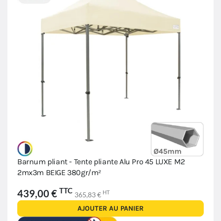
Barnum pliant - Tente pliante Alu Pro 45 LUXE M2
2mx3m BEIGE 380gr/m²
TTC
439,00 €
HT
365,83 €
AJOUTER AU PANIER