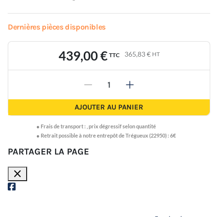
Dernières pièces disponibles
439,00 €
365,83 €
HT
TTC
-
+
AJOUTER AU PANIER
●
Frais de transport :
,
prix dégressif selon quantité
● Retrait possible à notre entrepôt de Trégueux (22950) : 6€
PARTAGER LA PAGE
close