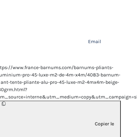
Email
ttps://www.france-barnums.com/barnums-pliants-
luminium-pro-45-luxe-m2-de-4m-x4m/4083-barnum-
iant-tente-pliante-alu-pro-45-luxe-m2-4mx4m-beige-
80grm.html?
tm_source=interne&utm_medium=copy&utm_campaign=sh
Copier le