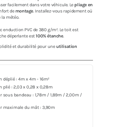
isser facilement dans votre véhicule. Le
pliage en
nfort de
montage
. Installez-vous rapidement où
 la météo.
ec enduction PVC de 380 g/m². Le toit est
âche déperlante est
100% étanche
.
idité et durabilité pour une
utilisation
 déplié : 4m x 4m - 16m²
plié : 2,03 x 0,28 x 0,28m
r sous bandeau : 1,78m / 1,89m / 2,00m /
r maximale du mât : 3,90m