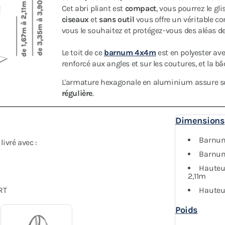
Cet abri pliant est
compact
, vous pourrez le gl
ciseaux
et
sans outil
vous offre un véritable co
vous le souhaitez et protégez-vous des aléas de
Le toit de ce
barnum 4x4m
est en polyester av
renforcé aux angles et sur les coutures, et la b
L'armature hexagonale en aluminium assure sol
régulière
.
Dimensions
Barnum
ivré avec :
Barnum 
Hauteu
2,11m
RT
Hauteu
Poids