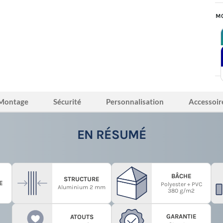
MO
Montage
Sécurité
Personnalisation
Accessoir
EN RÉSUMÉ
BÂCHE
STRUCTURE
E
Polyester + PVC
Aluminium 2 mm
380 g/m2
GARANTIE
ATOUTS