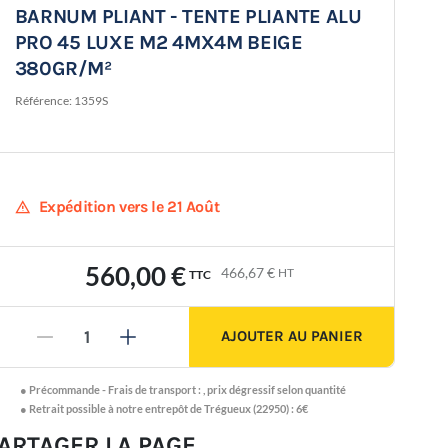
BARNUM PLIANT - TENTE PLIANTE ALU
PRO 45 LUXE M2 4MX4M BEIGE
380GR/M²
Référence:
1359S
warning
Expédition vers le 21 Août
560,00 €
466,67 €
HT
TTC
AJOUTER AU PANIER
-
+
●
Précommande -
Frais de transport :
,
prix dégressif selon quantité
● Retrait possible à notre entrepôt de Trégueux (22950) : 6€
ARTAGER LA PAGE