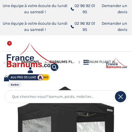
Une équipe à votre écoute du lundi
02 96 92 01
Demander un
au samedi !
95
devis
Une équipe à votre écoute du lundi
02 96 92 01
Demander un
au samedi !
95
devis
0
ACCUEIL
BARNUMS PLIANTS ALUMINIUM PRO 55 LUXE M2
BARNUMS PLIANTS ALUMINIUM PRO 55 M2 AVEC FENÊTRES
BARNUM PLIANT ALU PRO 55 LUXE M2 4MX4M NOIR + PACK FENÊTRES PVC 580GR/M²