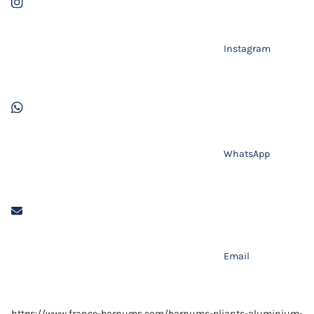
Instagram
WhatsApp
Email
https://www.france-barnums.com/barnums-pliants-aluminium-