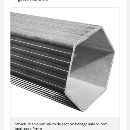
a
Structure en aluminium de section hexagonale 55mm -
Pi
épaisseur 2mm
VIE