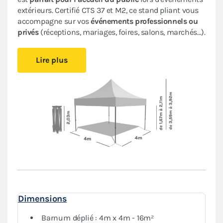
extérieurs.
Certifié CTS 37 et M2, ce stand pliant vous
accompagne sur vos
événements professionnels ou
privés
(réceptions, mariages, foires, salons, marchés…).
Il est
facile à monter et à démonter,
vous pourrez vous
Lire plus
installer rapidement sans avoir besoin d’outil. Cette
tonnelle pliante très performante offre une
durabilité
accrue
et une
esthétique professionnelle
. Les
matériaux de qualité supérieure utilisés garantissent
la longévité
de votre tente pliante.
Sa bâche en PVC épais de 580 g/m² est aussi
résistante et imperméable
que celles des remorques
des camions. Son armature hexagonale en
aluminium garantit
robustesse et durabilité
pour une
utilisation
intensive
.
Complété par un ensemble de 4 bâches latérales
Dimensions
assorties (2 murs avec fenêtre, 1 mur plein et 1 mur
avec porte),
également en PVC 580g/m²
, cet abri
Barnum déplié : 4m x 4m - 16m²