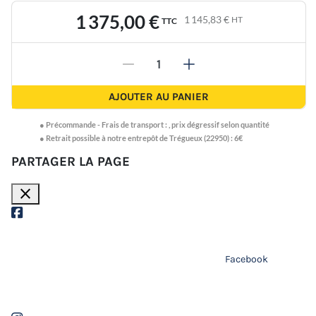
1 375,00 €
1 145,83 €
HT
TTC
-
+
AJOUTER AU PANIER
●
Précommande -
Frais de transport :
,
prix dégressif selon quantité
● Retrait possible à notre entrepôt de Trégueux (22950) : 6€
PARTAGER LA PAGE
close
Facebook