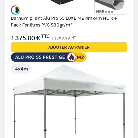
Barnum pliant Alu Pro 55 LUXE M2 4mx4m NOIR +
Pack Fenêtres PVC 580gr/m²
TTC
1 375,00 €
HT
1 145,83 €
AJOUTER AU PANIER