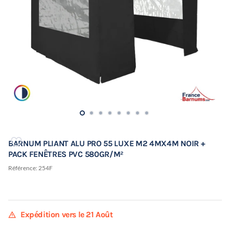
BARNUM PLIANT ALU PRO 55 LUXE M2 4MX4M NOIR +
PACK FENÊTRES PVC 580GR/M²
Référence:
254F
warning
Expédition vers le 21 Août