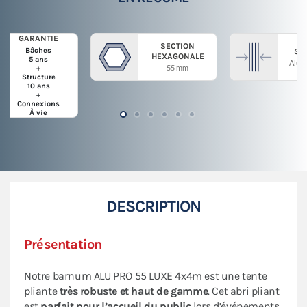
GARANTIE
SECTION
Bâches
ST
HEXAGONALE
5 ans
Alum
55 mm
+
Structure
10 ans
+
Connexions
À vie
DESCRIPTION
Présentation
Notre barnum ALU PRO 55 LUXE 4x4m est une tente
pliante
très robuste et haut de gamme
. Cet abri pliant
est
parfait pour
l’accueil du public
lors d’événements