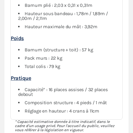
pliant vous assure une protection maximale contre les
Barnum plié : 2,03 x 0,31 x 0,31m
conditions météorologiques. Vous avez aussi la
Hauteur sous bandeau : 1,78m / 1,89m /
possibilité de fermer intégralement votre espace si
2,00m / 2,11m
nécessaire.
Hauteur maximale du mât : 3,92m
Poids
Barnum (structure + toit) : 57 kg
Pack murs : 22 kg
Total colis : 79 kg
Pratique
Capacité* : 16 places assises / 32 places
debout
Composition structure : 4 pieds / 1 mât
Réglage en hauteur : 4 crans à 11cm
* Capacité estimative donnée à titre indicatif, dans le
cadre d'un usage privé. Pour l'accueil du public, veuillez
vous référer à la législation en vigueur.