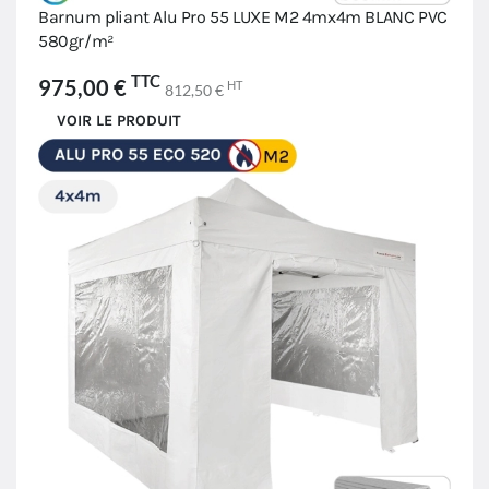
Barnum pliant Alu Pro 55 LUXE M2 4mx4m BLANC PVC
580gr/m²
TTC
975,00 €
HT
812,50 €
VOIR LE PRODUIT