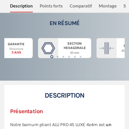
Description
Points forts
Comparatif
Montage
Sé
EN RÉSUMÉ
SECTION
GARANTIE
ST
HEXAGONALE
Structure
Alum
5 ANS
45 mm
DESCRIPTION
Présentation
Notre barnum pliant ALU PRO 45 LUXE 4x4m est
un