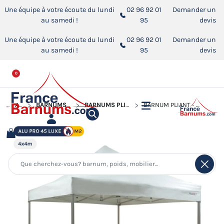
Une équipe à votre écoute du lundi
02 96 92 01
Demander un
au samedi !
95
devis
Une équipe à votre écoute du lundi
02 96 92 01
Demander un
au samedi !
95
devis
0
ACCUEIL
BARNUMS PLIANTS ALUMINIUM PRO 45 LUXE M2
BARNUMS PLIANTS ALUMINIUM PRO 45 LUXE M2 DE 4M X4M
BARNUM PLIANT - TENTE PLIANTE ALU PRO 45 LUXE M2 4MX4M BLANC 380GR/M²