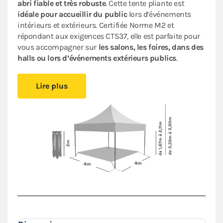
abri fiable et très robuste
. Cette tente pliante est
idéale pour accueillir du public
lors d’événements
intérieurs et extérieurs. Certifiée Norme M2 et
répondant aux exigences CTS37, elle est parfaite pour
vous accompagner sur
les salons, les foires, dans des
halls ou lors d’événements extérieurs publics
.
Cet abri pliant est
compact
, vous pourrez le glisser
Lire plus
facilement dans votre véhicule. Le
pliage en ciseaux
et
sans outil
vous offre un véritable confort de
montage
.
Installez-vous rapidement où vous le souhaitez et
protégez-vous des aléas de la météo.
Le toit de ce
barnum 4x4m
est en polyester avec
enduction PVC de 380 g/m². Le toit est renforcé aux
angles et sur les coutures, et la bâche déperlante est
100% étanche
.
L'armature hexagonale en aluminium assure solidité
et durabilité pour une
utilisation régulière
.