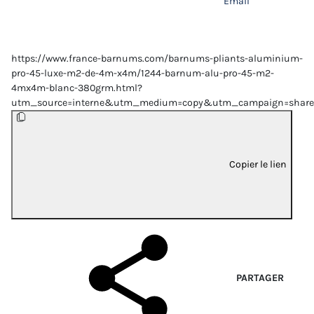
Email
https://www.france-barnums.com/barnums-pliants-aluminium-
pro-45-luxe-m2-de-4m-x4m/1244-barnum-alu-pro-45-m2-
4mx4m-blanc-380grm.html?
utm_source=interne&utm_medium=copy&utm_campaign=share
Copier le lien
PARTAGER