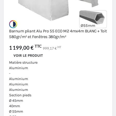
Barnum pliant Alu Pro 55 ECO M2 4mx4m BLANC + Toit
580gr/m² et Fenêtres 380gr/m²
TTC
1 199,00 €
HT
999,17 €
VOIR LE PRODUIT
Matière structure
Aluminium
-
Aluminium
Aluminium
Aluminium
Section pieds
Ø 45mm
40mm
Ø 55mm