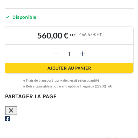

Disponible
560,00 €
466,67 €
HT
TTC
-
+
AJOUTER AU PANIER
●
Frais de transport :
,
prix dégressif selon quantité
● Retrait possible à notre entrepôt de Trégueux (22950) : 6€
PARTAGER LA PAGE
close