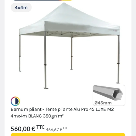
Barnum pliant - Tente pliante Alu Pro 45 LUXE M2
4mx4m BLANC 380gr/m²
TTC
560,00 €
HT
466,67 €