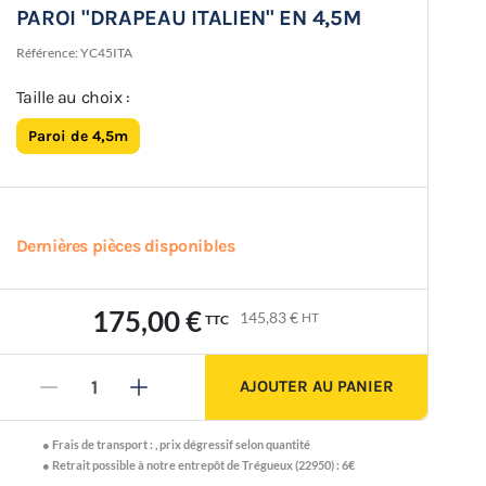
PAROI "DRAPEAU ITALIEN" EN 4,5M
Référence:
YC45ITA
Taille au choix :
Paroi de 4,5m
Dernières pièces disponibles
175,00 €
145,83 €
HT
TTC
AJOUTER AU PANIER
-
+
●
Frais de transport :
,
prix dégressif selon quantité
● Retrait possible à notre entrepôt de Trégueux (22950) : 6€