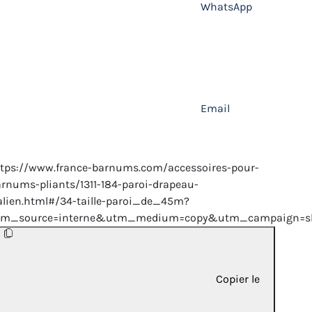
WhatsApp
Email
tps://www.france-barnums.com/accessoires-pour-
rnums-pliants/1311-184-paroi-drapeau-
alien.html#/34-taille-paroi_de_45m?
tm_source=interne&utm_medium=copy&utm_campaign=sh
Copier le