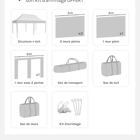
son kit d'arrimage OFFERT
Structure + toit
2 murs pleins
1 mur plein
1 mur avec 2 portes
Sac de transport
Sac de toit
Sac de murs
Kit d'arrimage