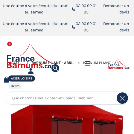
Une équipe à votre écoute du lundi
02 96 92 01
Demander un
au samedi !
95
devis
Une équipe à votre écoute du lundi
02 96 92 01
Demander un
au samedi !
95
devis
0
ACCUEIL
BARNUM PLIANT - ABRI PLIABLE ACIER LOISIRS
BARNUM PLIANT - ABRI PLIABLE ACIER LOISIRS 3MX6M ROUGE AVEC PACK CÔTÉS