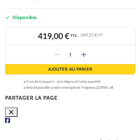

Disponible
419,00 €
349,17 €
HT
TTC
-
+
AJOUTER AU PANIER
●
Frais de transport :
,
prix dégressif selon quantité
● Retrait possible à notre entrepôt de Trégueux (22950) : 6€
PARTAGER LA PAGE
close