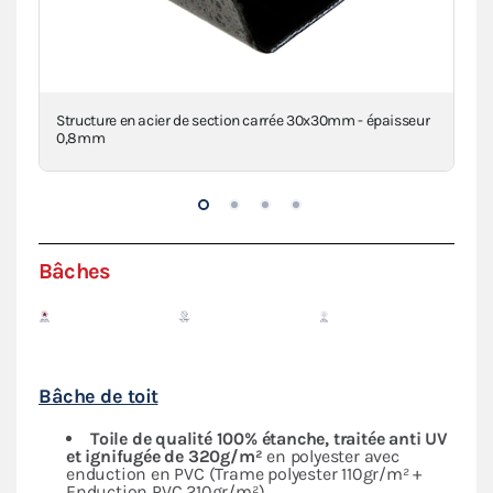
Structure en acier de section carrée 30x30mm - épaisseur
Con
0,8mm
Bâches
Bâche de toit
Toile de qualité 100% étanche, traitée anti UV
et ignifugée de 320g/m²
en polyester avec
enduction en PVC (Trame polyester 110gr/m² +
Enduction PVC 210gr/m²)