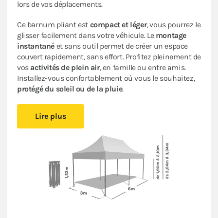
lors de vos déplacements.
Ce barnum pliant est
compact et léger
, vous pourrez le
glisser facilement dans votre véhicule. Le
montage
instantané
et sans outil permet de créer un espace
couvert rapidement, sans effort. Profitez pleinement de
vos
activités de plein air
, en famille ou entre amis.
Installez-vous confortablement où vous le souhaitez,
protégé du soleil ou de la pluie
.
Sa bâche 100% imperméable traitée anti-UV
et son
Lire plus
armature en acier avec peinture anti-corrosion
assurent
fiabilité et durabilité
pour une utilisation
occasionnelle.
Cette tente ACIER LOISIRS bénéficie d’un
excellent
rapport qualité/prix
: c’est un abri pliant de bonne
facture très pratique à un
prix abordable
.
Le
pack de 4 bâches latérales
assorti
,
composé de 3
murs pleins et d'un mur avec deux portes, garantit