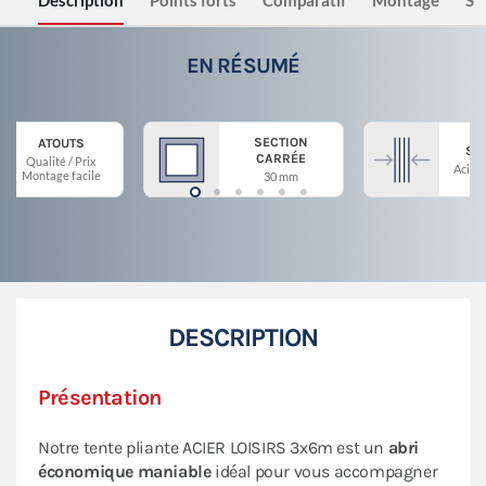
Description
Points forts
Comparatif
Montage
Sé
EN RÉSUMÉ
SECTION
ATOUTS
ST
CARRÉE
Qualité / Prix
Acier 
Montage facile
30 mm
DESCRIPTION
Présentation
Notre tente pliante ACIER LOISIRS 3x6m est un
abri
économique maniable
idéal pour vous accompagner