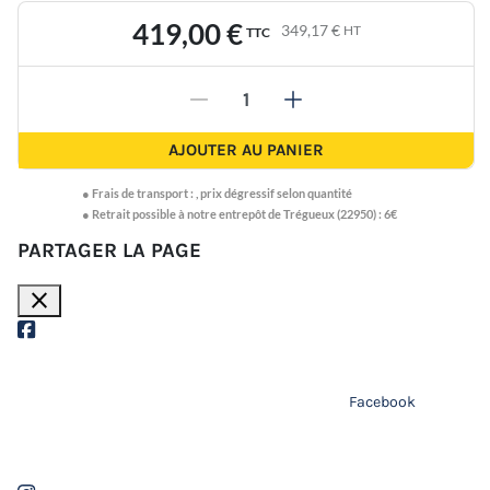
419,00 €
349,17 €
HT
TTC
-
+
AJOUTER AU PANIER
●
Frais de transport :
,
prix dégressif selon quantité
● Retrait possible à notre entrepôt de Trégueux (22950) : 6€
PARTAGER LA PAGE
close
Facebook