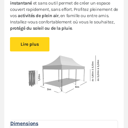
instantané
et sans outil permet de créer un espace
couvert rapidement, sans effort. Profitez pleinement de
vos
activités de plein air
, en famille ou entre amis.
Installez-vous confortablement où vous le souhaitez,
protégé du soleil ou de la pluie
.
Sa bâche 100% imperméable traitée anti-UV
et son
Lire plus
armature en acier avec peinture anti-corrosion
assurent
fiabilité et durabilité
pour une utilisation
occasionnelle.
Cette tente ACIER LOISIRS bénéficie d’un
excellent
rapport qualité/prix
: c’est un abri pliant de bonne
facture très pratique à un
prix abordable
.
Le
pack de 4 bâches latérales
assorti
,
composé de 3
murs pleins et d'un mur avec deux portes, garantit
une
protection optimale
contre les intempéries.
Dimensions