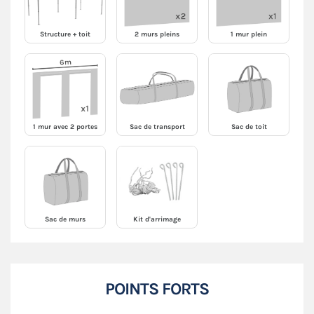
Structure + toit
2 murs pleins
1 mur plein
1 mur avec 2 portes
Sac de transport
Sac de toit
Sac de murs
Kit d'arrimage
POINTS FORTS