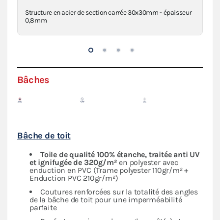
Structure en acier de section carrée 30x30mm - épaisseur
Con
0,8mm
Bâches
Bâche de toit
Toile de qualité 100% étanche, traitée anti UV
et ignifugée de 320g/m²
en polyester avec
enduction en PVC (Trame polyester 110gr/m² +
Enduction PVC 210gr/m²)
Coutures renforcées sur la totalité des angles
de la bâche de toit pour une imperméabilité
parfaite