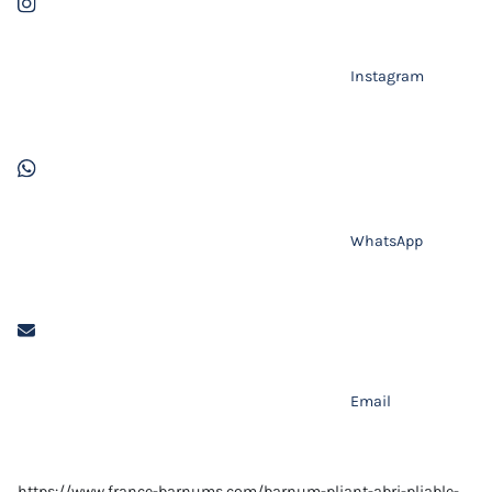
Instagram
WhatsApp
Email
https://www.france-barnums.com/barnum-pliant-abri-pliable-