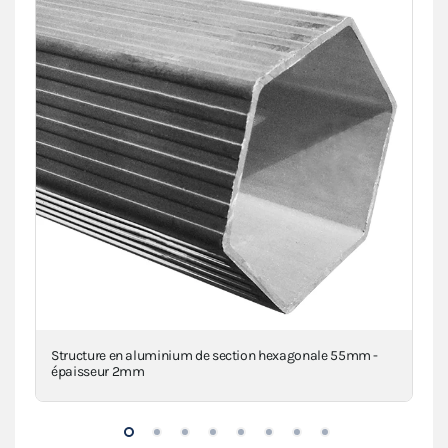
a
Structure en aluminium de section hexagonale 55mm -
Pi
épaisseur 2mm
VIE