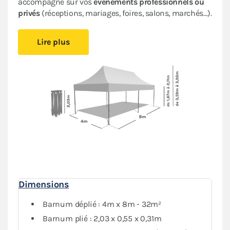
accompagne sur vos
événements professionnels ou
privés
(réceptions, mariages, foires, salons, marchés…).
Il est
facile à monter et à démonter,
vous pourrez vous
Lire plus
installer rapidement sans avoir besoin d’outil. Cette
tonnelle pliante très performante offre une
durabilité
accrue
et une
esthétique professionnelle
. Les
matériaux de qualité supérieure utilisés
garantissent
la longévité
de votre tente pliante.
Sa bâche en PVC épais de 580 g/m² est
aussi
résistante et imperméable
que celles des
remorques des camions. Son armature hexagonale en
aluminium garantit
robustesse et durabilité
pour une
utilisation
intensive
.
Le pack de bâches latérales assorti (4 murs pleins et 2
Dimensions
murs avec porte) en polyester enduction PVC 380g/m²
garantit une
protection optimale
contre les
Barnum déplié : 4m x 8m - 32m²
intempéries. Vous pourrez fermer complètement votre
Barnum plié : 2,03 x 0,55 x 0,31m
abri si besoin.