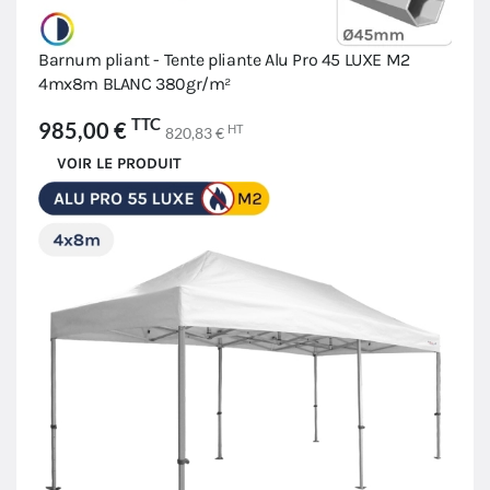
Barnum pliant - Tente pliante Alu Pro 45 LUXE M2
4mx8m BLANC 380gr/m²
TTC
985,00 €
HT
820,83 €
VOIR LE PRODUIT