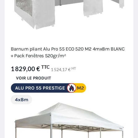
Barnum pliant Alu Pro 55 ECO 520 M2 4mx8m BLANC
+ Pack Fenêtres 520gr/m²
TTC
1 829,00 €
HT
1 524,17 €
VOIR LE PRODUIT