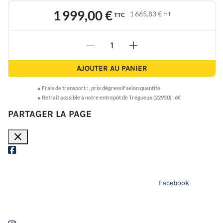
1 999,00 €
1 665,83 €
HT
TTC
-
+
AJOUTER AU PANIER
●
Frais de transport :
,
prix dégressif selon quantité
● Retrait possible à notre entrepôt de Trégueux (22950) : 6€
PARTAGER LA PAGE
close
Facebook