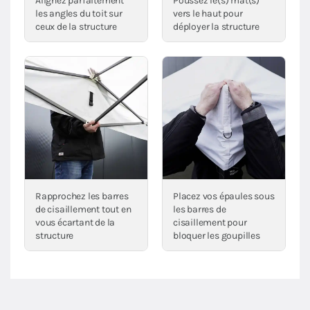
Alignez parfaitement
Poussez le(s) mât(s)
les angles du toit sur
vers le haut pour
ceux de la structure
déployer la structure
Rapprochez les barres
Placez vos épaules sous
de cisaillement tout en
les barres de
vous écartant de la
cisaillement pour
structure
bloquer les goupilles