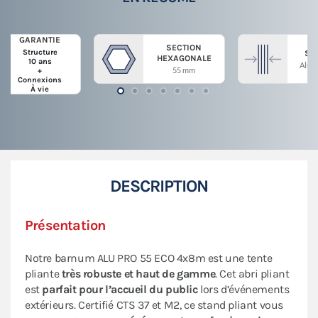
GARANTIE
SECTION
Structure
ST
HEXAGONALE
10 ans
Alum
55 mm
+
Connexions
À vie
DESCRIPTION
Présentation
Notre barnum ALU PRO 55 ECO 4x8m est une tente
pliante
très robuste et haut de gamme
. Cet abri pliant
est
parfait pour
l’accueil du public
lors d’événements
extérieurs.
Certifié CTS 37 et M2, ce stand pliant vous