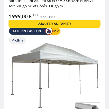
Barnum pliant Alu Pro 55 ECO M2 4mx8m BLANC +
Toit 580gr/m² et Côtés 380gr/m²
TTC
1 999,00 €
HT
1 665,83 €
AJOUTER AU PANIER