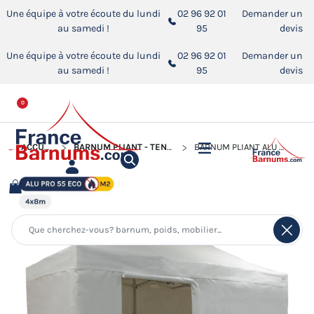
Une équipe à votre écoute du lundi
02 96 92 01
Demander un
au samedi !
95
devis
Une équipe à votre écoute du lundi
02 96 92 01
Demander un
au samedi !
95
devis
0
ACCUEIL
BARNUM PLIANT - TENTE PLIANTE ALUMINIUM PRO 55 ECO 520
BARNUM PLIANT ALU PRO 55 ECO M2 4MX8M BLANC + TOIT 580GR/M² ET CÔTÉS 380GR/M²