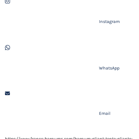
Instagram
WhatsApp
Email
https://www.france-barnums.com/barnum-pliant-tente-pliante-