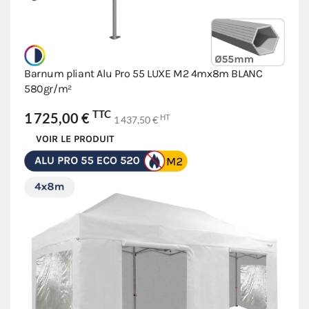
Barnum pliant Alu Pro 55 LUXE M2 4mx8m BLANC
580gr/m²
TTC
1 725,00 €
HT
1 437,50 €
VOIR LE PRODUIT