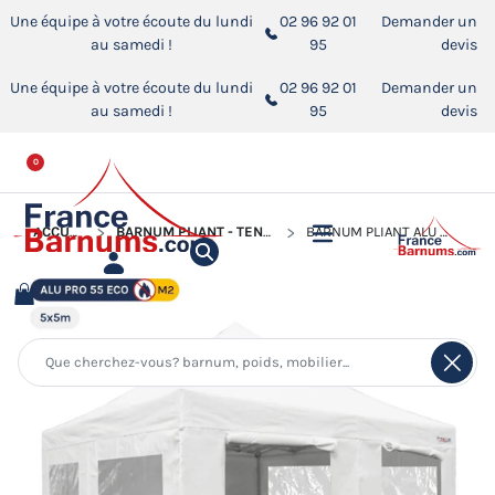
Une équipe à votre écoute du lundi
02 96 92 01
Demander un
au samedi !
95
devis
Une équipe à votre écoute du lundi
02 96 92 01
Demander un
au samedi !
95
devis
0
ACCUEIL
BARNUM PLIANT - TENTE PLIANTE ALUMINIUM PRO 55 ECO 520
BARNUM PLIANT ALU PRO 55 ECO 5MX5M BLANC + TOIT 580GR/M² ET FENÊTRES 380GR/M²