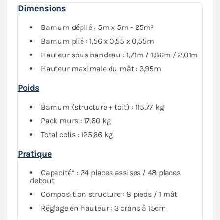
Le pack Fenêtres contient des bâches latérales (4 murs
Dimensions
avec fenêtre, 2 murs pleins et 2 murs avec porte) en
polyester enduction PVC 380g/m² qui garantissent
Barnum déplié : 5m x 5m - 25m²
une
protection optimale
contre les intempéries. Vous
Barnum plié : 1,56 x 0,55 x 0,55m
pourrez fermer complètement votre abri si besoin
Hauteur sous bandeau : 1,71m / 1,86m / 2,01m
Hauteur maximale du mât : 3,95m
Poids
Barnum (structure + toit) : 115,77 kg
Pack murs : 17,60 kg
Total colis : 125,66 kg
Pratique
Capacité* : 24 places assises / 48 places
debout
Composition structure : 8 pieds / 1 mât
Réglage en hauteur : 3 crans à 15cm