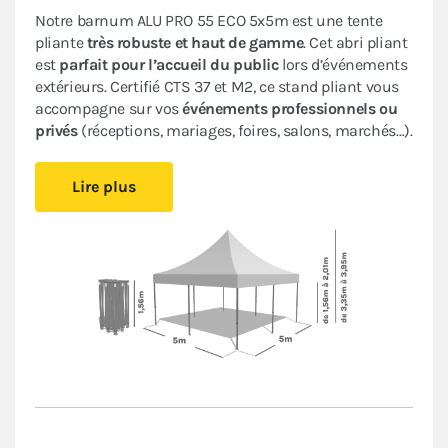
Notre barnum ALU PRO 55 ECO 5x5m est une tente
pliante
très robuste et haut de gamme
. Cet abri pliant
est
parfait pour
l’accueil du public
lors d’événements
extérieurs.
Certifié CTS 37 et M2, ce stand pliant vous
accompagne sur vos
événements professionnels ou
privés
(réceptions, mariages, foires, salons, marchés…).
Il est
facile à monter et à démonter,
vous pourrez vous
Lire plus
installer rapidement sans avoir besoin d’outil. Cette
tonnelle pliante très performante offre une
durabilité
accrue
et une
esthétique professionnelle
. Les
matériaux de qualité supérieure utilisés garantissent
la longévité
de votre tente pliante.
Sa bâche en PVC épais de 580 g/m² est aussi
résistante et imperméable
que celles des remorques
des camions. Son armature hexagonale en
aluminium garantit
robustesse et durabilité
pour une
utilisation
intensive
.