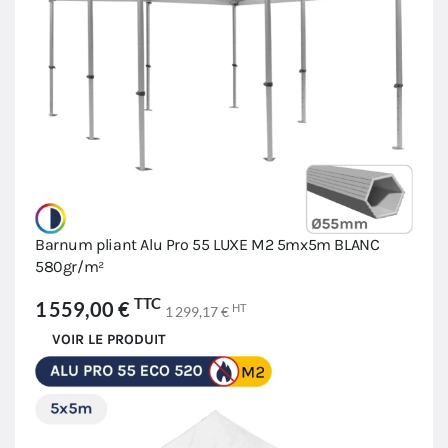
Barnum pliant Alu Pro 55 LUXE M2 5mx5m BLANC
580gr/m²
TTC
1 559,00 €
HT
1 299,17 €
VOIR LE PRODUIT