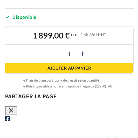

Disponible
1 899,00 €
1 582,50 €
HT
TTC
-
+
AJOUTER AU PANIER
●
Frais de transport :
,
prix dégressif selon quantité
● Retrait possible à notre entrepôt de Trégueux (22950) : 6€
PARTAGER LA PAGE
close