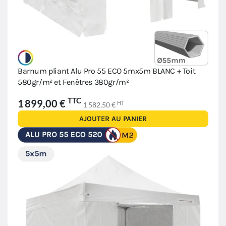
Barnum pliant Alu Pro 55 ECO 5mx5m BLANC + Toit
580gr/m² et Fenêtres 380gr/m²
TTC
1 899,00 €
HT
1 582,50 €
AJOUTER AU PANIER