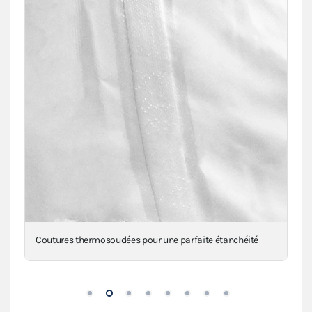
Renforts 650g/m² au niveau des angles, mât(s) et
intersections