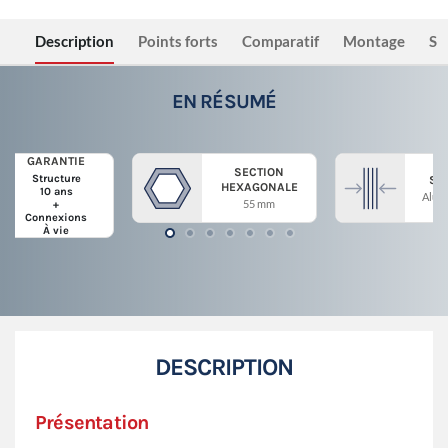
Description
Points forts
Comparatif
Montage
Sé
EN RÉSUMÉ
GARANTIE
SECTION
Structure
ST
HEXAGONALE
10 ans
Alum
55 mm
+
Connexions
À vie
DESCRIPTION
Présentation